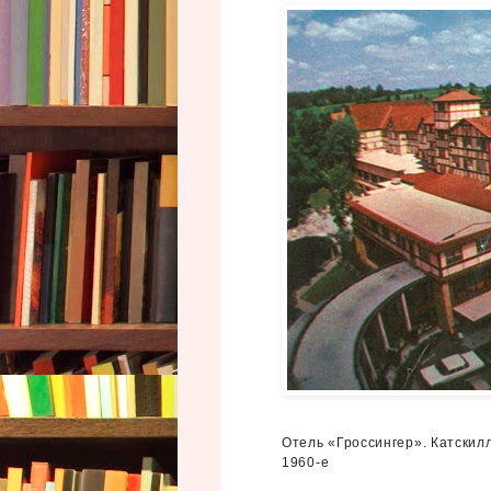
Отель «Гроссингер». Катскил
1960‑е