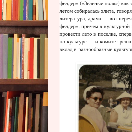
фелдер» («Зеленые поля») как «
летом собиралась элита, говор
литература, драма — вот пере
фелдер», причем в культурной 
провести лето в поселке, спер
по культуре — и комитет решал
вклад в разнообразные культу