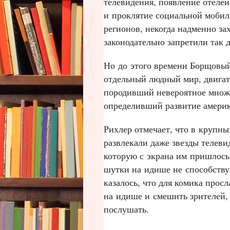
телевидения, появление отеле
и проклятие социальной мобиль
регионов, некогда надменно за
законодательно запретили так д
Но до этого времени Борщовый
отдельный людный мир, двигат
породивший невероятное множе
определивший развитие америк
Рихлер отмечает, что в крупны
развлекали даже звезды телеви
которую с экрана им пришлось 
шутки на идише не способству
казалось, что для комика прос
на идише и смешить зрителей,
послушать.