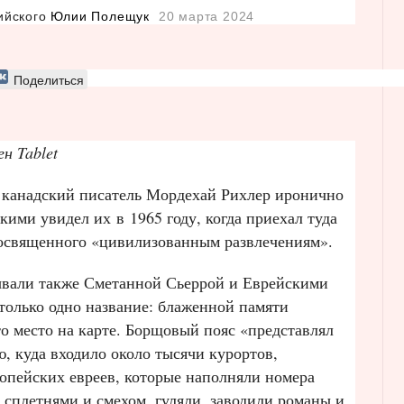
лийского
Юлии Полещук
20 марта 2024
Поделиться
н Tablet
 канадский писатель Мордехай Рихлер иронично
кими увидел их в 1965 году, когда приехал туда
посвященного «цивилизованным развлечениям».
зывали также Сметанной Сьеррой и Еврейскими
только одно название: блаженной памяти
о место на карте. Борщовый пояс «представлял
, куда входило около тысячи курортов,
ропейских евреев, которые наполняли номера
 сплетнями и смехом, гуляли, заводили романы и