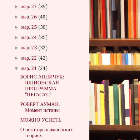
►
мар. 27
(39)
►
мар. 26
(40)
►
мар. 25
(38)
►
мар. 24
(35)
►
мар. 23
(32)
►
мар. 22
(42)
▼
мар. 21
(24)
БОРИС АПЛИЧУК:
ШПИОНСКАЯ
ПРОГРАММА
"ПЕГАСУС"
РОБЕРТ АУМАН.
Момент истины
МОЖНО УСПЕТЬ
О некоторых имперских
теориях