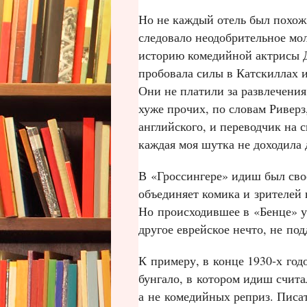
Но не каждый отель был похож 
следовало неодобрительное мол
историю комедийной актрисы Д
пробовала силы в Катскиллах 
Они не платили за развлечения
хуже прочих, по словам Риверз,
английского, и переводчик на 
каждая моя шутка не доходила
В «Гроссингере» идиш был сво
объединяет комика и зрителей
Но происходившее в «Бенце» ук
другое еврейское нечто, не по
К примеру, в конце 1930‑х год
бунгало, в котором идиш счита
а не комедийных реприз. Писа