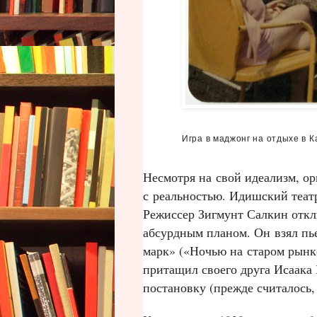
Игра в маджонг на отдыхе в К
Несмотря на свой идеализм, о
с реальностью. Идишский теат
Режиссер Зигмунт Салкин откл
абсурдным планом. Он взял пь
марк» («Ночью на старом рынке
притащил своего друга Исаака
постановку (прежде считалось,