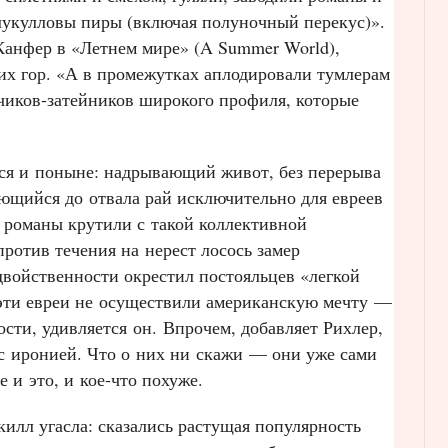
лукулловы пиры (включая полуночный перекус)».
 Канфер в «Летнем мире» (A Summer World),
их гор. «А в промежутках аплодировали тумлерам
иков‑затейников широкого профиля, которые
тся и поныне: надрывающий живот, без перерыва
щийся до отвала рай исключительно для евреев
е романы крутили с такой коллективной
ротив течения на нерест лосось замер
 двойственности окрестил постояльцев «легкой
эти евреи не осуществили американскую мечту —
сти, удивляется он. Впрочем, добавляет Рихлер,
 с иронией. Что о них ни скажи — они уже сами
 и это, и кое‑что похуже.
килл угасла: сказались растущая популярность