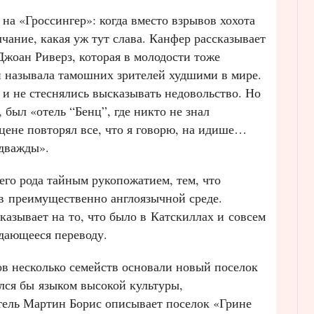
на «Гроссингер»: когда вместо взрывов хохота
чание, какая уж тут слава. Канфер рассказывает
жоан Риверз, которая в молодости тоже
и называла тамошних зрителей худшими в мире.
 и не стеснялись высказывать недовольство. Но
 был «отель “Бенц”, где никто не знал
сцене повторял все, что я говорю, на идише…
 дважды».
его рода тайным рукопожатием, тем, что
 в преимущественно англоязычной среде.
азывает на то, что было в Катскиллах и совсем
ддающееся переводу.
ов несколько семейств основали новый поселок
лся бы языком высокой культуры,
тель Мартин Борис описывает поселок «Грине