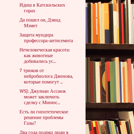
Идиш в Катскильских
горах
Да пошел он, Дэвид
Мэмет
Защита мундира
профессора-антисемита
Нечеловеческая красота:
как животные
добивались ус...
7 трюков от
нейробиолога Дженова,
которые помогут ...
WSJ: Джулиан Ассанж
может заключить
сделку с Минюс...
Есть ли гипотетическое
решение проблемы
Газы?
Два года подряд люди в