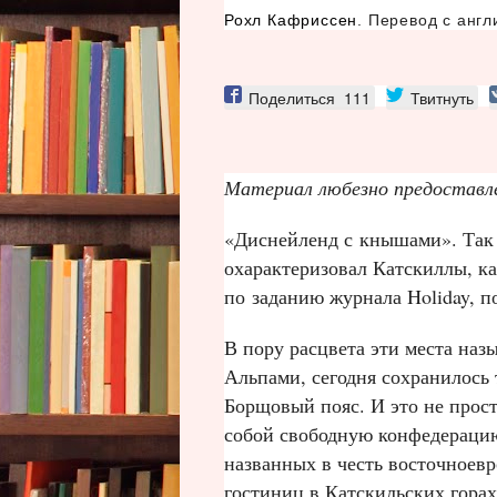
Рохл Кафриссен
. Перевод с анг
Поделиться
111
Твитнуть
Материал любезно предоставле
«Диснейленд с кнышами». Так
охарактеризовал Катскиллы, ка
по заданию журнала Holiday, 
В пору расцвета эти места на
Альпами, сегодня сохранилось 
Борщовый пояс. И это не прост
собой свободную конфедерацию
названных в честь восточноев
гостиниц в Катскильских горах