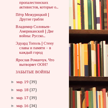
пропалестинских
активистов, которые о...
Пётр Межурицкий |
Другие грабли
Владимир Соловьев-
Американский | Две
войны: Русско...
Эдуард Тополь | Стену
славы и памяти – в
каждый город
Ярослав Романчук. Что
вытворяет ООН?
ЗАБЫТЫЕ ВОЙНЫ
►
мар. 19
(39)
►
мар. 18
(37)
►
мар. 17
(39)
►
мар. 16
(34)