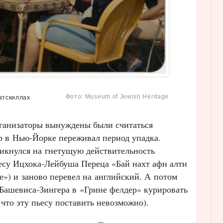
Фото: Museum of Jewish Heritage
атскиллах
рганизаторы вынуждены были считаться
р в Нью‑Йорке переживал период упадка.
икнулся на гнетущую действительность
есу Ицхока‑Лейбуша Переца «Бай нахт афн алтн
») и заново перевел на английский. А потом
 Башевиса‑Зингера в «Грине фелдер» курировать
 что эту пьесу поставить невозможно).