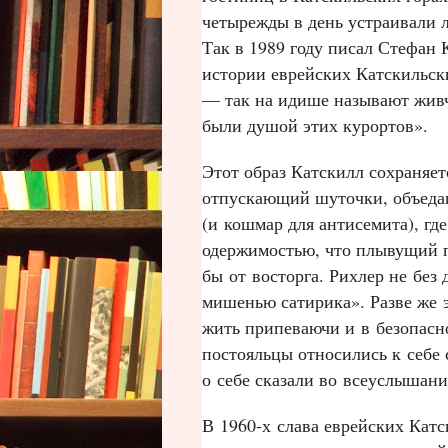
четырежды в день устраивали 
Так в 1989 году писал Стефан
истории еврейских Катскильск
— так на идише называют живч
были душой этих курортов».
Этот образ Катскилл сохраняе
отпускающий шуточки, объедаю
(и кошмар для антисемита), гд
одержимостью, что плывущий п
бы от восторга. Рихлер не без
мишенью сатирика». Разве же 
жить припеваючи и в безопасно
постояльцы относились к себе
о себе сказали во всеуслышание
В 1960‑х слава еврейских Катс