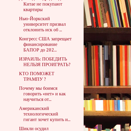
Китае не покупают
квартиры
Нью-Йоркский
университет призвал
отклонить иск об ...
Конгресс США запрещает
финансирование
БАПОР до 202...
ИЗРАИЛЬ: ПОБЕДИТЬ
НЕЛЬЗЯ ПРОИГРАТЬ?
КТО ПОМОЖЕТ
ТРАМПУ ?
Почему мы боимся
говорить «нет» и как
научиться от...
Американский
технологический
гигант хочет купить и...
Шикли осудил