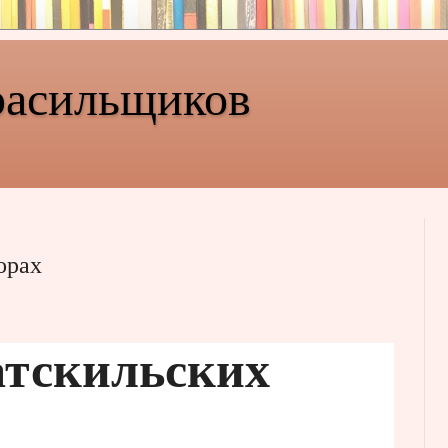
расильщиков
орах
тскильских