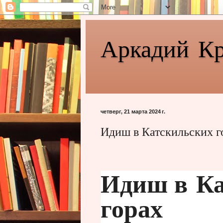
Аркадий К
четверг, 21 марта 2024 г.
Идиш в Катскильских г
Идиш в Ка
горах