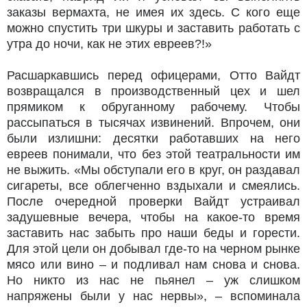
заказы вермахта, не имея их здесь. С кого еще
можно спустить три шкуры и заставить работать с
утра до ночи, как не этих евреев?!»
Расшаркавшись перед офицерами, Отто Вайдт
возвращался в производственный цех и шел
прямиком к обруганному рабочему. Чтобы
рассыпаться в тысячах извинений. Впрочем, они
были излишни: десятки работавших на него
евреев понимали, что без этой театральности им
не выжить. «Мы обступали его в круг, он раздавал
сигареты, все облегченно вздыхали и смеялись.
После очередной проверки Вайдт устраивал
задушевные вечера, чтобы на какое-то время
заставить нас забыть про наши беды и горести.
Для этой цели он добывал где-то на черном рынке
мясо или вино – и подливал нам снова и снова.
Но никто из нас не пьянел – уж слишком
напряжены были у нас нервы», – вспоминала