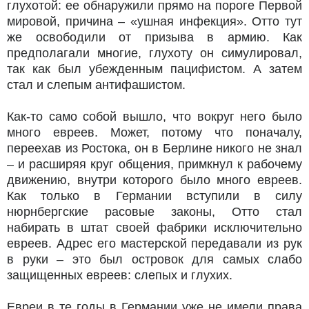
глухотой: ее обнаружили прямо на пороге Первой
мировой, причина – «ушная инфекция». Отто тут
же освободили от призыва в армию. Как
предполагали многие, глухоту он симулировал,
так как был убежденным пацифистом. А затем
стал и слепым антифашистом.
Как-то само собой вышло, что вокруг него было
много евреев. Может, потому что поначалу,
переехав из Ростока, он в Берлине никого не знал
– и расширяя круг общения, примкнул к рабочему
движению, внутри которого было много евреев.
Как только в Германии вступили в силу
нюрнбергские расовые законы, Отто стал
набирать в штат своей фабрики исключительно
евреев. Адрес его мастерской передавали из рук
в руки – это был островок для самых слабо
защищенных евреев: слепых и глухих.
Евреи в те годы в Германии уже не имели права