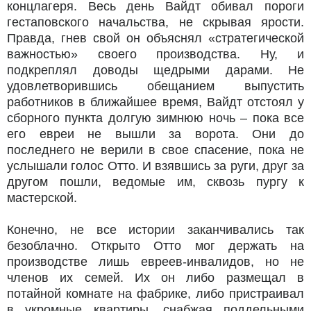
концлагеря. Весь день Вайдт обивал пороги
гестаповского начальства, не скрывая ярости.
Правда, гнев свой он объяснял «стратегической
важностью» своего производства. Ну, и
подкреплял доводы щедрыми дарами. Не
удовлетворившись обещанием выпустить
работников в ближайшее время, Вайдт отстоял у
сборного пункта долгую зимнюю ночь – пока все
его евреи не вышли за ворота. Они до
последнего не верили в свое спасение, пока не
услышали голос Отто. И взявшись за руги, друг за
другом пошли, ведомые им, сквозь пургу к
мастерской.
Конечно, не все истории заканчивались так
безоблачно. Открыто Отто мог держать на
производстве лишь евреев-инвалидов, но не
членов их семей. Их он либо размещал в
потайной комнате на фабрике, либо пристраивал
в укромные квартиры, снабжая поддельными