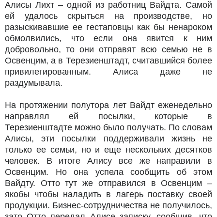
Алисы Лихт – одной из работниц Вайдта. Самой
ей удалось скрыться на производстве, но
разыскивавшие ее гестаповцы как бы ненароком
обмолвились, что если она явится к ним
добровольно, то они отправят всю семью не в
Освенцим, а в Терезиенштадт, считавшийся более
привилегированным. Алиса даже не
раздумывала.
На протяжении полутора лет Вайдт еженедельно
направлял ей посылки, которые в
Терезиенштадте можно было получать. По словам
Алисы, эти посылки поддерживали жизнь не
только ее семьи, но и еще нескольких десятков
человек. В итоге Алису все же направили в
Освенцим. Но она успела сообщить об этом
Вайдту. Отто тут же отправился в Освенцим –
якобы чтобы наладить в лагерь поставку своей
продукции. Бизнес-сотрудничества не получилось,
зато Отто передал Алисе записку, сообщив, что