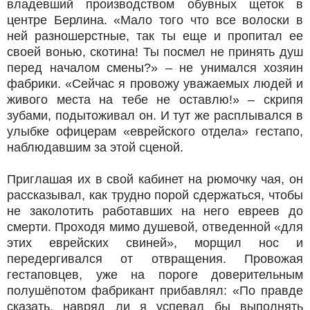
владевший производством обувных щеток в
центре Берлина. «Мало того что все волоски в
ней разношерстные, так ты еще и пропитал ее
своей вонью, скотина! Ты посмел не принять душ
перед началом смены?» – не унимался хозяин
фабрики. «Сейчас я провожу уважаемых людей и
живого места на тебе не оставлю!» – скрипя
зубами, подытоживал он. И тут же расплывался в
улыбке офицерам «еврейского отдела» гестапо,
наблюдавшим за этой сценой.
Приглашая их в свой кабинет на рюмочку чая, он
рассказывал, как трудно порой сдержаться, чтобы
не заколотить работавших на него евреев до
смерти. Проходя мимо душевой, отведенной «для
этих еврейских свиней», морщил нос и
передергивался от отвращения. Провожая
гестаповцев, уже на пороге доверительным
полушёпотом фабрикант прибавлял: «По правде
сказать, навряд ли я успевал бы выполнять