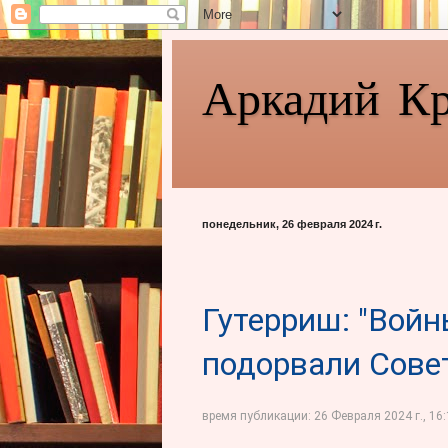
Аркадий К
понедельник, 26 февраля 2024 г.
Гутерриш: "Войн
подорвали Сове
время публикации:
26 Февраля 2024 г., 16