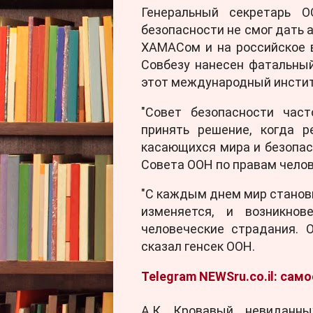
Генеральный секретарь О
безопасности не смог дать 
ХАМАСом и на российское 
Совбезу нанесен фатальный
этот международный инстит
"Совет безопасности час
принять решение, когда 
касающихся мира и безопасн
Совета ООН по правам челов
"С каждым днем мир станов
изменяется, и возникнов
человеческие страдания. 
сказал генсек ООН.
Telegram NEWSru.co.il: сам
А.К. Кровавый, невиданн