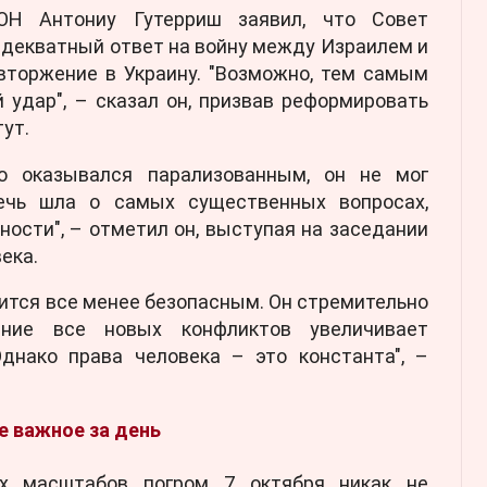
ОН Антониу Гутерриш заявил, что Совет
адекватный ответ на войну между Израилем и
вторжение в Украину. "Возможно, тем самым
 удар", – сказал он, призвав реформировать
ут.
то оказывался парализованным, он не мог
речь шла о самых существенных вопросах,
ости", – отметил он, выступая на заседании
ека.
ится все менее безопасным. Он стремительно
ение все новых конфликтов увеличивает
Однако права человека – это константа", –
ое важное за день
ых масштабов погром 7 октября никак не