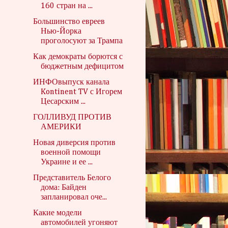
160 стран на ...
Большинство евреев
Нью-Йорка
проголосуют за Трампа
Как демократы борются с
бюджетным дефицитом
ИНФОвыпуск канала
Kontinent TV с Игорем
Цесарским ...
ГОЛЛИВУД ПРОТИВ
АМЕРИКИ
Новая диверсия против
военной помощи
Украине и ее ...
Представитель Белого
дома: Байден
запланировал оче...
Какие модели
автомобилей угоняют