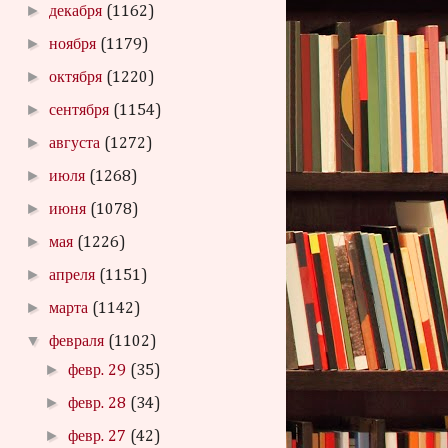
►
декабря
(1162)
►
ноября
(1179)
►
октября
(1220)
►
сентября
(1154)
►
августа
(1272)
►
июля
(1268)
►
июня
(1078)
►
мая
(1226)
►
апреля
(1151)
►
марта
(1142)
▼
февраля
(1102)
►
февр. 29
(35)
►
февр. 28
(34)
►
февр. 27
(42)