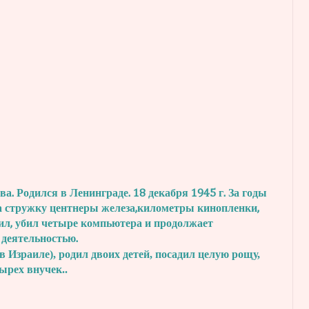
. Родился в Ленинграде. 18 декабря 1945 г.
За годы
а стружку центнеры железа,
километры кинопленки,
ил, убил четыре
компьютера и продолжает
 деятельностью.
в Израиле), родил двоих детей, посадил
целую рощу,
тырех внучек..