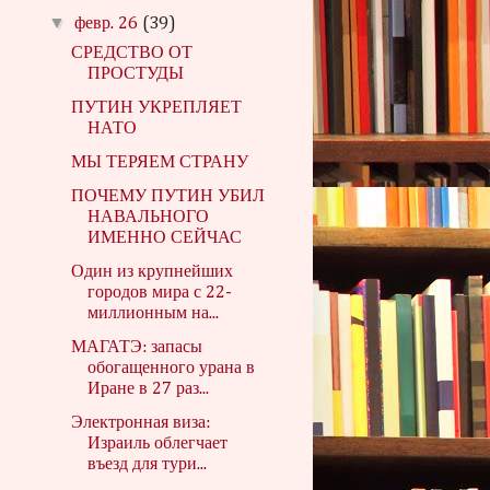
▼
февр. 26
(39)
СРЕДСТВО ОТ
ПРОСТУДЫ
ПУТИН УКРЕПЛЯЕТ
НАТО
МЫ ТЕРЯЕМ СТРАНУ
ПОЧЕМУ ПУТИН УБИЛ
НАВАЛЬНОГО
ИМЕННО СЕЙЧАС
Один из крупнейших
городов мира с 22-
миллионным на...
МАГАТЭ: запасы
обогащенного урана в
Иране в 27 раз...
Электронная виза:
Израиль облегчает
въезд для тури...