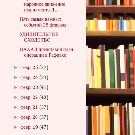
народное движение
импичмента Л...
Пять самых важных
событий 25 февраля
УДИВИТЕЛЬНОЕ
СХОДСТВО
ЦАХАЛ представил план
операции в Рафиахе
►
февр. 25
(37)
►
февр. 24
(34)
►
февр. 23
(41)
►
февр. 22
(40)
►
февр. 21
(37)
►
февр. 20
(37)
►
февр. 19
(47)