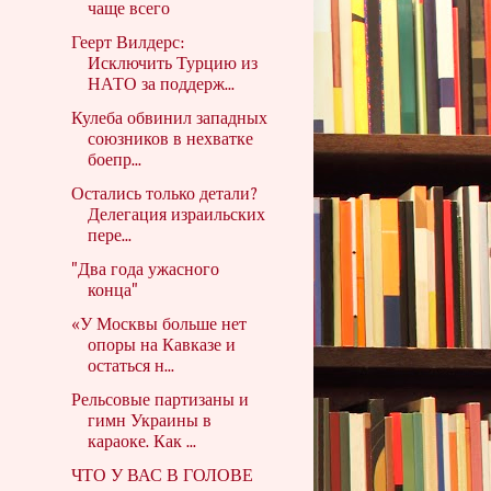
чаще всего
Геерт Вилдерс:
Исключить Турцию из
НАТО за поддерж...
Кулеба обвинил западных
союзников в нехватке
боепр...
Остались только детали?
Делегация израильских
пере...
"Два года ужасного
конца"
«У Москвы больше нет
опоры на Кавказе и
остаться н...
Рельсовые партизаны и
гимн Украины в
караоке. Как ...
ЧТО У ВАС В ГОЛОВЕ