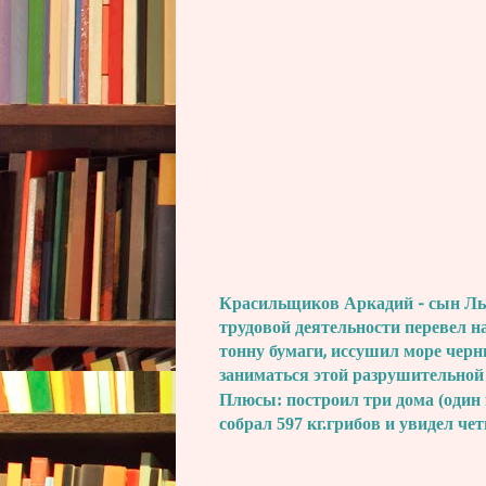
Красильщиков Аркадий - сын Льва
трудовой деятельности перевел н
тонну бумаги, иссушил море черн
заниматься этой разрушительной
Плюсы: построил три дома (один 
собрал 597 кг.грибов и увидел че