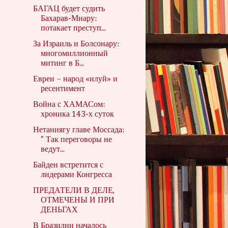
БАГАЦ будет судить
Бахарав-Миару:
потакает преступ...
За Израиль и Болсонару:
многомиллионный
митинг в Б...
Евреи – народ «илуй» и
ресентимент
Война с ХАМАСом:
хроника 143-х суток
Нетаниягу главе Моссада:
" Так переговоры не
ведут...
Байден встретится с
лидерами Конгресса
ПРЕДАТЕЛИ В ДЕЛЕ,
ОТМЕЧЕНЫ И ПРИ
ДЕНЬГАХ
В Бразилии началось