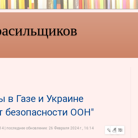
расильщиков
ы в Газе и Украине
т безопасности ООН"
:14
| последнее обновление:
26 Февраля 2024 г., 16:14