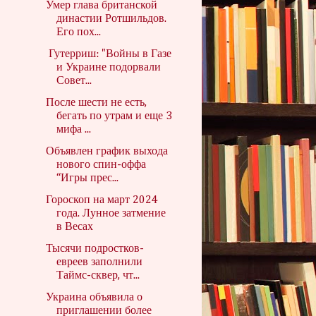
Умер глава британской
династии Ротшильдов.
Его пох...
Гутерриш: "Войны в Газе
и Украине подорвали
Совет...
После шести не есть,
бегать по утрам и еще 3
мифа ...
Объявлен график выхода
нового спин-оффа
“Игры прес...
Гороскоп на март 2024
года. Лунное затмение
в Весах
Тысячи подростков-
евреев заполнили
Таймс-сквер, чт...
Украина объявила о
приглашении более