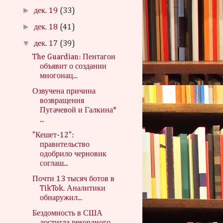
►
дек. 19
(33)
►
дек. 18
(41)
▼
дек. 17
(39)
The Guardian: Пентагон
объявит о создании
многонац...
Озвучена причина
возвращения
Пугачевой и Галкина*
...
"Кешет-12":
правительство
одобрило черновик
соглаш...
Почти 13 тысяч ботов в
TikTok. Аналитики
обнаружил...
Бездомность в США