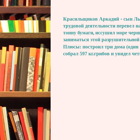
Красильщиков Аркадий - сын Льва
трудовой деятельности перевел н
тонну бумаги, иссушил море черн
заниматься этой разрушительной
Плюсы: построил три дома (один 
собрал 597 кг.грибов и увидел че