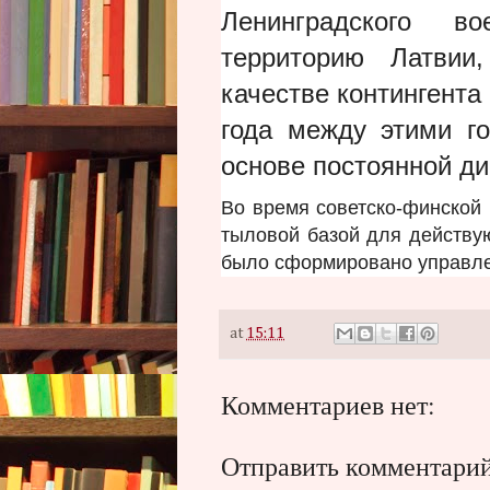
Ленинградского в
территорию Латви
качестве контингента
года между этими г
основе постоянной ди
Во время советско-финской 
тыловой базой для действу
было сформировано управле
at
15:11
Комментариев нет:
Отправить комментари