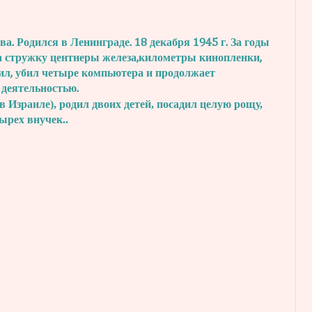
. Родился в Ленинграде. 18 декабря 1945 г.
За годы
а стружку центнеры железа,
километры кинопленки,
ил, убил четыре
компьютера и продолжает
 деятельностью.
в Израиле), родил двоих детей, посадил
целую рощу,
тырех внучек..