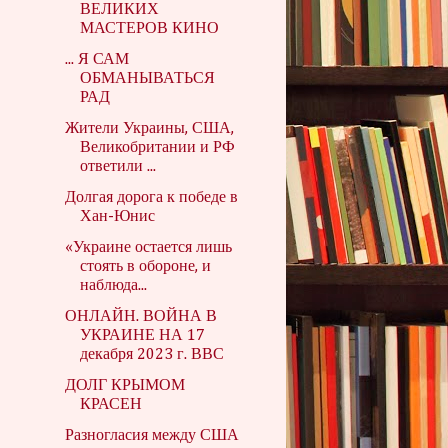
ВЕЛИКИХ
МАСТЕРОВ КИНО
... Я САМ
ОБМАНЫВАТЬСЯ
РАД
Жители Украины, США,
Великобритании и РФ
ответили ...
Долгая дорога к победе в
Хан-Юнис
«Украине остается лишь
стоять в обороне, и
наблюда...
ОНЛАЙН. ВОЙНА В
УКРАИНЕ НА 17
декабря 2023 г. ВВС
ДОЛГ КРЫМОМ
КРАСЕН
Разногласия между США