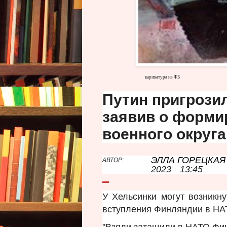
карикатура из ФБ
Путин пригрози
заявив о форми
военного округа
ЭЛЛА ГОРЕЦКАЯ
АВТОР:
2023
13:45
У Хельсинки могут возникн
вступления Финляндии в НА
"Взяли затащили в НАТО Фин