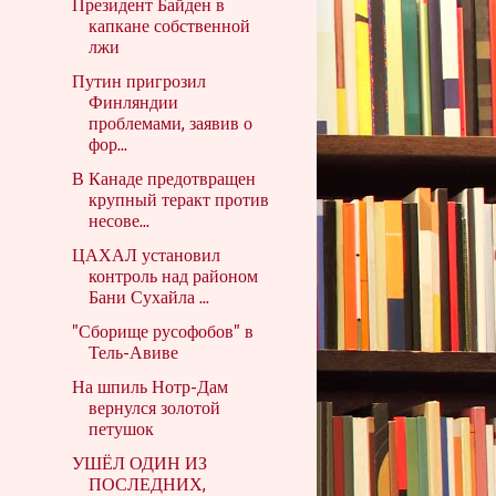
Президент Байден в
капкане собственной
лжи
Путин пригрозил
Финляндии
проблемами, заявив о
фор...
В Канаде предотвращен
крупный теракт против
несове...
ЦАХАЛ установил
контроль над районом
Бани Сухайла ...
"Сборище русофобов" в
Тель-Авиве
На шпиль Нотр-Дам
вернулся золотой
петушок
УШЁЛ ОДИН ИЗ
ПОСЛЕДНИХ,