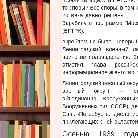
то споры? Все споры, в том 
20 века давно решены", —
Зарубину в программе "Моск
(ВГТРК).
"Проблем не было. Теперь б
Ленинградский военный о
воинские подразделения. З
отметил глава российск
информационное агентство
Ленинградский военный окру
военный округ) — опера
объединение Вооруженн
Вооруженных сил СССР), дей
Санкт-Петербурге, дислоц
прилегающих к ней областей
Осенью 1939 год