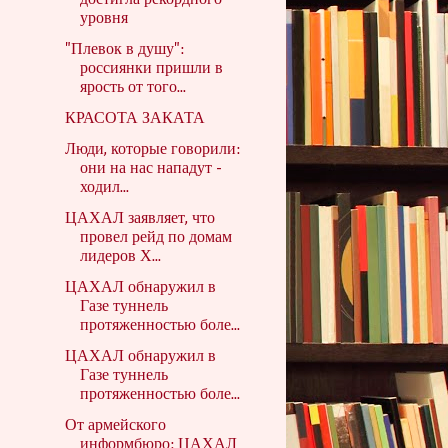
достигла рекордного
уровня
"Плевок в душу":
россиянки пришли в
ярость от того...
КРАСОТА ЗАКАТА
Люди, которые говорили:
они на нас нападут -
ходил...
ЦАХАЛ заявляет, что
провел рейд по домам
лидеров Х...
ЦАХАЛ обнаружил в
Газе туннель
протяженностью боле...
ЦАХАЛ обнаружил в
Газе туннель
протяженностью боле...
От армейского
информбюро: ЦАХАЛ