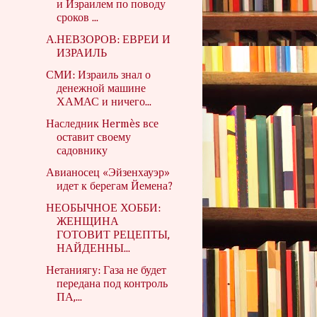
и Израилем по поводу
сроков ...
А.НЕВЗОРОВ: ЕВРЕИ И
ИЗРАИЛЬ
СМИ: Израиль знал о
денежной машине
ХАМАС и ничего...
Наследник Hermès все
оставит своему
садовнику
Авианосец «Эйзенхауэр»
идет к берегам Йемена?
НЕОБЫЧНОЕ ХОББИ:
ЖЕНЩИНА
ГОТОВИТ РЕЦЕПТЫ,
НАЙДЕННЫ...
Нетаниягу: Газа не будет
передана под контроль
ПА,...