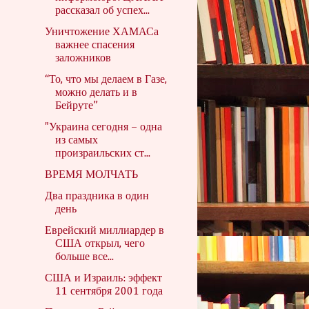
рассказал об успех...
Уничтожение ХАМАСа
важнее спасения
заложников
“То, что мы делаем в Газе,
можно делать и в
Бейруте”
"Украина сегодня – одна
из самых
произраильских ст...
ВРЕМЯ МОЛЧАТЬ
Два праздника в один
день
Еврейский миллиардер в
США открыл, чего
больше все...
США и Израиль: эффект
11 сентября 2001 года