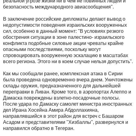
реальной угрозе жизни ни в чем не повинных людей и
безопасность международного авиасообщения".
В заключение российские дипломаты делают вывод о
недопустимости поведения израильских вооруженных
сил, особенно в данный момент: "В условиях резкого
обострения ситуации в зоне палестино- израильского
конфликта подобные силовые акции чреваты крайне
опасными последствиями, поскольку могут
спровоцировать вооруженную эскалацию в масштабах
всего региона. Этого ни в коем случае нельзя допустить".
Как мы сообщали ранее, комплексная атака в Сирии
была проведена одновременно вчера днем. Уничтожены
склады оружия, предназначенного для дальнейшей
переправки в Ливан. Кроме того, в аэропортах Алеппо и
Дамаска повреждены взлетно-посадочные полосы.
После удара по Дамаску самолет министра иностранных
дел Ирана Хосейна Амира Абдоллахияна,
направлявшийся в этот район для встреч с Башаром
Асадом и представителями "Хизбаллы", развернулся и
направился обратно в Тегеран.