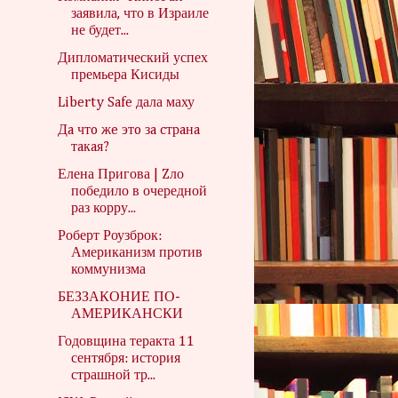
заявила, что в Израиле
не будет...
Дипломатический успех
премьера Кисиды
Liberty Safe дала маху
Дa чтo жe этo зa cтрaнa
тaкaя?
Елена Пригова | Zло
победило в очередной
раз корру...
Роберт Роузброк:
Американизм против
коммунизма
БЕЗЗАКОНИЕ ПО-
АМЕРИКАНСКИ
Годовщина теракта 11
сентября: история
страшной тр...