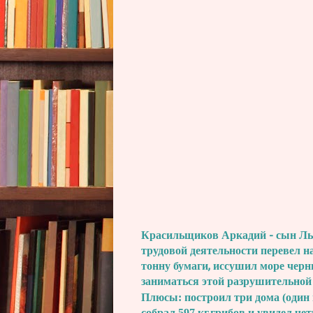
Красильщиков Аркадий - сын Льва
трудовой деятельности перевел н
тонну бумаги, иссушил море черн
заниматься этой разрушительной
Плюсы: построил три дома (один 
собрал 597 кг.грибов и увидел че