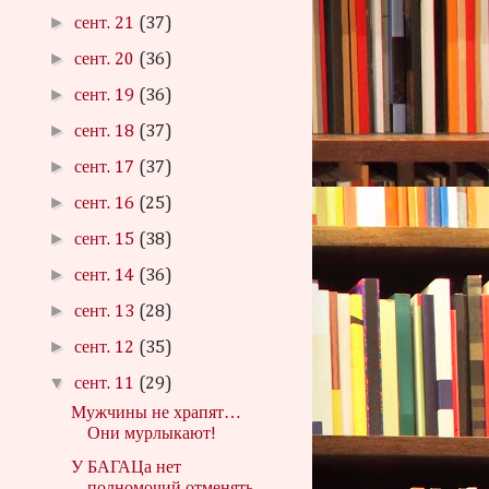
►
сент. 21
(37)
►
сент. 20
(36)
►
сент. 19
(36)
►
сент. 18
(37)
►
сент. 17
(37)
►
сент. 16
(25)
►
сент. 15
(38)
►
сент. 14
(36)
►
сент. 13
(28)
►
сент. 12
(35)
▼
сент. 11
(29)
Мужчины не храпят…
Они мурлыкают!
У БАГАЦа нет