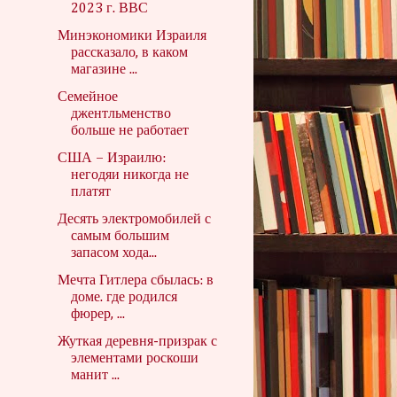
2023 г. ВВС
Минэкономики Израиля
рассказало, в каком
магазине ...
Семейное
джентльменство
больше не работает
США – Израилю:
негодяи никогда не
платят
Десять электромобилей с
самым большим
запасом хода...
Мечта Гитлера сбылась: в
доме. где родился
фюрер, ...
Жуткая деревня-призрак с
элементами роскоши
манит ...