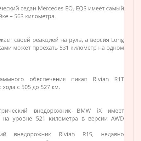
ческий седан Mercedes EQ, EQS имеет самый
ке – 563 километра.
ает своей реакцией на руль, а версия Long
ками может проехать 531 километр на одном
аммного обеспечения пикап Rivian R1T
хода с 505 до 527 км.
трический внедорожник BMW iX имеет
 на уровне 521 километра в версии AWD
ский внедорожник Rivian R1S, недавно