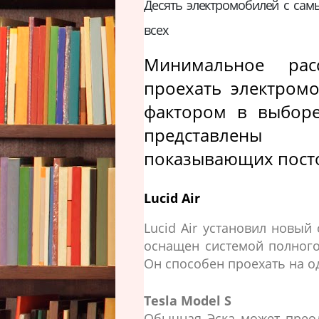
Десять электромобилей с сам
всех
Минимальное рас
проехать электромо
фактором в выборе
представлены 
показывающих посто
Lucid Air
Lucid Air установил новый 
оснащен системой полного
Он способен проехать на од
Tesla Model S
Обычная Эска может преод