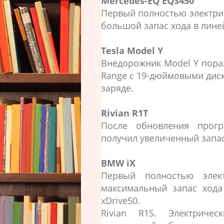
Mercedes-EQ EQS450
Первый полностью электри
большой запас хода в линей
Tesla Model Y
Внедорожник Model Y пораж
Range с 19-дюймовыми дис
заряде.
Rivian R1T
После обновления прогр
получил увеличенный запас 
BMW iX
Первый полностью элек
максимальный запас хода
xDrive50.
Rivian R1S. Электриче