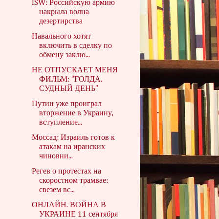
ISW: Российскую армию
накрыла волна
дезертирства
Навального хотят
включить в сделку по
обмену заклю...
НЕ ОТПУСКАЕТ МЕНЯ
ФИЛЬМ: "ГОЛДА.
СУДНЫЙ ДЕНЬ"
Путин уже проиграл
вторжение в Украину,
вступление...
Моссад: Израиль готов к
атакам на иранских
чиновни...
Регев о протестах на
скоростном трамвае:
свезем вс...
ОНЛАЙН. ВОЙНА В
УКРАИНЕ 11 сентября