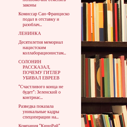
полномочий отменять
законы
Комиссар Сан-Франциско
подал в отставку и
разоблач...
ЛЕНИНКА
Десятилетия мемориал
нацистским
коллаборационистам...
СОЛОНИН
РАССКАЗАЛ,
ПОЧЕМУ ГИТЛЕР
УБИВАЛ ЕВРЕЕВ
"Счастливого конца не
будет": Зеленский о
контрнас...
Разведка показала
уникальные кадры
спецоперации на...
Компания "КиноРай"