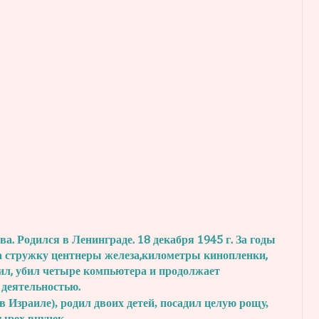
. Родился в Ленинграде. 18 декабря 1945 г.
За годы
а стружку центнеры железа,
километры кинопленки,
ил, убил четыре
компьютера и продолжает
 деятельностью.
в Израиле), родил двоих детей, посадил
целую рощу,
тырех внучек..