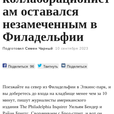
ам оставался
незамеченным в
Филадельфии
Подготовил
Семен Чарный
10 сентября 2023
Поделиться
96
Твитнуть
Поделиться
Поезжайте на север из Филадельфии в Элкинс-парк, и
вы доберетесь до входа на кладбище менее чем за 10
минут, пишут журналисты американского
издания
The Philadelphia Inquirer
Уильям Бендер и
Райан Бриггс. Сворачиваем с Брод-стрит, и вот он,