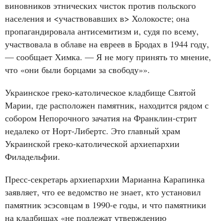
виновников этнических чисток против польского
населения и <участвовавших в> Холокосте; она
пропагандировала антисемитизм и, судя по всему,
участвовала в облаве на евреев в Бродах в 1944 году,
— сообщает Химка. — Я не могу принять то мнение,
что «они были борцами за свободу»».
Украинское греко-католическое кладбище Святой
Марии, где расположен памятник, находится рядом с
собором Непорочного зачатия на Франклин-стрит
недалеко от Норт-Либертс. Это главный храм
Украинской греко-католической архиепархии
Филадельфии.
Пресс-секретарь архиепархии Марианна Карапинка
заявляет, что ее ведомство не знает, кто установил
памятник эсэсовцам в 1990-е годы, и что памятники
на кладбищах «не подлежат утверждению