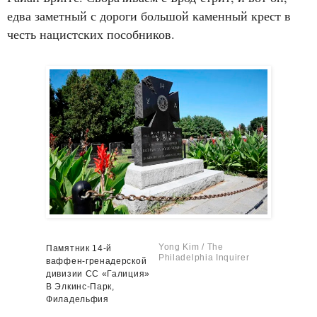
едва заметный с дороги большой каменный крест в
честь нацистских пособников.
Yong Kim /
The
Памятник 14-й
Philadelphia Inquirer
ваффен-гренадерской
дивизии СС «Галиция»
В Элкинс-Парк,
Филадельфия