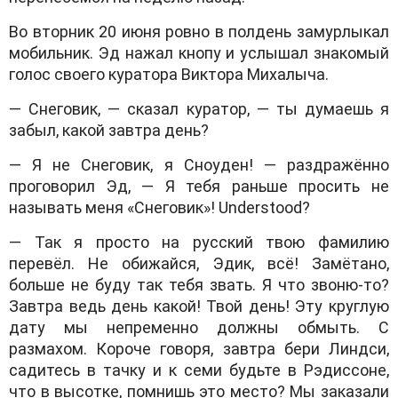
Во вторник 20 июня ровно в полдень замурлыкал
мобильник. Эд нажал кнопу и услышал знакомый
голос своего куратора Виктора Михалыча.
— Снеговик, — сказал куратор, — ты думаешь я
забыл, какой завтра день?
— Я не Снеговик, я Сноуден! — раздражённо
проговорил Эд, — Я тебя раньше просить не
называть меня «Снеговик»! Understооd?
— Так я просто на русский твою фамилию
перевёл. Не обижайся, Эдик, всё! Замётано,
больше не буду так тебя звать. Я что звоню-то?
Завтра ведь день какой! Твой день! Эту круглую
дату мы непременно должны обмыть. С
размахом. Короче говоря, завтра бери Линдси,
садитесь в тачку и к семи будьте в Рэдиссоне,
что в высотке, помнишь это место? Мы заказали