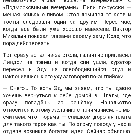
ненавязчиво играл Гершвина вперемешку с
«Подмосковными вечерами». Пили по-русски —
мешая коньяк с пивом. Стол ломился от яств и
тосты следовали один за другим. Через час,
когда все были уже хорошо навеселе, Виктор
Михалыч показал глазами своему заму Коле, что
пора действовать.
Тот сразу встал из-за стола, галантно пригласил
Линдси на танец и когда они ушли, куратор
пересел к Эду на освободившийся стул и
наклонившись к его уху заговорил по-английски:
— Снего… То есть Эд, мы знаем, что ты давно
хочешь вернуться к себе домой в Штаты, где
сразу попадёшь за решётку. Начальство
относится к этому желанию с пониманием, но мы
считаем, что тюрьма — слишком дорогая плата
для такого героя как ты. По этому поводу у нас в
отделе возникла богатая идея. Сейчас объясню.