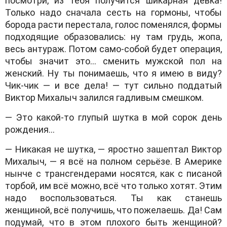
посмотри, из тебя получится шикарная девка!
Только надо сначала сесть на гормоны, чтобы
борода расти перестала, голос поменялся, формы
подходящие образовались: ну там грудь, жопа,
весь антураж. Потом само-собой будет операция,
чтобы значит это… сменить мужской пол на
женский. Ну ты понимаешь, что я имею в виду?
Чик-чик — и все дела! — тут сильно поддатый
Виктор Михалыч залился гадливым смешком.
— Это какой-то глупый шутка в мой сорок день
рождения…
— Никакая не шутка, — яростно зашептал Виктор
Михалыч, — я всё на полном серьёзе. В Америке
нынче с трансгендерами носятся, как с писаной
торбой, им всё можно, всё что только хотят. Этим
надо воспользоваться. Ты как станешь
женщиной, всё получишь, что пожелаешь. Да! Сам
подумай, что в этом плохого быть женщиной?