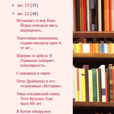
►
авг. 23
(35)
▼
авг. 22
(38)
Нетаниягу и мэр Нью-
Йорка отведали мясо,
выращенно...
Терпеливая американка
годами вводила одни и
те же ...
Шаурма из арбуза: В
Германии набирает
популярность...
Сливовица и евреи
Петр Драйшпиц и его
остроумные «Истории»
Умер итальянский певец
Тото Кутуньо. Ему
было 80 лет
В Китае обнаружен