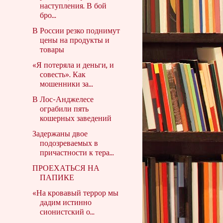
наступления. В бой
бро...
В России резко поднимут
цены на продукты и
товары
«Я потеряла и деньги, и
совесть». Как
мошенники за...
В Лос-Анджелесе
ограбили пять
кошерных заведений
Задержаны двое
подозреваемых в
причастности к тера...
ПРОЕХАТЬСЯ НА
ПАПИКЕ
«На кровавый террор мы
дадим истинно
сионистский о...