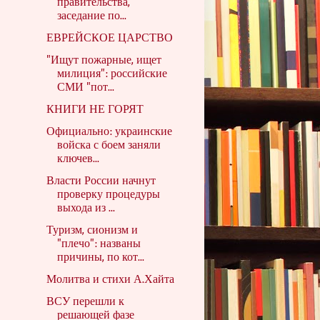
правительства,
заседание по...
ЕВРЕЙСКОЕ ЦАРСТВО
"Ищут пожарные, ищет
милиция": российские
СМИ "пот...
КНИГИ НЕ ГОРЯТ
Официально: украинские
войска с боем заняли
ключев...
Власти России начнут
проверку процедуры
выхода из ...
Туризм, сионизм и
"плечо": названы
причины, по кот...
Молитва и стихи А.Хайта
ВСУ перешли к
решающей фазе