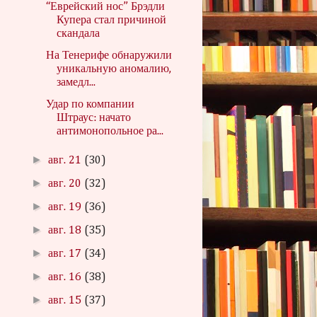
“Еврейский нос” Брэдли
Купера стал причиной
скандала
На Тенерифе обнаружили
уникальную аномалию,
замедл...
Удар по компании
Штраус: начато
антимонопольное ра...
►
авг. 21
(30)
►
авг. 20
(32)
►
авг. 19
(36)
►
авг. 18
(35)
►
авг. 17
(34)
►
авг. 16
(38)
►
авг. 15
(37)