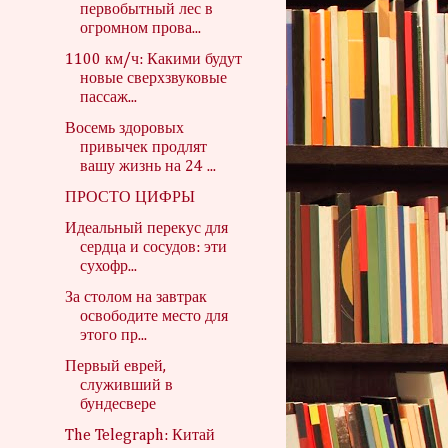
первобытный лес в
огромном прова...
1100 км/ч: Какими будут
новые сверхзвуковые
пассаж...
Восемь здоровых
привычек продлят
вашу жизнь на 24 ...
ПРОСТО ЦИФРЫ
Идеальный перекус для
сердца и сосудов: эти
сухофр...
За столом на завтрак
освободите место для
этого пр...
Первый еврей,
служивший в
бундесвере
The Telegraph: Китай