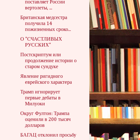
поставляет России
вертолеты, ...
Британская медсестра
получила 14
пожизненных сроко...
О "СЧАСТЛИВЫХ
РУССКИХ"
Постскриптум или
продолжение истории о
старом сундуке
Явление ригиднoго
eврeйского характeра
Трамп игнорирует
первые дебаты в
Милуоки
Округ Фултон: Трампа
оценили в 200 тысяч
долларов
БАГАЦ отклонил просьбу