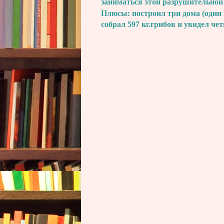
заниматься этой разрушительной
Плюсы: построил три дома (один 
собрал 597 кг.грибов и увидел че