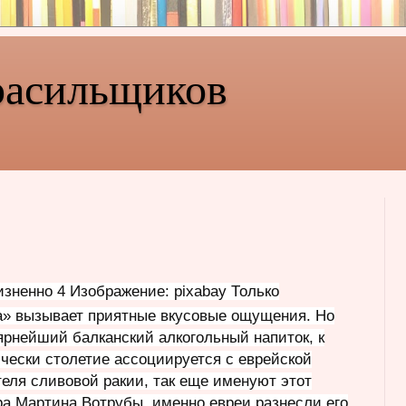
расильщиков
зненно 4 Изображение: pixabay Только
» вызывает приятные вкусовые ощущения. Но
лярнейший балканский алкогольный напиток, к
ически столетие ассоциируется с еврейской
еля сливовой ракии, так еще именуют этот
ра Мартина Вотрубы, именно евреи разнесли его