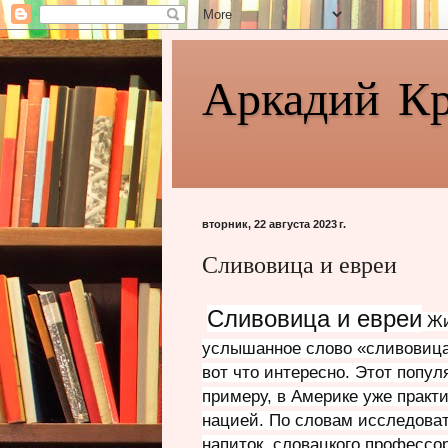
Аркадий К
вторник, 22 августа 2023 г.
Сливовица и евреи
Сливовица и евреи
Жи
услышанное слово «сливовица
вот что интересно. Этот попу
примеру, в Америке уже практ
нацией. По словам исследоват
напиток, словацкого профессо