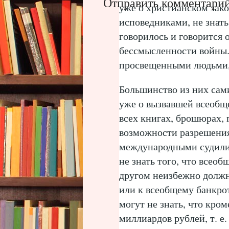
Отправить комментари
уже о христианском зако
исповедниками, не знать 
говорилось и говорится 
бессмысленности войны.
просвещенными людьми, 
Большинство из них сами
уже о вызвавшей всеобщ
всех книгах, брошюрах, 
возможности разрешени
международными судили
не знать того, что всео
другом неизбежно должн
или к всеобщему банкрот
могут не знать, что кро
миллиардов рублей, т. е