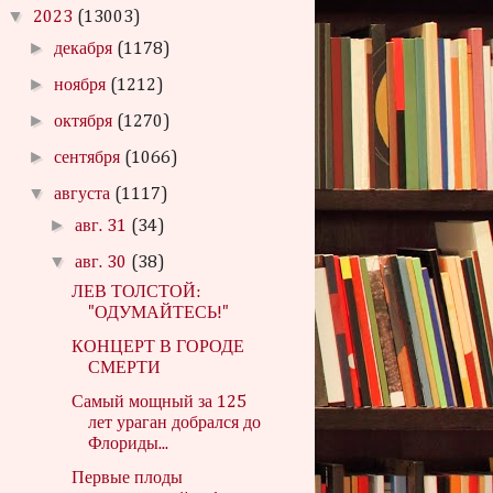
▼
2023
(13003)
►
декабря
(1178)
►
ноября
(1212)
►
октября
(1270)
►
сентября
(1066)
▼
августа
(1117)
►
авг. 31
(34)
▼
авг. 30
(38)
ЛЕВ ТОЛСТОЙ:
"ОДУМАЙТЕСЬ!"
КОНЦЕРТ В ГОРОДЕ
СМЕРТИ
Самый мощный за 125
лет ураган добрался до
Флориды...
Первые плоды