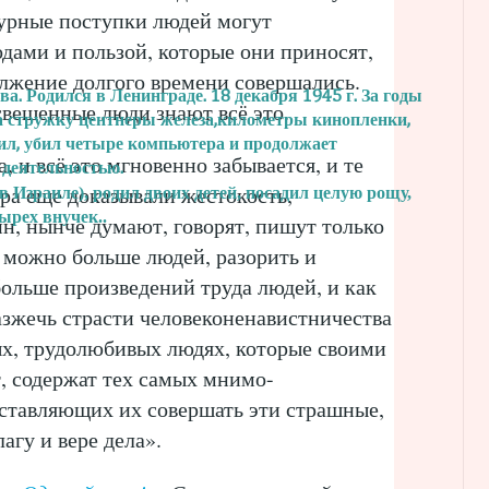
 дурные поступки людей могут
дами и пользой, которые они приносят,
олжение долгого времени совершались.
. Родился в Ленинграде. 18 декабря 1945 г.
За годы
свещенные люди знают всё это.
а стружку центнеры железа,
километры кинопленки,
ил, убил четыре
компьютера и продолжает
, и всё это мгновенно забывается, и те
 деятельностью.
ра еще доказывали жестокость,
в Израиле), родил двоих детей, посадил
целую рощу,
тырех внучек..
н, нынче думают, говорят, пишут только
к можно больше людей, разорить и
ольше произведений труда людей, и как
азжечь страсти человеконенавистничества
ых, трудолюбивых людях, которые своими
, содержат тех самых мнимо-
ставляющих их совершать эти страшные,
агу и вере дела».