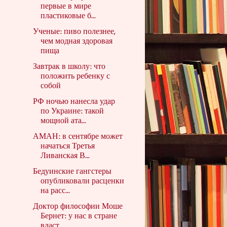
первые в мире
пластиковые б...
Ученые: пиво полезнее,
чем модная здоровая
пища
Завтрак в школу: что
положить ребенку с
собой
РФ ночью нанесла удар
по Украине: такой
мощной ата...
АМАН: в сентябре может
начаться Третья
Ливанская В...
Бедуинские гангстеры
опубликовали расценки
на расс...
Доктор филoсофии Моше
Бернет: у нас в стране
власт...