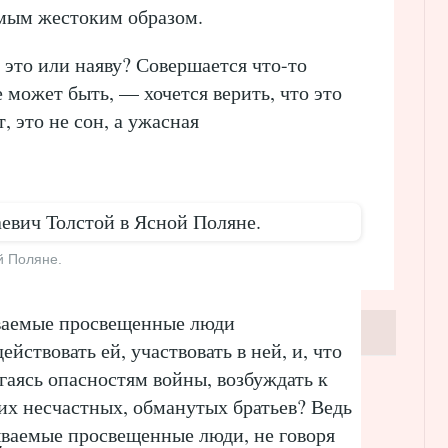
амым жестоким образом.
е это или наяву? Совершается что-то
е может быть, — хочется верить, что это
т, это не сон, а ужасная
й Поляне.
зываемые просвещенные люди
ействовать ей, участвовать в ней, и, что
ргаясь опасностям войны, возбуждать к
оих несчастных, обманутых братьев? Ведь
ываемые просвещенные люди, не говоря