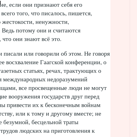
й
не, если они признают себя его
всего того, что писалось, пишется,
о жестокости, ненужности,
 Ведь потому они и считаются
что они знают всё это.
 писали или говорили об этом. Не говоря
ее восхваление Гаагской конференции, о
газетных статьях, речах, трактующих о
я международных недоразумений
щами, все просвещенные люди не могут
бщие вооружения государств друг перед
ы привести их к бесконечным войнам
ству, или к тому и другому вместе; не
ме безумной, бесцельной траты
. трудов людских на приготовления к