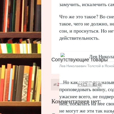
замучить, искалечить с
Что же это такое? Во сн
такое, чего не должно, н
сон, и проснуться. Но не
действительность.
Сопутствующие товары
Лев Николаевич Толстой в Ясно
...Но как могут так на
at
22:57
проповедовать войну, сод
ужаснее всего, не подве
Комментариев нет:
ней, посылать на нее св
не могут же эти так наз