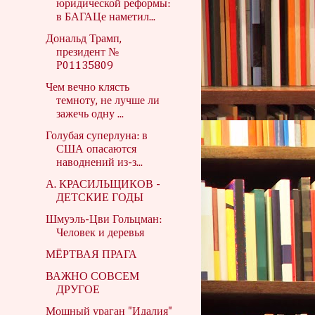
юридической реформы:
в БАГАЦе наметил...
Дональд Трамп,
президент №
P01135809
Чем вечно клясть
темноту, не лучше ли
зажечь одну ...
Голубая суперлуна: в
США опасаются
наводнений из-з...
А. КРАСИЛЬЩИКОВ -
ДЕТСКИЕ ГОДЫ
Шмуэль-Цви Гольцман:
Человек и деревья
МЁРТВАЯ ПРАГА
ВАЖНО СОВСЕМ
ДРУГОЕ
Мощный ураган "Идалия"