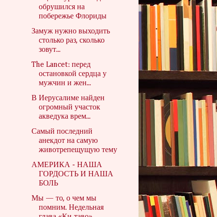
обрушился на
побережье Флориды
Замуж нужно выходить
столько раз, сколько
зовут...
The Lancet: перед
остановкой сердца у
мужчин и жен...
В Иерусалиме найден
огромный участок
акведука врем...
Самый последний
анекдот на самую
животрепещущую тему
АМЕРИКА - НАША
ГОРДОСТЬ И НАША
БОЛЬ
Мы — то, о чем мы
помним. Недельная