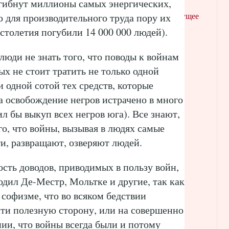
 гибнут миллионы самых энергических,
 для производительного труда пору их
Главная страница
Предыдущее
столетия погубили 14 000 000 людей).
ообщению (Atom)
юди не знать того, что поводы к войнам
рых не стоит тратить не только одной
и одной сотой тех средств, которые
а освобождение негров истрачено в много
ил бы выкуп всех негров юга). Все знают,
го, что войны, вызывая в людях самые
ти, развращают, озверяют людей.
сть доводов, приводимых в пользу войн,
водил Де-Местр, Мольтке и другие, так как
 софизме, что во всяком бедствии
ти полезную сторону, или на совершенно
ии, что войны всегда были и потому