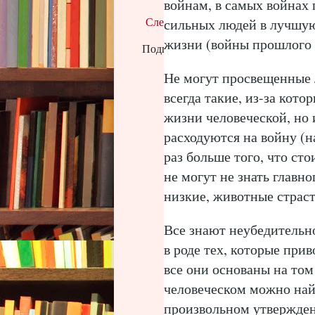
войнам, в самых войнах
сильных людей в лучшую
Следующее
жизни (войны прошлого 
Подписаться на:
Комментарии к с
Не могут просвещенные л
всегда такие, из-за кото
жизни человеческой, но 
расходуются на войну (н
раз больше того, что сто
не могут не знать главно
низкие, животные страс
Все знают неубедительно
в роде тех, которые при
все они основаны на том
человеческом можно най
произвольном утвержден