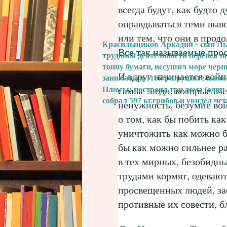
всегда будут, как будто
оправдываться теми выво
или тем, что они в прод
Красильщиков Аркадий - сын Льва
Все так называемые про
трудовой деятельности перевел н
тонну бумаги, иссушил море черн
И вдруг начинается война
заниматься этой разрушительной
самые люди, которые вче
Плюсы: построил три дома (один 
собрал 597 кг.грибов и увидел че
ненужность, безумие вой
о том, как бы побить ка
уничтожить как можно б
бы как можно сильнее р
в тех мирных, безобидн
трудами кормят, одевают
просвещенных людей, за
противные их совести, бл