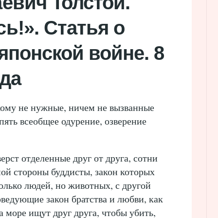
евич Толстой.
ь!». Статья о
японской войне. 8
ода
кому не нужные, ничем не вызванные
опять всеобщее одурение, озверение
ерст отделенные друг от друга, сотни
ной стороны буддисты, закон которых
олько людей, но животных, с другой
ведующие закон братства и любви, как
а море ищут друг друга, чтобы убить,