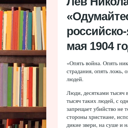
Лев Никола
«Одумайтес
российско-
мая 1904 г
«Опять война. Опять ни
страдания, опять ложь, 
людей.
Люди, десятками тысяч в
тысяч таких людей, с од
запрещает убийство не т
стороны христиане, испо
дикие звери, на суше и н