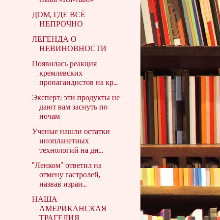
глава «Ки‑таво»
ДОМ, ГДЕ ВСЁ
НЕПРОЧНО
ЛЕГЕНДА О
НЕВИНОВНОСТИ
Появилась реакция
кремлевских
пропагандистов на кр...
Эксперт: эти продукты не
дают вам заснуть по
ночам
Ученые нашли остатки
инопланетных
технологий на дн...
"Ленком" ответил на
отмену гастролей,
назвав израи...
НАША
АМЕРИКАНСКАЯ
ТРАГЕДИЯ