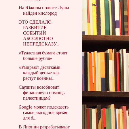
На Южном полюсе Луны
найден кислород
ЭТО СДЕЛАЛО
РАЗВИТИЕ
СОБЫТИЙ
АБСОЛЮТНО
НЕПРЕДСКАЗУ...
«Туалетная бумага стоит
больше рубля»
«Умирают десятками
каждый день»: как
растут военны...
Саудиты возобновят
финансовую помощь
палестинцам?
Google может подсказать
самое выгодное время
для б...
В Японии разрабатывают