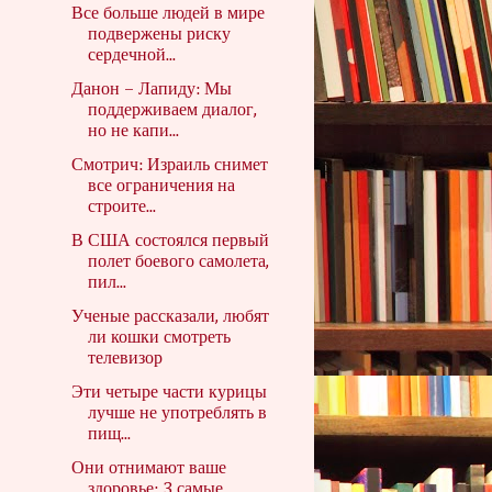
Все больше людей в мире
подвержены риску
сердечной...
Данон – Лапиду: Мы
поддерживаем диалог,
но не капи...
Смотрич: Израиль снимет
все ограничения на
строите...
В США состоялся первый
полет боевого самолета,
пил...
Ученые рассказали, любят
ли кошки смотреть
телевизор
Эти четыре части курицы
лучше не употреблять в
пищ...
Они отнимают ваше
здоровье: 3 самые