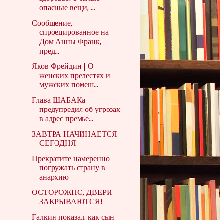
опасные вещи, ...
Сообщение,
спроецированное на
Дом Анны Франк,
пред...
Яков Фрейдин | О
женских прелестях и
мужских помеш...
Глава ШАБАКа
предупредил об угрозах
в адрес премье...
ЗАВТРА НАЧИНАЕТСЯ
СЕГОДНЯ
Прекратите намеренно
погружать страну в
анархию
ОСТОРОЖНО, ДВЕРИ
ЗАКРЫВАЮТСЯ!
Галкин показал, как сын