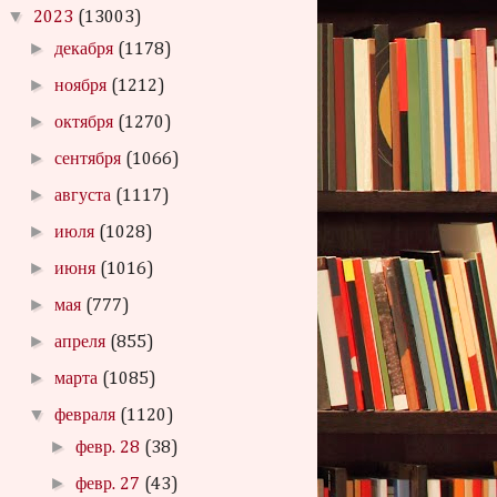
▼
2023
(13003)
►
декабря
(1178)
►
ноября
(1212)
►
октября
(1270)
►
сентября
(1066)
►
августа
(1117)
►
июля
(1028)
►
июня
(1016)
►
мая
(777)
►
апреля
(855)
►
марта
(1085)
▼
февраля
(1120)
►
февр. 28
(38)
►
февр. 27
(43)