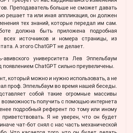
тов. Преподаватель больше не сможет давать
ью решает та или иная аппликация, он должен
енения тех знаний, которые передал им сам.
боте должна быть приложена подробная
м всех источников и номера страницы, из
итата. А этого ChatGPT не делает.
ь-авивского университета Лев Эппельбаум
д появлением ChatGPT сильно преувеличены.
нт, который можно и нужно использовать, а не
азал проф. Эппельбаум во время нашей беседы.
дставляет собой такие огромные массивы
т возможность получить с помощью интернета
менее подробный референт по тому или иному
 приветствовать. Я не уверен, что он будет
иначе чат-бот снял с нас часть механической
бо. Что касается того, что он будет делать