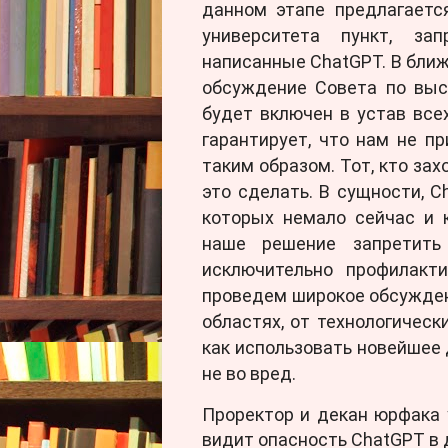
данном этапе предлагаетс
университета пункт, за
написанные ChatGPT. В бли
обсуждение Совета по выс
будет включен в устав все
гарантирует, что нам не п
таким образом. Тот, кто за
это сделать. В сущности, 
которых немало сейчас и 
наше решение запретить 
исключительно профилакт
проведем широкое обсужден
областях, от технологическ
как использовать новейшее 
не во вред.
Проректор и декан юрфака 
видит опасность ChatGPT в 