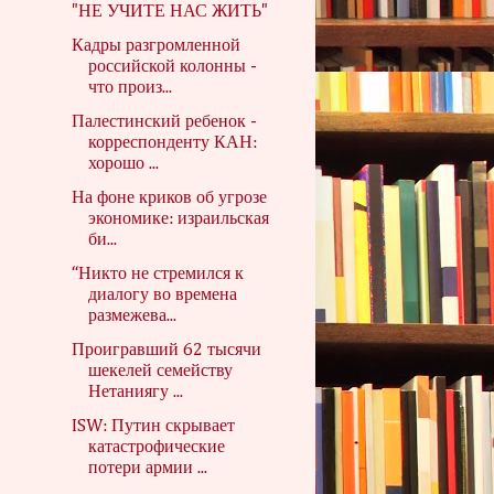
"НЕ УЧИТЕ НАС ЖИТЬ"
Кадры разгромленной
российской колонны -
что произ...
Палестинский ребенок -
корреспонденту КАН:
хорошо ...
На фоне криков об угрозе
экономике: израильская
би...
“Никто не стремился к
диалогу во времена
размежева...
Проигравший 62 тысячи
шекелей семейству
Нетаниягу ...
ISW: Путин скрывает
катастрофические
потери армии ...