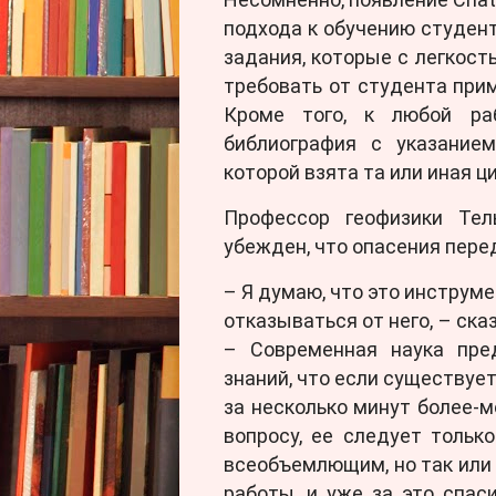
подхода к обучению студен
задания, которые с легкост
требовать от студента прим
Кроме того, к любой ра
библиография с указание
которой взята та или иная ц
Профессор геофизики Тел
убежден, что опасения пере
– Я думаю, что это инструме
отказываться от него, – ск
– Современная наука пре
знаний, что если существуе
за несколько минут более-
вопросу, ее следует только
всеобъемлющим, но так или 
работы, и уже за это спаси