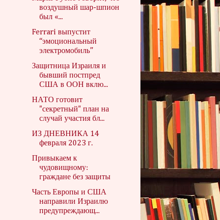
воздушный шар-шпион
был «...
Ferrari выпустит
“эмоциональный
электромобиль”
Защитница Израиля и
бывший постпред
США в ООН вклю...
НАТО готовит
"секретный" план на
случай участия бл...
ИЗ ДНЕВНИКА 14
февраля 2023 г.
Привыкаем к
чудовищному:
граждане без защиты
Часть Европы и США
направили Израилю
предупреждающ...