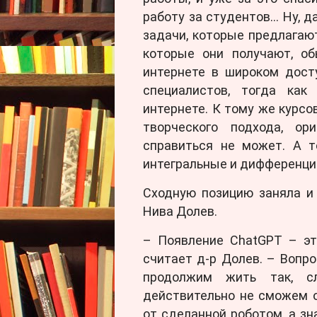
работу за студентов… Ну, д
задачи, которые предлагают
которые они получают, о
интернете в широком досту
специалистов, тогда ка
интернете. К тому же курсо
творческого подхода, ор
справиться не может. А т
интегральные и дифференциа
Сходную позицию заняла и
Нива Долев.
– Появление ChatGPT – эт
считает д-р Долев. – Вопро
продолжим жить так, с
действительно не сможем 
от сделанной роботом, а зн