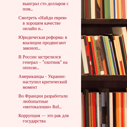
выиграл сто долларов с
пом...
Смотреть «Найди еврея»
в хорошем качестве
онлайн н...
Юридическая реформа: в
коалиции продвигают
законоп...
В России застрелился
генерал – "охотник" на
оппози...
Американцы - Украине:
наступил критический
момент
Во Франции разработали
любопытные
«мотокалоши» Rol...
Коррупция — это рак для
государства