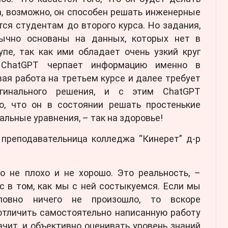
а, возможно, он способен решать инженерные
ся студентам до второго курса. Но задания,
бычно основаны на данных, которых нет в
пе, так как ими обладает очень узкий круг
к ChatGPT черпает информацию именно в
вая работа на третьем курсе и далее требует
игинального решения, и с этим ChatGPT
о, что он в состоянии решать простенькие
льные уравнения, – так на здоровье!
 преподавательница колледжа “Кинерет” д-р
о не плохо и не хорошо. Это реальность, –
с в том, как мы с ней состыкуемся. Если мы
ловно ничего не произошло, то вскоре
отличить самостоятельно написанную работу
ачит, и объективно оценивать уровень знаний