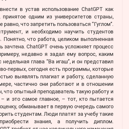
внести в устав использование ChatGPT как
, принятое одним из университетов страны,
се равно, что запретить пользоваться “Гуглом”.
трумент, и необходимо научить студентов
. Понятно, что работа, целиком выполненная
ь зачтена. ChatGPT очень усложняет процесс
примеру, недавно я задал ему вопрос, каким
недельная глава “Ва игаш”, и он представил
 во-первых, сегодня есть программы, которые
стью выявлять плагиат и работу, сделанную
мере, частично они работают и в отношении
ен, что опытный преподаватель такую работу и
 – и это самое главное, – тот, кто пытается
оценку, обманывает в первую очередь самого
ворить студентам. Люди платят за учебу такие
приобрести знания, а получить диплом.
GPT требует от нас кардинального изменения