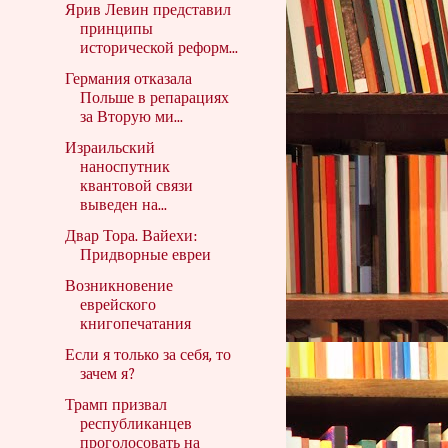
Ярив Левин представил
принципы
исторической реформ...
Германия отказала
Польше в репарациях
за Вторую ми...
Израильский
наноспутник
квантовой связи
выведен на...
Двар Тора. Вайехи:
Придворные евреи
Возникновение
еврейского
книгопечатания
Если я только за себя, то
зачем я?
Трамп призвал
республиканцев
проголосовать на