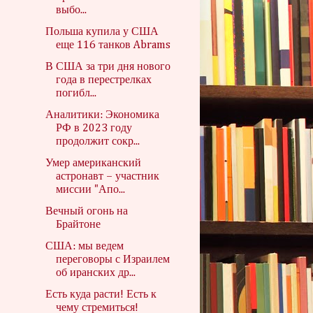
выбо...
Польша купила у США
еще 116 танков Abrams
В США за три дня нового
года в перестрелках
погибл...
Аналитики: Экономика
РФ в 2023 году
продолжит сокр...
Умер американский
астронавт – участник
миссии "Апо...
Вечный огонь на
Брайтоне
США: мы ведем
переговоры с Израилем
об иранских др...
Есть куда расти! Есть к
чему стремиться!