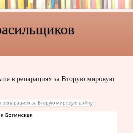
расильщиков
ьше в репарациях за Вторую мировую
я Богинская