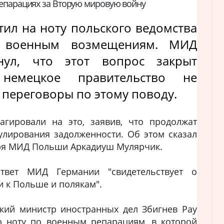
репарациях за Вторую мировую войну
ил на ноту польского ведомства
 военным возмещениям. МИД
нул, что этот вопрос закрыт
немецкое правительство не
 переговоры по этому поводу.
ировали на это, заявив, что продолжат
гулирования задолженности. Об этом сказал
аря МИД Польши Аркадиуш Мулярчик.
твет МИД Германии "свидетельствует о
 к Польше и полякам".
ский министр иностранных дел Збигнев Рау
ю ноту по военным репарациям, в которой