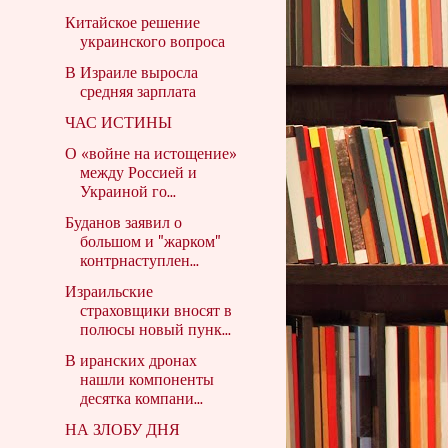
Китайское решение
украинского вопроса
В Израиле выросла
средняя зарплата
ЧАС ИСТИНЫ
О «войне на истощение»
между Россией и
Украиной го...
Буданов заявил о
большом и "жарком"
контрнаступлен...
Израильские
страховщики вносят в
полюсы новый пунк...
В иранских дронах
нашли компоненты
десятка компани...
НА ЗЛОБУ ДНЯ