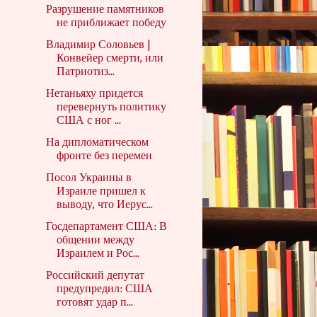
Разрушение памятников
не приближает победу
Владимир Соловьев |
Конвейер смерти, или
Патриотиз...
Нетаньяху придется
перевернуть политику
США с ног ...
На дипломатическом
фронте без перемен
Посол Украины в
Израиле пришел к
выводу, что Иерус...
Госдепартамент США: В
общении между
Израилем и Рос...
Российский депутат
предупредил: США
готовят удар п...