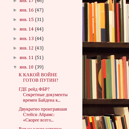
►
янв. 17
(46)
►
янв. 16
(47)
►
янв. 15
(31)
►
янв. 14
(44)
►
янв. 13
(44)
►
янв. 12
(43)
►
янв. 11
(51)
▼
янв. 10
(39)
К КАКОЙ ВОЙНЕ
ГОТОВ ПУТИН?
ГДЕ рейд ФБР?
Секретные документы
времен Байдена к...
Двукратно проигравшая
Стейси Абрамс:
«Скорее всего...