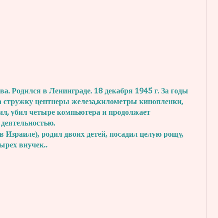
. Родился в Ленинграде. 18 декабря 1945 г.
За годы
а стружку центнеры железа,
километры кинопленки,
ил, убил четыре
компьютера и продолжает
 деятельностью.
в Израиле), родил двоих детей, посадил
целую рощу,
тырех внучек..