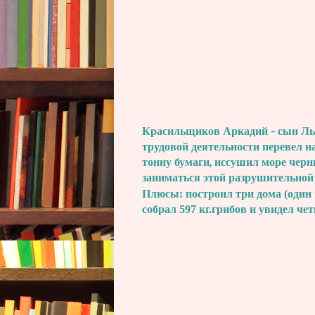
Красильщиков Аркадий - сын Льва
трудовой деятельности перевел н
тонну бумаги, иссушил море черн
заниматься этой разрушительной
Плюсы: построил три дома (один 
собрал 597 кг.грибов и увидел че