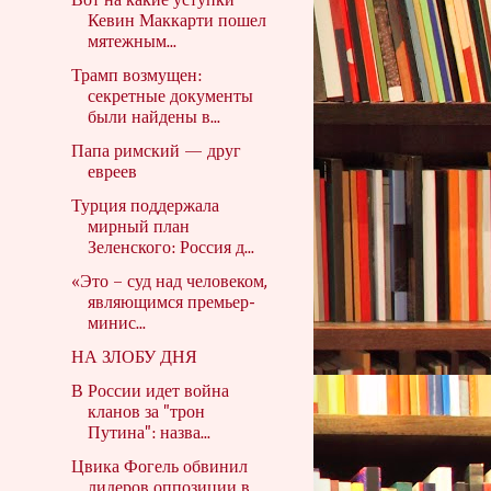
Вот на какие уступки
Кевин Маккарти пошел
мятежным...
Трамп возмущен:
секретные документы
были найдены в...
Папа римский — друг
евреев
Турция поддержала
мирный план
Зеленского: Россия д...
«Это – суд над человеком,
являющимся премьер-
минис...
НА ЗЛОБУ ДНЯ
В России идет война
кланов за "трон
Путина": назва...
Цвика Фогель обвинил
лидеров оппозиции в