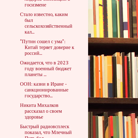
госизмене
Стало известно, каким
был
сельскохозяйственный
кал...
"Путин сошел с ума":
Китай теряет доверие к
россий...
Ожидается, что в 2023
году военный бюджет
планеты ...
ООН: казни в Иране -
санкционированные
государство...
Никита Михалков
рассказал о своем
здоровье
Быстрый радиовсплеск
показал, что Млечный