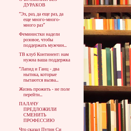
ДУРАКОВ
“Эх, раз, да еще раз, да
еще много-много-
много раз”
Феминистки надели
розовое, чтобы
поддержать мужчин...
ТВ клуб Континент: нам
нужна ваша поддержка
“Лапид и Ганц - два
нытика, которые
пытаются вызва...
Жизнь прожить - не поле
перейти...
ПАЛАЧУ
ПРЕДЛОЖИЛИ
СМЕНИТЬ
ПРОФЕССИЮ
Что сказал Путин Си