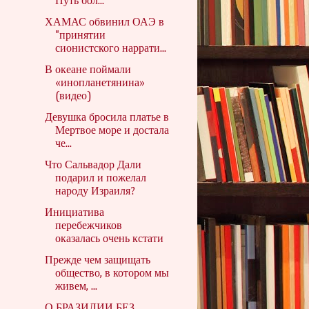
Путь бол...
ХАМАС обвинил ОАЭ в
"принятии
сионистского наррати...
В океане поймали
«инопланетянина»
(видео)
Девушка бросила платье в
Мертвое море и достала
че...
Что Сальвадор Дали
подарил и пожелал
народу Израиля?
Инициатива
перебежчиков
оказалась очень кстати
Прежде чем защищать
общество, в котором мы
живем, ...
О БРАЗИЛИИ БЕЗ