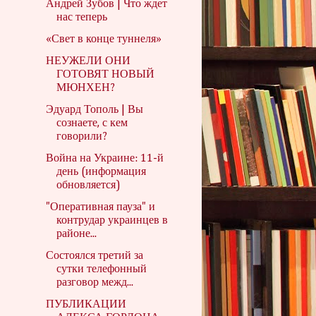
Андрей Зубов | Что ждет
нас теперь
«Свет в конце туннеля»
НЕУЖЕЛИ ОНИ
ГОТОВЯТ НОВЫЙ
МЮНХЕН?
Эдуард Тополь | Вы
сознаете, с кем
говорили?
Война на Украине: 11-й
день (информация
обновляется)
"Оперативная пауза" и
контрудар украинцев в
районе...
Состоялся третий за
сутки телефонный
разговор межд...
ПУБЛИКАЦИИ