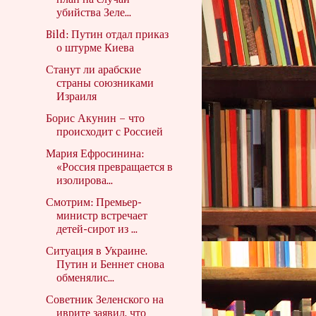
план на случай
убийства Зеле...
Bild: Путин отдал приказ
о штурме Киева
Станут ли арабские
страны союзниками
Израиля
Борис Акунин – что
происходит с Россией
Мария Ефросинина:
«Россия превращается в
изолирова...
Смотрим: Премьер-
министр встречает
детей-сирот из ...
Ситуация в Украине.
Путин и Беннет снова
обменялис...
Советник Зеленского на
иврите заявил, что