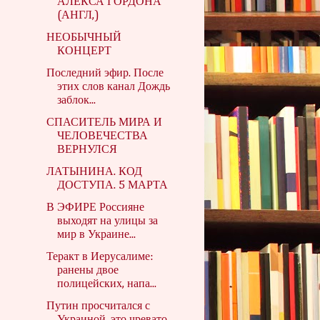
АЛЕКСА ГОРДОНА
(АНГЛ,)
НЕОБЫЧНЫЙ
КОНЦЕРТ
Последний эфир. После
этих слов канал Дождь
заблок...
СПАСИТЕЛЬ МИРА И
ЧЕЛОВЕЧЕСТВА
ВЕРНУЛСЯ
ЛАТЫНИНА. КОД
ДОСТУПА. 5 МАРТА
В ЭФИРЕ Россияне
выходят на улицы за
мир в Украине...
Теракт в Иерусалиме:
ранены двое
полицейских, напа...
Путин просчитался с