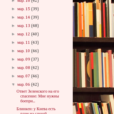
►
мар. 16
(42)
►
мар. 15
(39)
►
мар. 14
(39)
►
мар. 13
(48)
►
мар. 12
(40)
►
мар. 11
(43)
►
мар. 10
(46)
►
мар. 09
(37)
►
мар. 08
(42)
►
мар. 07
(46)
▼
мар. 06
(42)
Ответ Зеленского на его
спасение: Мне нужны
боепри...
Блинкен: у Киева есть