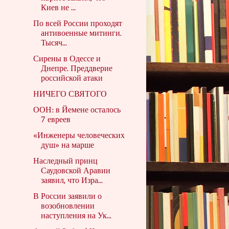
Киев не ...
По всей России проходят
антивоенные митинги.
Тысяч...
Сирены в Одессе и
Днепре. Преддверие
российской атаки
НИЧЕГО СВЯТОГО
ООН: в Йемене осталось
7 евреев
«Инженеры человеческих
душ» на марше
Наследный принц
Саудовской Аравии
заявил, что Изра...
В России заявили о
возобновлении
наступления на Ук...