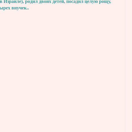
в Израиле), родил двоих детей, посадил
целую рощу,
тырех внучек..