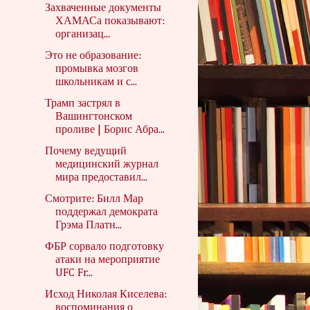
Захваченные документы
ХАМАСа показывают:
организац...
Это не образование:
промывка мозгов
школьникам и с...
Трамп застрял в
Вашингтонском
проливе | Борис Абра...
Почему ведущий
медицинский журнал
мира предоставил...
Смотрите: Билл Мар
поддержал демократа
Грэма Платн...
ФБР сорвало подготовку
атаки на мероприятие
UFC Fr...
Исход Николая Киселева:
воспоминания о