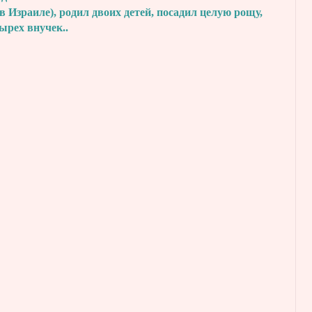
в Израиле), родил двоих детей, посадил
целую рощу,
тырех внучек..