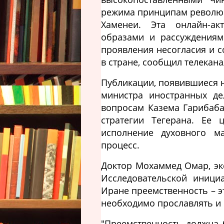
режима принципам револю
Хаменеи. Эта онлайн-ак
образами и рассуждениями
проявления несогласия и 
в стране, сообщил телекана
Публикации, появившиеся на
министра иностранных д
вопросам Казема Гарибаба
стратегии Тегерана. Ее 
исполнение духовного м
процесс.
Доктор Мохаммед Омар, эк
Исследовательской иници
Иране преемственность – э
необходимо прославлять и
"Преемственность должна