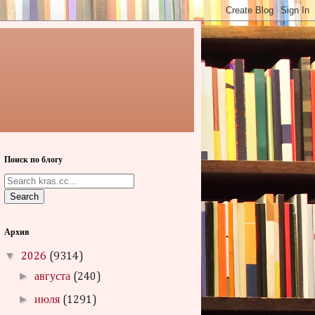
Поиск по блогу
Search
Архив
▼
2026
(9314)
►
августа
(240)
►
июля
(1291)