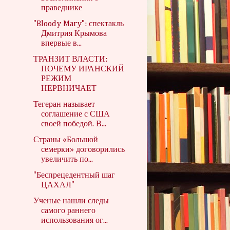
праведнике
"Bloody Mary": спектакль
Дмитрия Крымова
впервые в...
ТРАНЗИТ ВЛАСТИ:
ПОЧЕМУ ИРАНСКИЙ
РЕЖИМ
НЕРВНИЧАЕТ
Тегеран называет
соглашение с США
своей победой. В...
Страны «Большой
семерки» договорились
увеличить по...
"Беспрецедентный шаг
ЦАХАЛ"
Ученые нашли следы
самого раннего
использования ог...