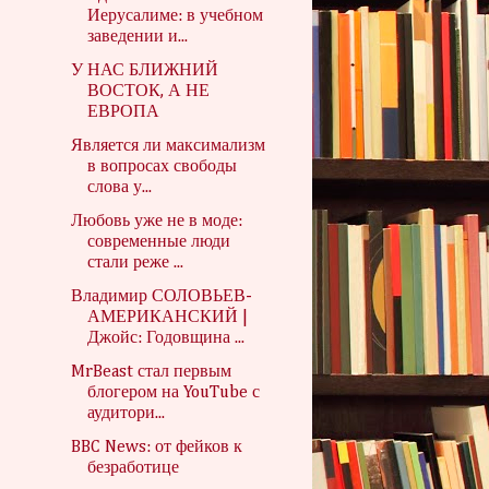
Иерусалиме: в учебном
заведении и...
У НАС БЛИЖНИЙ
ВОСТОК, А НЕ
ЕВРОПА
Является ли максимализм
в вопросах свободы
слова у...
Любовь уже не в моде:
современные люди
стали реже ...
Владимир СОЛОВЬЕВ-
АМЕРИКАНСКИЙ |
Джойс: Годовщина ...
MrBeast стал первым
блогером на YouTube с
аудитори...
BBC News: от фейков к
безработице