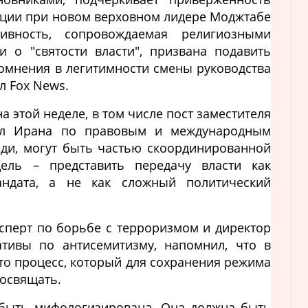
ции при новом верховном лидере Моджтабе
тивность, сопровождаемая религиозными
 о "святости власти", призвана подавить
сомнения в легитимности смены руководства
л Fox News.
 этой неделе, в том числе пост заместителя
ел Ирана по правовым и международным
ди, могут быть частью скоординированной
цель – представить передачу власти как
андата, а не как сложный политический
сперт по борьбе с терроризмом и директор
ативы по антисемитизму, напомнил, что в
то процесс, который для сохранения режима
 освящать.
 быть мифологизирована. Она должна быть