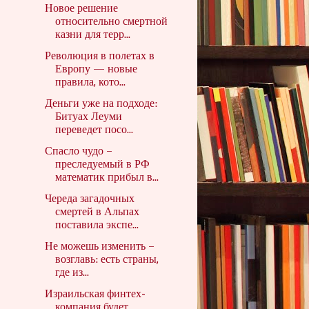
Новое решение
относительно смертной
казни для терр...
Революция в полетах в
Европу — новые
правила, кото...
Деньги уже на подходе:
Битуах Леуми
переведет посо...
Спасло чудо –
преследуемый в РФ
математик прибыл в...
Череда загадочных
смертей в Альпах
поставила экспе...
Не можешь изменить –
возглавь: есть страны,
где из...
Израильская финтех-
компания будет