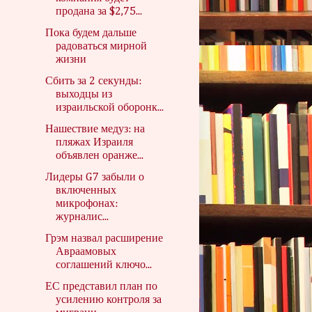
продана за $2,75...
Пока будем дальше
радоваться мирной
жизни
Сбить за 2 секунды:
выходцы из
израильской оборонк...
Нашествие медуз: на
пляжах Израиля
объявлен оранже...
Лидеры G7 забыли о
включенных
микрофонах:
журналис...
Грэм назвал расширение
Авраамовых
соглашений ключо...
ЕС представил план по
усилению контроля за