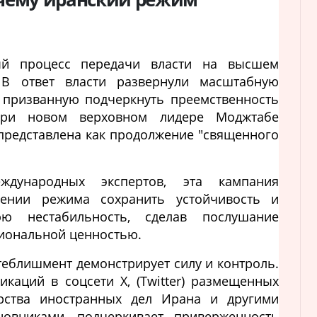
ый процесс передачи власти на высшем
 В ответ власти развернули масштабную
 призванную подчеркнуть преемственность
при новом верховном лидере Моджтабе
 представлена как продолжение "священного
дународных экспертов, эта кампания
лении режима сохранить устойчивость и
юю нестабильность, сделав послушание
иональной ценностью.
теблишмент демонстрирует силу и контроль.
икаций в соцсети X, (Twitter) размещенных
рства иностранных дел Ирана и другими
овниками, подчеркивает приверженность