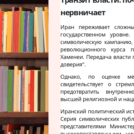
нервничает
Иран переживает сложн
государственном уровне.
символическую кампанию,
революционного курса 
Хаменеи. Передача власти
доверия".
Однако, по оценке меж
свидетельствует о стрем
предотвратить внутренн
высшей религиозной и нац
Иранский политический ис
Серия символических публ
представителями Министе
высокопоставленными чин