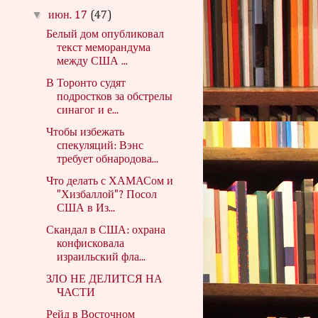
▼
июн. 17
(47)
Белый дом опубликовал
текст меморандума
между США ...
В Торонто судят
подростков за обстрелы
синагог и е...
Чтобы избежать
спекуляций: Вэнс
требует обнародова...
Что делать с ХАМАСом и
"Хизбаллой"? Посол
США в Из...
Скандал в США: охрана
конфисковала
израильский фла...
ЗЛО НЕ ДЕЛИТСЯ НА
ЧАСТИ
Рейд в Восточном