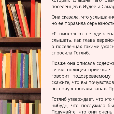
которых слышны его резк
поселенцев в Иудее и Сама
Она сказала, что услышанно
но ее поразила серьезност
е
«Я нисколько не удивлен
слышать, как глава еврейс
о поселенцах такими ужас
спросила Готлиб.
Позже она описала содерж
синяя полиция приезжает 
говорит подозреваемому,
скажите, что вы почувствов
вы почувствовали запах. П
Готлиб утверждает, что эт
нибудь, что послужило бы
Подумайте, что они очень