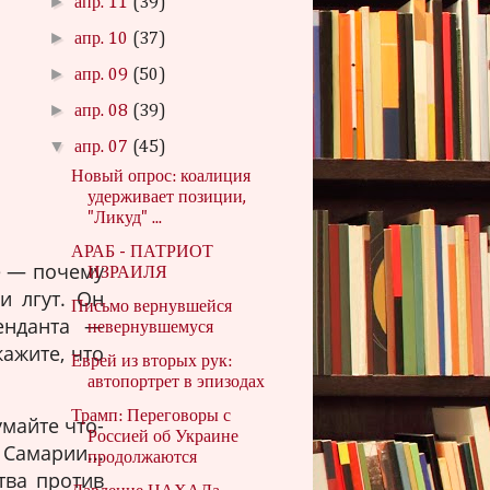
►
апр. 11
(39)
►
апр. 10
(37)
►
апр. 09
(50)
►
апр. 08
(39)
▼
апр. 07
(45)
Новый опрос: коалиция
удерживает позиции,
"Ликуд" ...
АРАБ - ПАТРИОТ
е — почему
ИЗРАИЛЯ
и лгут. Он
Письмо вернувшейся
тенданта —
невернувшемуся
кажите, что
Еврей из вторых рук:
автопортрет в эпизодах
Трамп: Переговоры с
майте что-
Россией об Украине
Самарии...
продолжаются
тва против