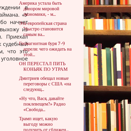
Америка устала быть
уждении в
донором мировой
аймана. «У
экономики, - м...
ибо начнет
Эта европейская страна
 выхожу из
"быстро становится
самым ва...
. Приехал
ак судебный
Геомагнитная буря 7-9
апреля: чего ожидать на
м, что это
этой...
уголовное
ОН ПЕРЕСТАЛ ПИТЬ
КОНЬЯК ПО УТРАМ
Дмитриев обещал новые
переговоры с США «на
следующ...
«Ну что, Вася, давайте
поклевещем?» Радио
«Свобода...
Трамп ищет, какую
выгоду можно
получить от сближен...