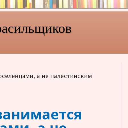
расильщиков
селенцами, а не палестинским
занимается
ами, а не