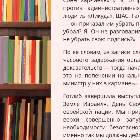
Сонн Хар-Мелех и я, отп
против административных
люди из «Ликуда», ШАС. Га
— он приказал им убрать п
убрал? Я. Он не разговари
не убрать свою подпись?»
По ее словам, «в записи сл
часового задержания остал
доказательств — тогда нач
это на попечении начальн
министр у них в кармане»».
Готлиб завершила выступ
Земле Израиля. День Своб
еврейской нации. Мы при
верхи совершенно запу
необходимости безопасно
именно так мы должны дейс