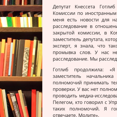
Депутат Кнессета Готли
Комиссии по иностранным 
меня есть новости для на
расследование в отношени
закрытой комиссии, в Ко
заместитель депутата, кото
эксперт, я знала, что та
промывка слов. У нас н
расследование. Мы расслед
Готлиб продолжила: «Я
заместитель начальник
полномочий принимать те
проверки. У вас нет полно
проводить медиа-исследов
Пелегом, кто говорил с Уп
таких полномочий. Я г
отвечаете. Молите».