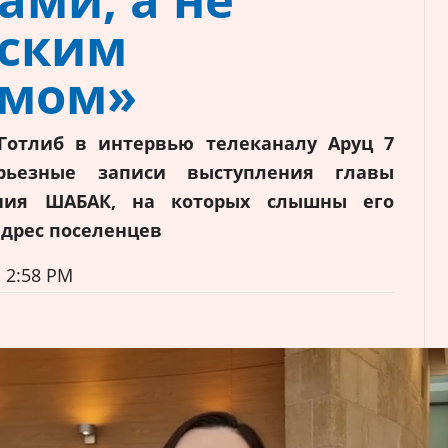
нским
змом»
 Готлиб в интервью телеканалу Аруц 7
ерьезные записи выступления главы
ения ШАБАК, на которых слышны его
адрес поселенцев
, 2:58 PM