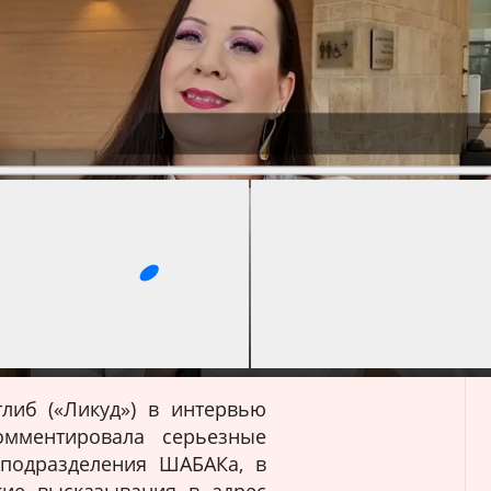
В
о
с
п
р
о
и
з
тлиб («Ликуд») в интервью
в
омментировала серьезные
е
 подразделения ШАБАКа, в
д