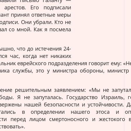
равили письмо Галанту —
 арестов. Его подписали
лант принял ответные меры
одписи. Они убрали. Кто не
вал со мной. Как я посмела
ышно, что до истечения 24-
ся час, когда нет никаких
альник еврейского подразделения говорит ему: «Не
ика службы, это у министра обороны, министр
ление решительным заявлением: «Мы не запута
оды. Я не запуталась. Государство Израиль, г
вержены нашей безопасности и устойчивости. 
тались в определении нашего этоса и оп
сти перед лицом смертоносного и жестокого 
твовать».