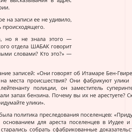
ие высказывания в адрес
е
рии.
н
е на записи ее не удивило,
и
ь происходящего.
а, но я не знала этого —
кого отдела ШАБАК говорит
ными словами? Кто это?» —
ание записей: «Они говорят об Итамаре Бен-Гвир
на места происшествия? Они фабрикуют улики 
 лейтенанту полиции, он заместитель суперин
али запах бензина. Почему вы их не арестуете? С
ридумайте улики».
о была политика преследования поселенцев: «Приду
 основанием для ареста поселенцев в Иудее и 
 старались собрать сфабрикованные доказательс