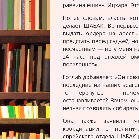
раввина ешивы Ицхара. Эт
По ее словам, власть, ко
делает ШАБАК. Во-первых,
выдать ордера на арест..
предстать перед судьей, н
несчастным — но у меня не
24 часа под стражей вме
поселенцев».
Готлиб добавляет: «Он гово
последние из наших врагов
то перепутье — почем
останавливаете? Зачем о
нельзя позволять собирать
Она также заявила, ч
координации с политич
еврейского отдела ШАБАК р