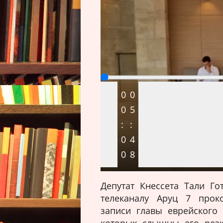
0
0
0
5
:
:
0
4
0
8
Депутат Кнессета Тали Го
телеканалу Аруц 7 прок
записи главы еврейского