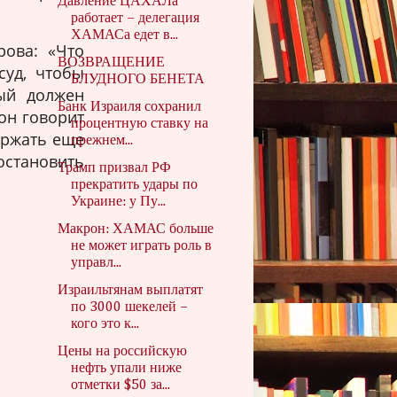
Давление ЦАХАЛа
работает – делегация
ХАМАСа едет в...
рова: «Что
ВОЗВРАЩЕНИЕ
суд, чтобы
БЛУДНОГО БЕНЕТА
мый должен
Банк Израиля сохранил
он говорит
процентную ставку на
ержать еще
прежнем...
становить
Трамп призвал РФ
прекратить удары по
Украине: у Пу...
Макрон: ХАМАС больше
не может играть роль в
управл...
Израильтянам выплатят
по 3000 шекелей –
кого это к...
Цены на российскую
нефть упали ниже
отметки $50 за...