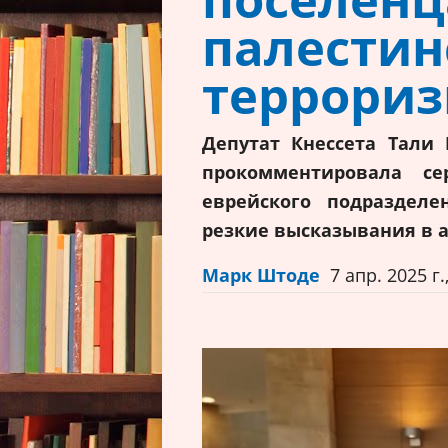
палести
террори
Депутат Кнессета Тали
прокомментировала с
еврейского подраздел
резкие высказывания в 
Марк Штоде
7 апр. 2025 г.