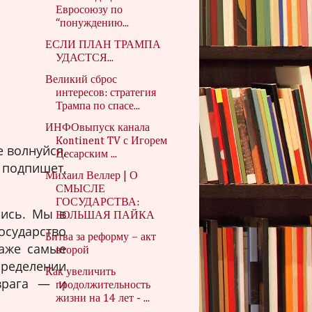
Евросоюзу по
“понуждению...
ЕСЛИ ПЛАН ТРАМПА
УДАСТСЯ...
Великий сброс
интересов: стратегия
Трампа по спасе...
ИНФОвыпуск канала
Kontinent TV с Игорем
 волнуйся,
Цесарским ...
 подпишет,
Михаил Веллер | О
СМЫСЛЕ
ГОСУДАРСТВА:
лись. Мы в
БОЛЬШАЯ ПАЙКА
осударство
Битва за реформу – акт
Даже самые
второй
ределении
Как увеличить
врага — и
продолжительность
жизни на 14 лет - ...