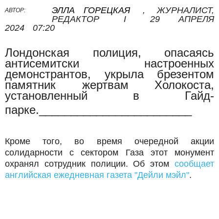
ЭЛЛА ГОРЕЦКАЯ
,
ЖУРНАЛИСТ,
АВТОР:
РЕДАКТОР
I
29 АПРЕЛЯ
2024
07:20
Лондонская полиция, опасаясь
антисемитски настроенных
демонстрантов, укрыла брезентом
памятник жертвам Холокоста,
установленный в Гайд-
п
арке.
________________________
Кро
ме того, во время очередной акции
солидарности с сектором Газа этот монумент
охранял сотрудник полиции. Об эт
ом
сообщает
английская ежедневная газета "Дейли мэйл"
.