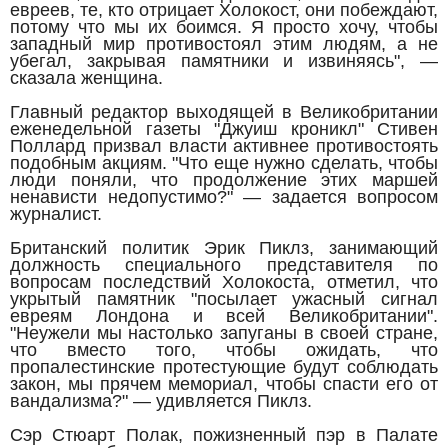
евреев, те, кто отрицает Холокост, они побеждают,
потому что мы их боимся. Я просто хочу, чтобы
западный мир противостоял этим людям, а не
убегал, закрывая памятники и извиняясь", —
сказала женщина.
Главный редактор выходящей в Великобритании
еженедельной газеты "Джуиш кроникл" Стивен
Поллард призвал власти активнее противостоять
подобным акциям. "Что еще нужно сделать, чтобы
люди поняли, что продолжение этих маршей
ненависти недопустимо?" — задается вопросом
журналист.
Британский политик Эрик Пиклз, занимающий
должность специального представителя по
вопросам последствий Холокоста, отметил, что
укрытый памятник "посылает ужасный сигнал
евреям Лондона и всей Великобритании".
"Неужели мы настолько запуганы в своей стране,
что вместо того, чтобы ожидать, что
пропалестинские протестующие будут соблюдать
закон, мы прячем мемориал, чтобы спасти его от
вандализма?" — удивляется Пиклз.
Сэр Стюарт Полак, пожизненный пэр в Палате