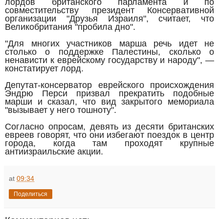
лордов британского парламента и по
совместительству президент Консервативной
организации "Друзья Израиля", считает, что
Великобритания "пробила дно".
"Для многих участников марша речь идет не
столько о поддержке Палестины, сколько о
ненависти к еврейскому государству и народу", —
констатирует лорд.
Депутат-консерватор еврейского происхождения
Эндрю Перси призвал прекратить подобные
марши и сказал, что вид закрытого мемориала
"вызывает у него тошноту".
Согласно опросам, девять из десяти британских
евреев говорят, что они избегают поездок в центр
города, когда там проходят крупные
антиизраильские акции.
at
09:34
Поделиться