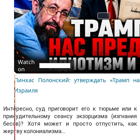
P
l
a
y
V
i
d
Watch
e
on
o
Пинхас Полонский: утверждать «Трамп на
Израиля
Интересно, суд приговорит его к тюрьме или к
принудительному сеансу экзорцизма (изгнания
бесов)? Хотя может и просто отпустить, как
жертву колониализма…