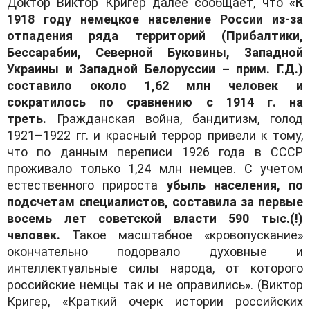
Доктор Виктор Кригер далее сообщает, что
«
К
1918 году немецкое население России из-за
отпадения ряда территорий (Прибалтики,
Бессарабии, Северной Буковины, Западной
Украины и Западной Белоруссии – прим. Г.Д.)
составило около 1,62 млн человек
и
сократилось по сравнению с 1914 г. на
треть.
Гражданская война, бандитизм, голод
1921–1922 гг. и красный террор привели к тому,
что по данным переписи 1926 года в СССР
проживало только 1,24 млн немцев. С учетом
естественного прироста
убыль населения, по
подсчетам специалистов, составила за первые
восемь лет советской власти 590 тыс
.(!)
человек.
Такое масштабное «кровопускание»
окончательно подорвало духовные и
интеллектуальные силы народа, от которого
российские немцы так и не оправились». (Виктор
Кригер, «Краткий очерк истории российских