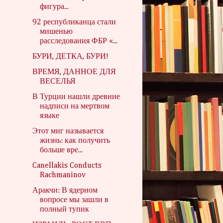
фигура...
92 республиканца стали
мишенью
расследования ФБР «...
БУРИ, ДЕТКА, БУРИ!
ВРЕМЯ, ДАННОЕ ДЛЯ
ВЕСЕЛЬЯ
В Турции нашли древние
надписи на мертвом
языке
Этот миг называется
жизнь: как получить
больше вре...
Canellakis Conducts
Rachmaninov
Аракчи: В ядерном
вопросе мы зашли в
полный тупик