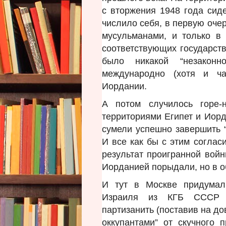
с вторжения 1948 года сид
числило себя, в первую оче
мусульманами, и только в
соответствующих государств
было никакой “незакон
международно (хотя и ча
Иордании.
А потом случилось горе-н
территориями Египет и Иорд
сумели успешно завершить “
И все как бы с этим соглас
результат проигранной войн
Иорданией порыдали, но в об
И тут в Москве придумал
Израиля из КГБ СССР п
партизанить (поставив на до
оккупантами” от скучного 