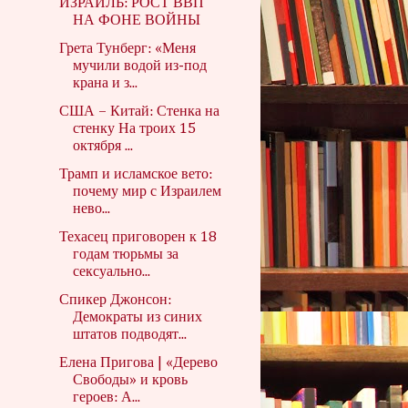
ИЗРАИЛЬ: РОСТ ВВП
НА ФОНЕ ВОЙНЫ
Грета Тунберг: «Меня
мучили водой из-под
крана и з...
США – Китай: Стенка на
стенку На троих 15
октября ...
Трамп и исламское вето:
почему мир с Израилем
нево...
Техасец приговорен к 18
годам тюрьмы за
сексуально...
Спикер Джонсон:
Демократы из синих
штатов подводят...
Елена Пригова | «Дерево
Свободы» и кровь
героев: А...