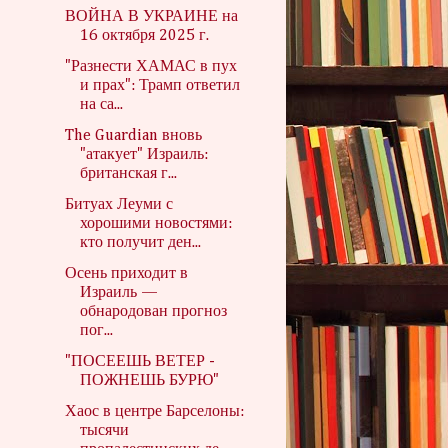
ВОЙНА В УКРАИНЕ на
16 октября 2025 г.
"Разнести ХАМАС в пух
и прах": Трамп ответил
на са...
The Guardian вновь
"атакует" Израиль:
британская г...
Битуах Леуми с
хорошими новостями:
кто получит ден...
Осень приходит в
Израиль —
обнародован прогноз
пог...
"ПОСЕЕШЬ ВЕТЕР -
ПОЖНЕШЬ БУРЮ"
Хаос в центре Барселоны:
тысячи