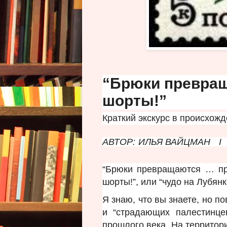
“Брюки превращ
шорты!”
Краткий экскурс в происхожд
АВТОР:
ИЛЬЯ ВАЙЦМАН
I
“Брюки превращаются … п
шорты!”, или “чудо на Лубянк
Я знаю, что вы знаете, но п
и “страдающих палестинце
прошлого века. На территор