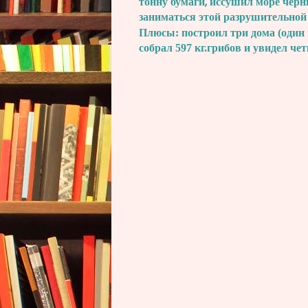
тонну бумаги, иссушил море черн
заниматься этой разрушительной
Плюсы: построил три дома (один 
собрал 597 кг.грибов и увидел че