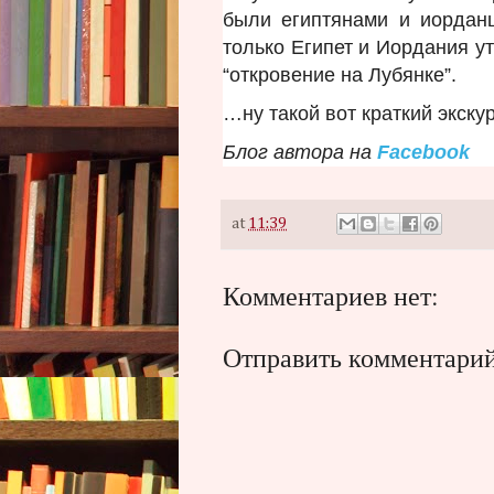
были египтянами и иорданц
только Египет и Иордания ут
“откровение на Лубянке”.
…ну такой вот краткий экску
Блог автора на
Facebook
at
11:39
Комментариев нет:
Отправить комментари