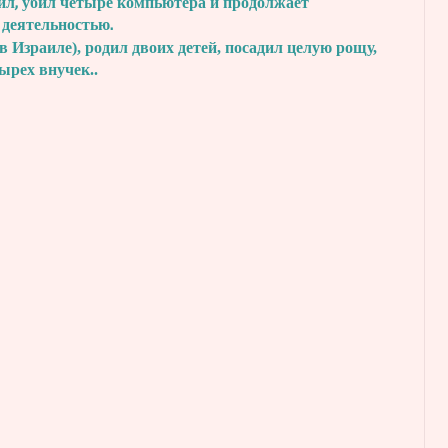
ил, убил четыре
компьютера и продолжает
 деятельностью.
в Израиле), родил двоих детей, посадил
целую рощу,
тырех внучек..