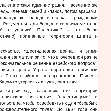
ела египетская администрация. Население же
редь, членами семей и кланов, потом арабами-
 последнюю очередь и слегка - гражданами
. Разумеется, для борцов с сионизмом это не
ной оккупацией Палестины” - это были
стично) признанные территории Египта и
есчастье, “Шестидневная война”, и этими
ания заплатили за то, что в очередной раз не
окончательное решение еврейского вопроса”.
ились, в целом. Утрата территорий - логичный
ы. Больно, обидно, но справедливо. Египет с
щем-то утерлись - а куда деваться?
и хитрый ход: населению этих территорий
риказали называться “палестинцами” и
вольствие, чтобы освободить их для “борьбы с
производительного труда). До 1967 года они