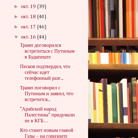
►
окт. 19
(39)
►
окт. 18
(40)
►
окт. 17
(46)
▼
окт. 16
(44)
Трамп договорился
встретиться с Путиным
в Будапеште
Песков подтвердил, что
сейчас идет
телефонный разг...
Трамп поговорил с
Путиным и заявил, что
встретится...
"Арабский народ
Палестины" придумали
не в КГБ…
Кто станет новым главой
Газы – на горизонте