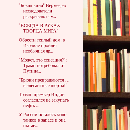
"Бокал вина" Вермеера:
исследователи
раскрывают см...
"ВСЕГДА В РУКАХ
ТВОРЦА МИРА"
Обрести теплый дом: в
Израиле пройдет
необычная яр...
"Может, это сенсация?":
Трамп потребовал от
Путина...
“Брюки превращаются …
в элегантные шорты!”
Трамп: премьер Индии
согласился не закупать
нефть ...
У России осталось мало
танков в запасе и она
пытае...