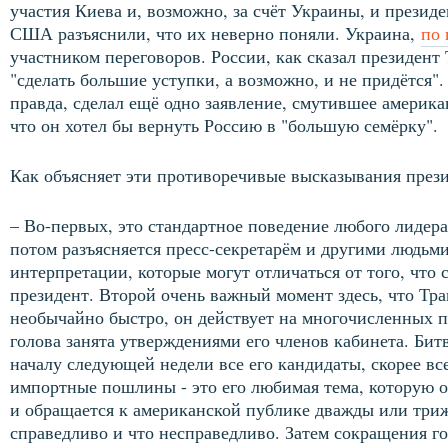
участия Киева и, возможно, за счёт Украины, и прези
США разъяснили, что их неверно поняли. Украина,
по 
участником переговоров. России, как сказал президент
"сделать большие уступки, а возможно, и не придётся".
правда, сделал ещё одно заявление, смутившее америк
что он хотел бы вернуть Россию в "большую семёрку".
Как объясняет эти противоречивые высказывания през
– Во-первых, это стандартное поведение любого лидера,
потом разъясняется пресс-секретарём и другими людьм
интерпретации, которые могут отличаться от того, что
президент. Второй очень важный момент здесь, что Тр
необычайно быстро, он действует на многочисленных п
голова занята утверждениями его членов кабинета. Битв
началу следующей недели все его кандидаты, скорее все
импортные пошлины - это его любимая тема, которую 
и обращается к американской публике дважды или триж
справедливо и что несправедливо. Затем сокращения г