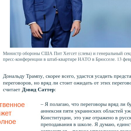
Министр обороны США Пит Хегсет (слева) и генеральный сек
пресс-конференции в штаб-квартире НАТО в Брюсселе. 13 февр
Дональду Трампу, скорее всего, удастся усадить предс
переговоров, но вряд ли стоит ожидать от этих перегов
Дэвид Саттер
считает
:
– Я полагаю, что переговоры вряд ли 
твенное
аннексия пяти украинских областей уж
ожет
Конституции, это уже отражено в русск
олное
преподавания в школе. Я думаю, единс
согласиться – полное упразднение гос