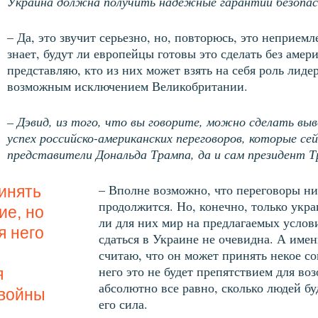
Украина должна получить надёжные гарантии безопасн
– Да, это звучит серьезно, но, повторюсь, это неприемл
знает, будут ли европейцы готовы это сделать без амер
представляю, кто из них может взять на себя роль лидер
возможным исключением Великобритании.
– Дэвид, из того, что вы говорите, можно сделать выв
успех российско-американских переговоров, которые с
представители Дональда Трампа, да и сам президент Т
– Вполне возможно, что переговоры ни
инять
продолжится. Но, конечно, только укр
ие, но
ли для них мир на предлагаемых услов
я него
сдаться в Украине не очевидна. А имен
считаю, что он может принять некое со
него это не будет препятствием для в
я
абсолютно все равно, сколько людей бу
 войны
его сила.