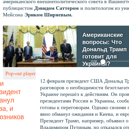
американского внешнеполитического совета в Вашингт
Дэвидом Саттером
публицистом
и политологом из ун
Эриком Ширяевым.
Мейсона
Американские
вопросы: Что
No media source currently availa
Дональд Трамп
готовит для
0:00
Украины?
by
Радио Свобода
Pop-out player
12 февраля президент США Дональд Т
и
разговоров о необходимости безотлага
зидент
Украине перешёл к действиям. Он про
анул
президентами России и Украины, сообщ
готовы к переговорам. Однако своими
а, и
явно обманул ожидания и Киева, и ев
юзников
Президент Трамп, например, объявил о
Владимиром Путиным, но отказался отв