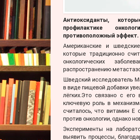
Антиоксиданты, кото
профилактике онколо
противоположный эффект.
Американские и шведские
которые традиционно счи
онкологических заболев
распространению метастазо
Шведский исследователь Ма
в виде пищевой добавки уве
лёгких.Это связано с его
ключевую роль в механизм
считалось, что витамин 
против онкологии, однако н
Эксперименты на лаборат
выявить процессы, благод