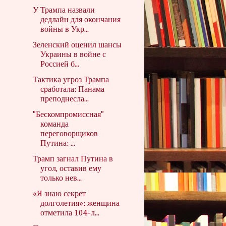
У Трампа назвали
дедлайн для окончания
войны в Укр...
Зеленский оценил шансы
Украины в войне с
Россией б...
Тактика угроз Трампа
сработала: Панама
преподнесла...
"Бескомпромиссная"
команда
переговорщиков
Путина: ...
Трамп загнал Путина в
угол, оставив ему
только нев...
«Я знаю секрет
долголетия»: женщина
отметила 104-л...