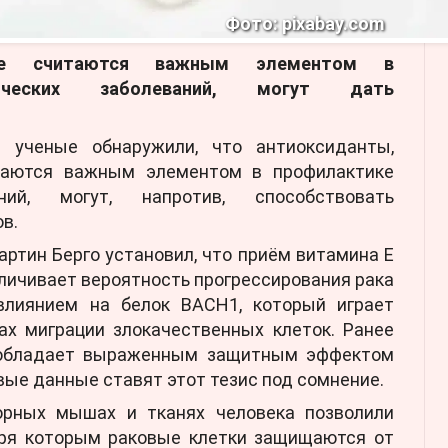
Фото: pixabay.com
рые считаются важным элементом в
гических заболеваний, могут дать
 ученые обнаружили, что антиоксиданты,
таются важным элементом в профилактике
аний, могут, напротив, способствовать
в.
ртин Берго установил, что приём витамина Е
личивает вероятность прогрессирования рака
 влиянием на белок BACH1, который играет
ах миграции злокачественных клеток. Ранее
Е обладает выраженным защитным эффектом
овые данные ставят этот тезис под сомнение.
орных мышах и тканях человека позволили
аря которым раковые клетки защищаются от