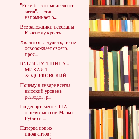
"Если бы это зависело от
меня": Трамп
напоминает о...
Все заложники переданы
Красному кресту
Хвалится за чужого, но не
освобождает своего:
прос...
ЮЛИЯ ЛАТЫНИНА -
МИХАИЛ
ХОДОРКОВСКИЙ
Почему в январе всегда
высокий уровень
разводов, р...
Госдепартамент США —
о целях миссии Марко
Рубио в ...
Пятерка новых
иноагентов: