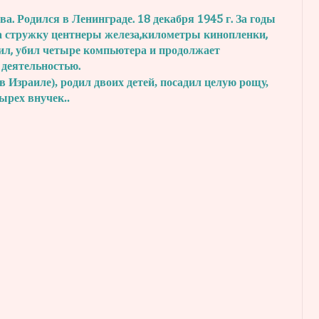
. Родился в Ленинграде. 18 декабря 1945 г.
За годы
а стружку центнеры железа,
километры кинопленки,
ил, убил четыре
компьютера и продолжает
 деятельностью.
в Израиле), родил двоих детей, посадил
целую рощу,
тырех внучек..