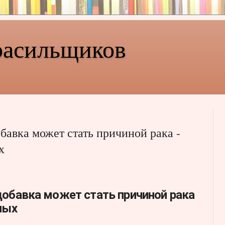
расильщиков
бавка может стать причиной рака -
х
обавка может стать причиной рака
ных