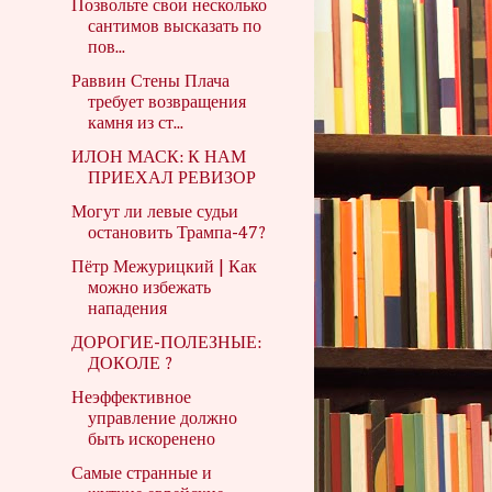
Позвольте свои несколько
сантимов высказать по
пов...
Раввин Стены Плача
требует возвращения
камня из ст...
ИЛОН МАСК: К НАМ
ПРИЕХАЛ РЕВИЗОР
Могут ли левые судьи
остановить Трампа-47?
Пётр Межурицкий | Как
можно избежать
нападения
ДОРОГИЕ-ПОЛЕЗНЫЕ:
ДОКОЛЕ ?
Неэффективное
управление должно
быть искоренено
Самые странные и