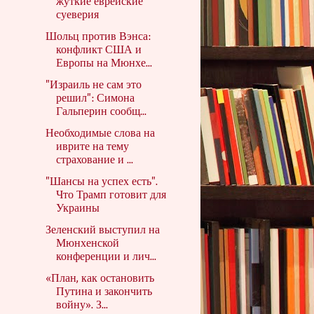
жуткие еврейские
суеверия
Шольц против Вэнса:
конфликт США и
Европы на Мюнхе...
"Израиль не сам это
решил": Симона
Гальперин сообщ...
Необходимые слова на
иврите на тему
страхование и ...
"Шансы на успех есть".
Что Трамп готовит для
Украины
Зеленский выступил на
Мюнхенской
конференции и лич...
«План, как остановить
Путина и закончить
войну». З...