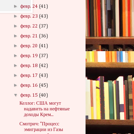
►
февр. 24
(41)
►
февр. 23
(43)
►
февр. 22
(37)
►
февр. 21
(36)
►
февр. 20
(41)
►
февр. 19
(37)
►
февр. 18
(42)
►
февр. 17
(43)
►
февр. 16
(45)
▼
февр. 15
(40)
Келлог: США могут
надавить на нефтяные
доходы Крем...
Смотрич: "Процесс
эмиграции из Газы