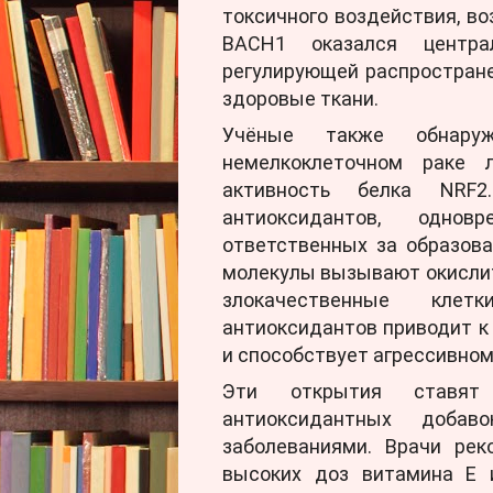
токсичного воздействия, во
BACH1 оказался центра
регулирующей распростране
здоровые ткани.
Учёные также обнаруж
немелкоклеточном раке л
активность белка NRF2
антиоксидантов, однов
ответственных за образов
молекулы вызывают окислит
злокачественные клет
антиоксидантов приводит к
и способствует агрессивном
Эти открытия ставят
антиоксидантных добав
заболеваниями. Врачи ре
высоких доз витамина Е 