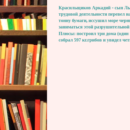
Красильщиков Аркадий - сын Льва
трудовой деятельности перевел н
тонну бумаги, иссушил море черн
заниматься этой разрушительной
Плюсы: построил три дома (один 
собрал 597 кг.грибов и увидел че