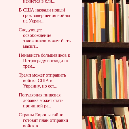
начнется в бли...
В США назвали новый
срок завершения войны
на Украи...
Следующее
освобождение
заложников может быть
масшт...
Ненависть большевиков к
Петрограду восходит к
трем...
Трамп может отправить
войска США в
Украину, но ест...
Популярная пищевая
добавка может стать
причиной ра...
Страны Европы тайно
готовят план отправки
войск в ...