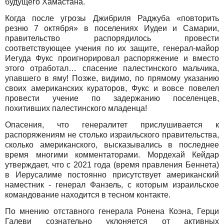
будущего Хамастана.
Когда после угрозы Джибриля Раджуба «повторить
резню 7 октября» в поселениях Иудеи и Самарии,
правительство распорядилось провести
соответствующее учения по их защите, генерал-майор
Иегуда Фукс проигнорировал распоряжение и вместо
этого отработал… спасение палестинского мальчика,
упавшего в яму! Позже, видимо, по прямому указанию
своих американских кураторов, Фукс и вовсе повелел
провести учение по задержанию поселенцев,
похитивших палестинского младенца!
Опасения, что генералитет прислушивается к
распоряжениям не столько израильского правительства,
сколько американского, высказывались в последнее
время многими комментаторами. Мордехай Кейдар
утверждает, что с 2021 года (время правления Беннета)
в Иерусалиме постоянно присутствует американский
наместник - генерал Фанзель, с которым израильское
командование находится в тесном контакте.
По мнению отставного генерала Ронена Коэна, Герци
Галеви сознательно уклоняется от активных