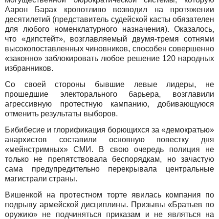
Аарон Барак кропотливо возводил на протяжении
десятилетий (представитель судейской касты обязателен
для любого номенклатурного назначения). Оказалось,
что «дипстейт», возглавляемый двумя-тремя сотнями
высокопоставленных чиновников, способен совершенно
«законно» заблокировать любое решение 120 народных
избранников.
Со своей стороны бывшие левые лидеры, не
прошедшие электорального барьера, возглавили
агрессивную протестную кампанию, добивающуюся
отменить результаты выборов.
Бибибесие и глорификация борющихся за «демократью»
анархистов составили основную повестку дня
«мейнстримных» СМИ. В свою очередь полиция не
только не препятствовала беспорядкам, но зачастую
сама предупредительно перекрывала центральные
магистрали страны.
Вишенкой на протестном торте явилась компания по
подрыву армейской дисциплины. Призывы «Братьев по
оружию» не подчиняться приказам и не являться на