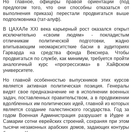
Но главное, офицеры правой ориентации (под
предлогом того, что они способны отказаться от
выполнения приказа) перестали продвигаться выше
подполковника (тат-алуф).
В ЦАХАЛе ХХI века карьерный рост оказался открыт
исключительно «своим людям» - покладистым
отличникам политической подготовки, жадно
впитывающим неомаркситсткие басни в аудиториях
Гарварда на средства фонда Векснера. Чтобы
продвигаться по службе, как минимум, требуется пройти
аналогичный курс «прогрессизма» в Хайфском
университете.
Но главной особенностью выпускников этих курсов
является активная политическая позиция. Генералы
видят свое предназначение не в исполнении военных
задач, поставленных правительством, а в продвижении
вдолбленных им политических идей, главной из которых
является создание палестинского государства. Год за
годом Военная Администрация разрушает в Иудее и
Самарии сотни еврейских строений, сохраняя при этом
тысячи незаконных арабских домов, задающих контуры