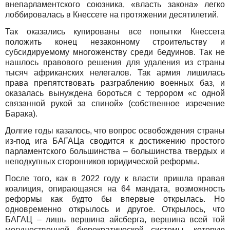
внепарламентского союзника, «власть закона» легко
лоббировалась в Кнессете на протяжении десятилетий.
Так оказались купированы все попытки Кнессета
положить конец незаконному строительству и
субсидируемому многоженству среди бедуинов. Так не
нашлось правового решения для удаления из страны
тысяч африканских нелегалов. Так армия лишилась
права препятствовать разграблению военных баз, и
оказалась вынуждена бороться с террором «с одной
связанной рукой за спиной» (собственное изречение
Барака).
Долгие годы казалось, что вопрос освобождения страны
из-под ига БАГАЦа сводится к достижению простого
парламентского большинства – большинства твердых и
неподкупных сторонников юридической реформы.
После того, как в 2022 году к власти пришла правая
коалиция, опирающаяся на 64 мандата, возможность
реформы как будто бы впервые открылась. Но
одновременно открылось и другое. Открылось, что
БАГАЦ – лишь вершина айсберга, вершина всей той
могущественной бюрократической системы, которую