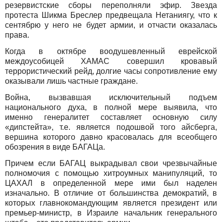
резервистские сборы переполняли эфир. Звезда
протеста Шикма Бреслер предвещала Нетаниягу, что к
сентябрю у него не будет армии, и отчасти оказалась
права.
Когда в октябре воодушевленный еврейской
междоусобицей ХАМАС совершил кровавый
террористический рейд, долгие часы сопротивление ему
оказывали лишь частные граждане.
Война, вызвавшая исключительный подъем
национального духа, в полной мере выявила, что
именно генералитет составляет основную силу
«дипстейта», т.е. является подошвой того айсберга,
вершина которого давно красовалась для всеобщего
обозрения в виде БАГАЦа.
Причем если БАГАЦ выкрадывал свои чрезвычайные
полномочия с помощью хитроумных манипуляций, то
ЦАХАЛ в определенной мере ими был наделен
изначально. В отличие от большинства демократий, в
которых главнокомандующим является президент или
премьер-министр, в Израиле начальник генерального