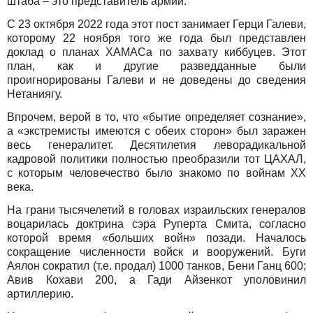
штаба – это представитель армии.
С 23 октября 2022 года этот пост занимает Герци Галеви,
которому 22 ноября того же года был представлен
доклад о планах ХАМАСа по захвату киббуцев. Этот
план, как и другие разведданные были
проигнорированы Галеви и не доведены до сведения
Нетаниягу.
Впрочем, верой в то, что «бытие определяет сознание»,
а «экстремисты имеются с обеих сторон» был заражен
весь генералитет. Десятилетия леворадикальной
кадровой политики полностью преобразили тот ЦАХАЛ,
с которым человечество было знакомо по войнам ХХ
века.
На грани тысячелетий в головах израильских генералов
воцарилась доктрина сэра Руперта Смита, согласно
которой время «больших войн» позади. Началось
сокращение численности войск и вооружений. Буги
Аялон сократил (т.е. продал) 1000 танков, Бени Ганц 600;
Авив Кохави 200, а Гади Айзенкот уполовинил
артиллерию.