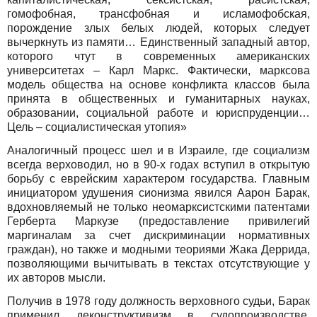
гомофобная, трансфобная и исламофобская,
порождение злых белых людей, которых следует
вычеркнуть из памяти… Единственный западный автор,
которого чтут в современных американских
университетах – Карл Маркс. Фактически, марксова
модель общества на основе конфликта классов была
принята в общественных и гуманитарных науках,
образовании, социальной работе и юриспруденции…
Цель – социалистическая утопия»
Аналогичный процесс шел и в Израиле, где социализм
всегда верховодил, но в 90-х годах вступил в открытую
борьбу с еврейским характером государства. Главным
инициатором удушения сионизма явился Аарон Барак,
вдохновляемый не только неомарксистскими патентами
Герберта Маркузе (предоставление привилегий
маргиналам за счет дискриминации нормативных
граждан), но также и модными теориями Жака Деррида,
позволяющими вычитывать в текстах отсутствующие у
их авторов мысли.
Получив в 1978 году должность верховного судьи, Барак
применил деконструктивизм в судопроизводстве,