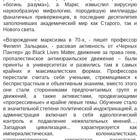
«богинь разума»), а Маркс измыслил вирусную
наукообразную мифологию, породившую миллиарды
фанатичных приверженцев, в последние десятилетия
заполонивших академический мир как Старого, так и
Нового света.
«Возрождение марксизма в 70-х, - пишет профессор
Филипп Зальцман, - расовая активность от «Черных
Пантер» до Black Lives Matter, движение за права геев,
пропалестинское антиизраильское движение – были
приняты в университетах и развились там в самых
крайних и максималистских формах. Профессора
перестали считать себя учеными, стремящимися к
беспристрастным и объективным знаниям, вместо этого
они стали сторонниками предпочитаемых групп и
движений, а также активистами, продвигающими
«прогрессивные» и крайне левые темы. Обучение стало
в значительной степени политической индоктринацией, а
администрация включает в себя идеологический
контроль и подавление нежелательных мнений….
Западная цивилизация... характеризуется как
империалистическая, колониалистская,
капиталистическая, сексистская, расистская,