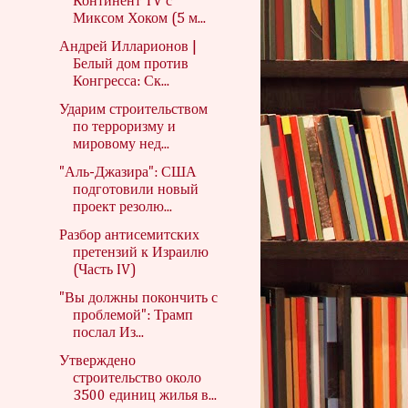
Континент TV с
Миксом Хоком (5 м...
Андрей Илларионов |
Белый дом против
Конгресса: Ск...
Ударим строительством
по терроризму и
мировому нед...
"Аль-Джазира": США
подготовили новый
проект резолю...
Разбор антисемитских
претензий к Израилю
(Часть IV)
"Вы должны покончить с
проблемой": Трамп
послал Из...
Утверждено
строительство около
3500 единиц жилья в...