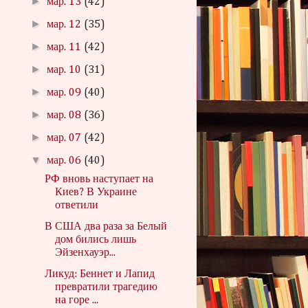
►
мар. 13
(42)
►
мар. 12
(35)
►
мар. 11
(42)
►
мар. 10
(31)
►
мар. 09
(40)
►
мар. 08
(36)
►
мар. 07
(42)
▼
мар. 06
(40)
РФ вновь наступает на
Киев? В Украине
ответили
В США два раза за Белый
дом бились лишь
Эйзенхауэр...
Ликуд: Беннет и Лапид
превратили трагедию
на горе ...