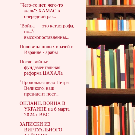
"Чего-то нет, чего-то
жаль": ХАМАС в
очередной раз...
"Война — это катастрофа,
но...":
высокопоставленны...
Половина новых врачей в
Израиле - арабы
После войны:
фундаментальная
реформа ЦАХАЛа
"Продолжая дело Петра
Великого, наш
президент пост...
ОНЛАЙН. ВОЙНА В
УКРАИНЕ на 6 марта
2024 г.ВВС
ЗАПИСКИ ИЗ
ВИРТУАЛЬНОГО