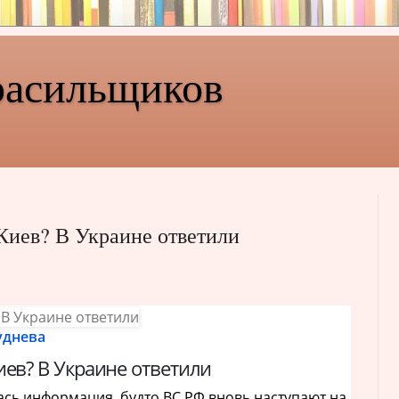
расильщиков
 Киев? В Украине ответили
уднева
иев? В Украине ответили
ась информация, будто ВС РФ вновь наступают на