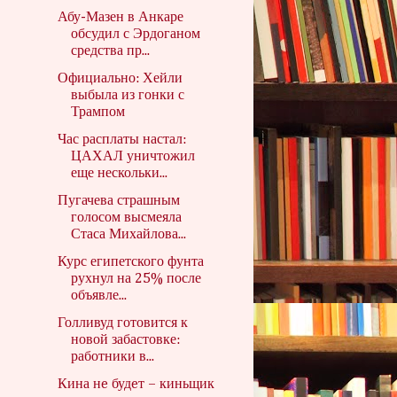
Абу-Мазен в Анкаре
обсудил с Эрдоганом
средства пр...
Официально: Хейли
выбыла из гонки с
Трампом
Час расплаты настал:
ЦАХАЛ уничтожил
еще нескольки...
Пугачева страшным
голосом высмеяла
Стаса Михайлова...
Курс египетского фунта
рухнул на 25% после
объявле...
Голливуд готовится к
новой забастовке:
работники в...
Кина нe будeт – киньщик