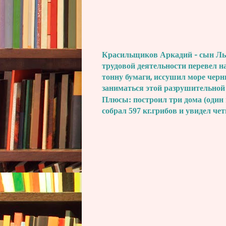
Красильщиков Аркадий - сын Льва
трудовой деятельности перевел н
тонну бумаги, иссушил море черн
заниматься этой разрушительной
Плюсы: построил три дома (один 
собрал 597 кг.грибов и увидел че