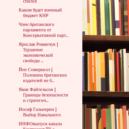
спился
Каким будет военный
бюджет КНР
Член британского
парламента от
Консервативной парт...
Ярослав Романчук |
Удушение
экономической
свободы ...
Йен Сомервилл |
Половина британских
издателей не б...
Яков Файтельсон |
Границы безопасности
и стратегич...
Иосиф Гальперин |
Выбор Навального
ИНФОвыпуск канала