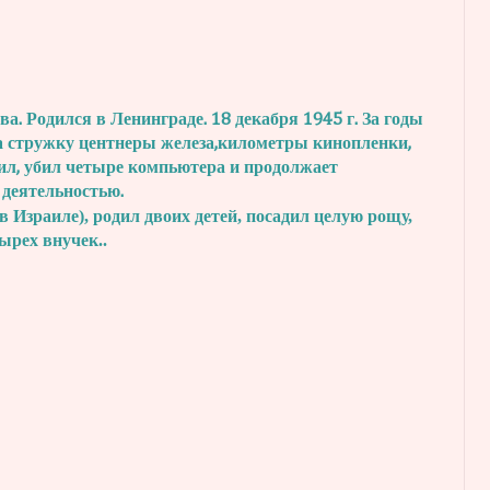
. Родился в Ленинграде. 18 декабря 1945 г.
За годы
а стружку центнеры железа,
километры кинопленки,
ил, убил четыре
компьютера и продолжает
 деятельностью.
в Израиле), родил двоих детей, посадил
целую рощу,
тырех внучек..