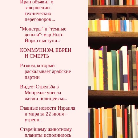
Иран объявил о
завершении
технических
переговоров ...
"Монстры" и "темные
деньги": мэр Нью-
Йорка выступи...
КОММУНИЗМ, ЕВРЕИ
И СМЕРТЬ
Разлом, который
раскалывает арабские
партии
Видео: Стрельба в
Монреале унесла
жизни полицейско...
Главные новости Израиля
и мира за 22 июня –
утренн...
Старейшему животному
планеты исполнилось