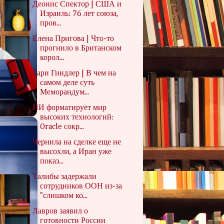
Деонис Спектор | США и
Израиль: 76 лет союза,
пров...
Елена Пригова | Что-то
прогнило в Британском
корол...
Гари Гиндлер | В чем на
самом деле суть
Меморандум...
ИИ форматирует мир
высоких технологий:
Oracle сокр...
Чернила на сделке еще не
высохли, а Иран уже
показ...
Талибы задержали
сотрудников ООН из-за
"слишком ко...
Лавров заявил о
готовности России