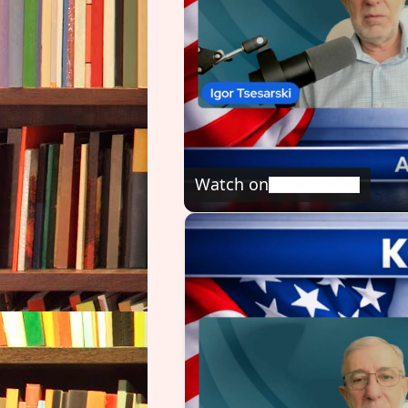
Watch on
Борис Абрамович: Трамп пр
Кстати, о терминах. Тво
Башдемира и Метина Учар
особенность словаря – «дек
на понятия, отражающие тур
Вот, например, термин
ПО