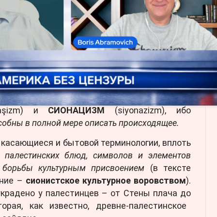
 идентичности. В статье отмечается, что
ауке и медиа термин «
поселенчество
» или
ство
» (sömürgeci yerleşimcilik) считается
ающим сути
. Поэтому в словаре используется
ватчиков / узурпаторов
» (gaspçı yerleşimcilik),
но.
витка конфликта» в секторе Газы, авторы
в академическом поле новые понятия, такие
ofaşizm) и
СИОНАЦИЗМ
(siyonazizm), ибо
собны в полной мере описать происходящее.
 касающиеся и бытовой терминологии, вплоть
 палестинских блюд, символов и элементов
 борьбы культурным присвоением
(в тексте
ание –
сионистское культурное воровством
).
украдено у палестинцев – от Стены плача до
торая, как известно, древне-палестинское