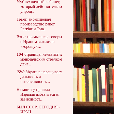
MyGov: личный кабинет,
который действительно
упрощ...
Трамп анонсировал
производство ракет
Patriot и Tom...
Вэнс: прямые переговоры
с Ираном заложили
«хорошую...
104 страницы ненависти:
монреальским стрелком
двиг...
ISW: Украина наращивает
дальность и
интенсивность ...
Нетаниягу призвал
Израиль избавиться от
зависимост...
БЫЛ СССР, СЕГОДНЯ -
ИРАН