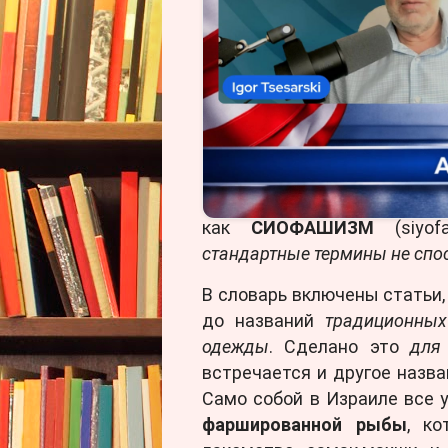
отношение к палестинской
применяемый в западной н
«
колониальное поселенче
слишком мягким и не отраж
понятие «
поселенчество зах
чтобы всем все стало понят
Для передачи «нынешнего 
предлагают использовать 
как
СИОФАШИЗМ
(siy
стандартные термины не спо
В словарь включены статьи,
до названий
традиционных
одежды
. Сделано это
для
встречается и другое назв
Само собой в Израиле все 
фаршированной рыбы
, ко