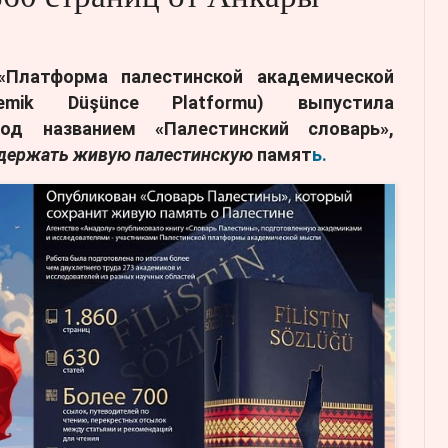
«Платформа палестинской академической
demik Düşünce Platformu) выпустила
од названием «Палестинский словарь»,
ддержать живую палестинскую
памят
ь.