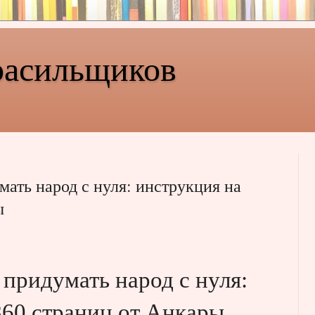
расильщиков
мать народ с нуля: инструкция на
ы
 придумать народ с нуля:
860 страниц от Анкары