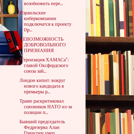
возобновить пере...
Израильские
киберкомпании
подключатся к проекту
Op...
НЕВОЗМОЖНОСТЬ
ДОБРОВОЛЬНОГО
ПРИЗНАНИЯ
"Героизация ХАМАСа":
главой Оксфордского
союза зай...
Лондон кипит: вокруг
нового кандидата в
премьеры р...
Трамп раскритиковал
союзников НАТО из-за
позиции п...
Бывший председатель
Федрезерва Алан
Гринспен умер ...