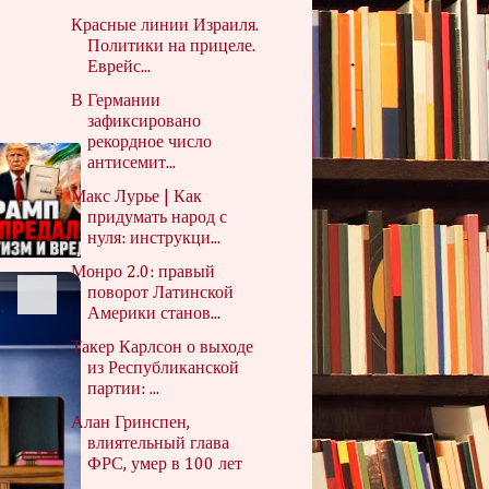
Красные линии Израиля.
Политики на прицеле.
Еврейс...
В Германии
зафиксировано
рекордное число
антисемит...
Макс Лурье | Как
придумать народ с
нуля: инструкци...
Монро 2.0: правый
x
поворот Латинской
ре от ума» по-израильски
Америки станов...
Такер Карлсон о выходе
из Республиканской
партии: ...
Алан Гринспен,
влиятельный глава
ФРС, умер в 100 лет