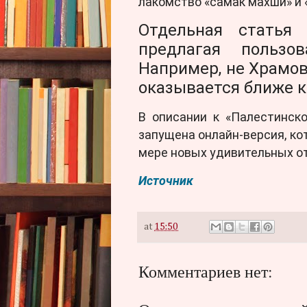
лакомство «самак махши» и 
Отдельная статья 
предлагая пользо
Например, не Храмов
оказывается ближе к
В описании к «Палестинск
запущена онлайн-версия, ко
мере новых удивительных от
Источник
at
15:50
Комментариев нет: