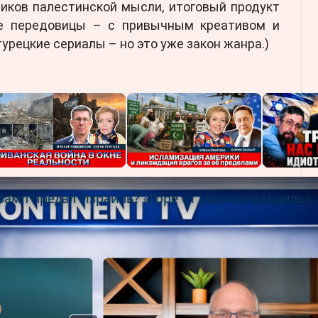
иков палестинской мысли, итоговый продукт
ые передовицы – с привычным креативом и
урецкие сериалы – но это уже закон жанра.)
Борис Абрамович: Трамп предал Израиль? «Го