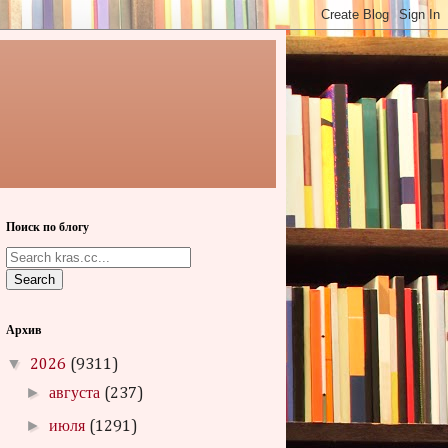
Поиск по блогу
Search
Архив
▼
2026
(9311)
►
августа
(237)
►
июля
(1291)