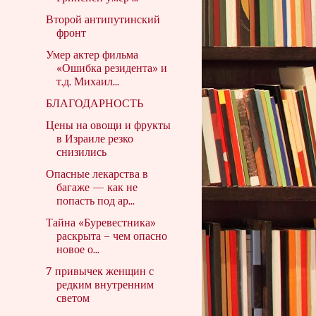
Второй антипутинский
фронт
Умер актер фильма
«Ошибка резидента» и
т.д. Михаил...
БЛАГОДАРНОСТЬ
Цены на овощи и фрукты
в Израиле резко
снизились
Опасные лекарства в
багаже — как не
попасть под ар...
Тайна «Буревестника»
раскрыта – чем опасно
новое о...
7 привычек женщин с
редким внутренним
светом