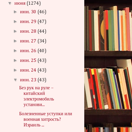
▼
июня
(1274)
►
июн. 30
(46)
►
июн. 29
(47)
►
июн. 28
(44)
►
июн. 27
(34)
►
июн. 26
(40)
►
июн. 25
(43)
►
июн. 24
(43)
▼
июн. 23
(43)
Без рук на руле –
китайский
электромобиль
установи...
Болезненные уступки или
военная хитрость?
Израиль ...