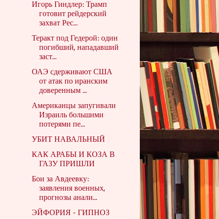
Игорь Гиндлер: Трамп
готовит рейдерский
захват Рес...
Теракт под Гедерой: один
погибший, нападавший
заст...
ОАЭ сдерживают США
от атак по иранским
доверенным ...
Американцы запугивали
Израиль большими
потерями пе...
УБИТ НАВАЛЬНЫЙ
КАК АРАБЫ И КОЗА В
ГАЗУ ПРИШЛИ
Бои за Авдеевку:
заявления военных,
прогнозы анали...
ЭЙФОРИЯ - ГИПНОЗ