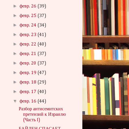
►
февр. 26
(39)
►
февр. 25
(37)
►
февр. 24
(34)
►
февр. 23
(41)
►
февр. 22
(40)
►
февр. 21
(37)
►
февр. 20
(37)
►
февр. 19
(47)
►
февр. 18
(29)
►
февр. 17
(40)
▼
февр. 16
(44)
Разбор антисемитских
претензий к Израилю
(Часть I)