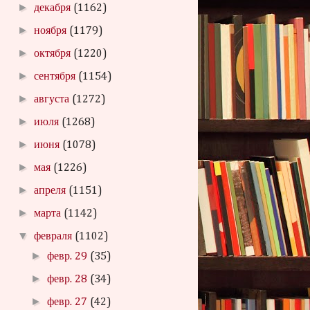
►
декабря
(1162)
►
ноября
(1179)
►
октября
(1220)
►
сентября
(1154)
►
августа
(1272)
►
июля
(1268)
►
июня
(1078)
►
мая
(1226)
►
апреля
(1151)
►
марта
(1142)
▼
февраля
(1102)
►
февр. 29
(35)
►
февр. 28
(34)
►
февр. 27
(42)