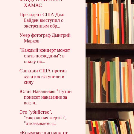
БАЙДЕН СПАСАЕТ
ХАМАС
Президент США Джо
Байден выступил с
экстренным обр...
Умер фотограф Дмитрий
Марков
"Каждый концерт может
стать последним": в
опалу по...
Санкции США против
хуситов вступили в
силу
Юлия Навальная: "Путин
понесет наказание за
все, ч...
Это "убийство",
"сакральная жертва",
"отказываемся...
«Крымское письмо», от