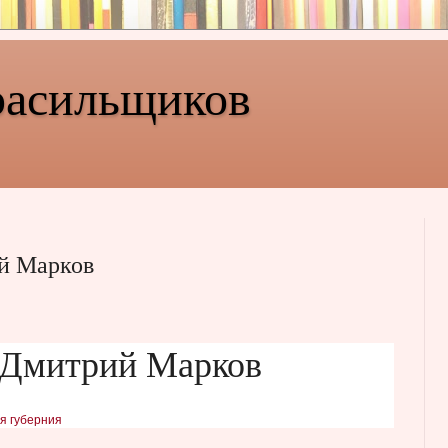
расильщиков
й Марков
 Дмитрий Марков
я губерния