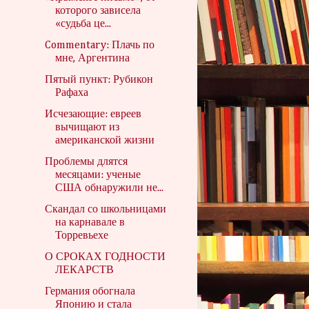
которого зависела
«судьба це...
Commentary: Плачь по
мне, Аргентина
Пятый пункт: Рубикон
Рафаха
Исчезающие: евреев
вычищают из
американской жизни
Проблемы длятся
месяцами: ученые
США обнаружили не...
Скандал со школьницами
на карнавале в
Торревьехе
О СРОКАХ ГОДНОСТИ
ЛЕКАРСТВ
Германия обогнала
Японию и стала