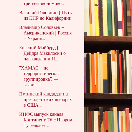
третьей экономико...
Василий Головнин | Путь
из КНР до Калифорнии
Владимир Соловьев –
Американский | Россия
– Украин...
Евгений Майбурд |
Дейдра Макклоски о
награждении Н...
“ХАМАС – не
террористическая
группировка”, —
заяви...
Путинский кандидат на
президентских выборах
в США ...
ИНФОвыпуск канала
Континент TV с Игорем
Туфельдом ...