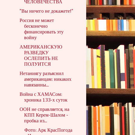
ЧЕЛОВЕЧЕСТВА
"Вы ничего не докажете!"
Россия не может
бесконечно
финансировать эту
войну
АМЕРИКАНСКУЮ
РАЗВЕДКУ
ОСЛЕПИТЬ НЕ
ПОЛУИТСЯ
Нетаниягу разъяснил
американцам: никаких
навязанны...
Война с ХАМАСом:
хроника 133-х суток
ООН не справляется, на
КПП Керем-Шалом -
пробка из...
Фото: Арк КрасПогода