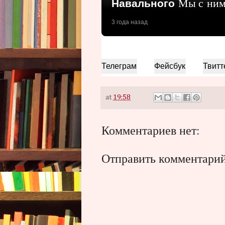
Мы с ним 
Навального
3 года назад
Телеграм
Фейсбук
Твитт
at
19:58
Комментариев нет:
Отправить комментари