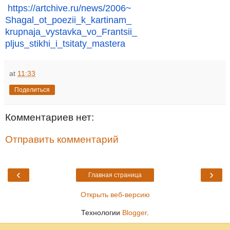
https://artchive.ru/news/2006~
Shagal_ot_poezii_k_kartinam_
krupnaja_vystavka_vo_Frantsii_
pljus_stikhi_i_tsitaty_mastera
at
11:33
Поделиться
Комментариев нет:
Отправить комментарий
‹
›
Главная страница
Открыть веб-версию
Технологии
Blogger
.