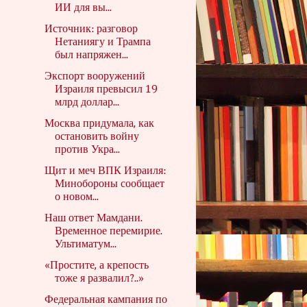
ИИ для вы...
Источник: разговор
Нетаниягу и Трампа
был напряжен...
Экспорт вооружений
Израиля превысил 19
млрд доллар...
Москва придумала, как
остановить войну
против Укра...
Щит и меч ВПК Израиля:
Минобороны сообщает
о новом...
Наш ответ Мамдани.
Временное перемирие.
Ультиматум...
«Простите, а крепость
тоже я развалил?..»
Федеральная кампания по