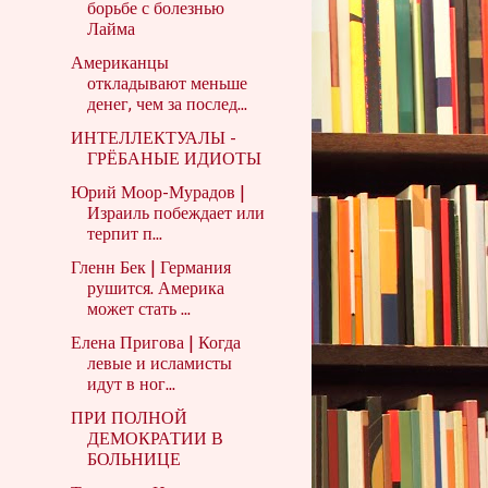
борьбе с болезнью
Лайма
Американцы
откладывают меньше
денег, чем за послед...
ИНТЕЛЛЕКТУАЛЫ -
ГРЁБАНЫЕ ИДИОТЫ
Юрий Моор-Мурадов |
Израиль побеждает или
терпит п...
Гленн Бек | Германия
рушится. Америка
может стать ...
Елена Пригова | Когда
левые и исламисты
идут в ног...
ПРИ ПОЛНОЙ
ДЕМОКРАТИИ В
БОЛЬНИЦЕ