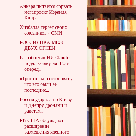
Анкара пытается сорвать
мегапроект Израиля,
Кипра ...
Хизбалла теряет своих
союзников - СМИ
РОССИЯНКА МЕЖ
ДВУХ ОГНЕЙ
Разработчик ИИ Claude
подал заявку на IPO и
оперед...
«Трогательно осознавать,
что это были ее
последние...
Россия ударила по Киеву
и Днепру дронами и
ракетам...
FT: США обсуждают
расширение
размещения ядерного