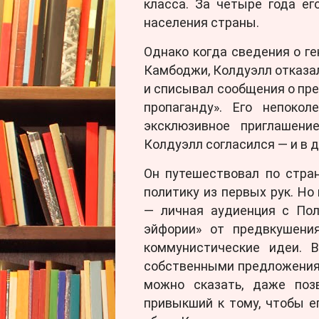
класса. За четыре года ег
населения страны.
Однако когда сведения о ге
Камбоджи, Колдуэлл отказал
и списывал сообщения о пр
пропаганду». Его непоко
эксклюзивное приглашени
Колдуэлл согласился — и в д
Он путешествовал по стран
политику из первых рук. Но
— личная аудиенция с Пол
эйфории» от предвкушени
коммунистические идеи. 
собственными предложениям
можно сказать, даже поз
привыкший к тому, чтобы е