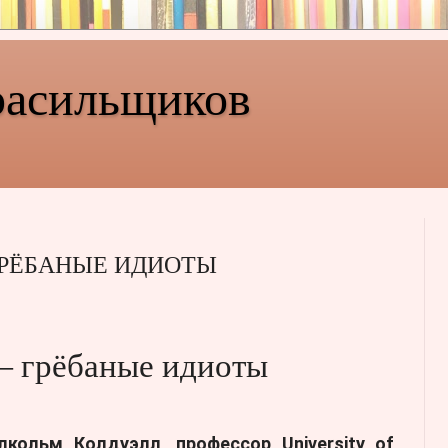
расильщиков
ГРЁБАНЫЕ ИДИОТЫ
— грёбаные идиоты
кольм Колдуэлл, профессор University of