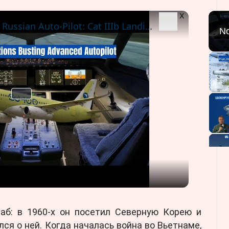
x
SJ-100 Gets Advanced Russian Auto-Pilot: Cat IIIb Landings & More
No
P
l
a
y
V
i
d
e
o
б: в 1960-х он посетил Северную Корею и
ся о ней. Когда началась война во Вьетнаме,