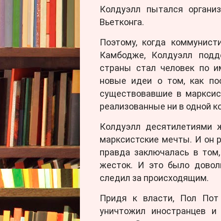
Колдуэлл пытался органи
Вьетконга.
Поэтому, когда коммунист
Камбодже, Колдуэлл подд
страны стал человек по и
новые идеи о том, как по
существовавшие в марксис
реализованные ни в одной к
Колдуэлл десятилетиями ж
марксистские мечты. И он р
правда заключалась в том,
жесток. И это было довол
следил за происходящим.
Придя к власти, Пол Пот
уничтожил иностранцев и