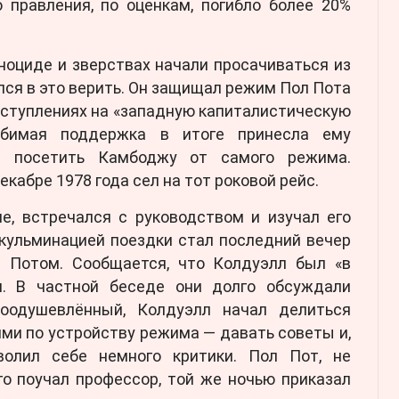
о правления, по оценкам, погибло более 20%
ноциде и зверствах начали просачиваться из
ся в это верить. Он защищал режим Пол Пота
еступлениях на «западную капиталистическую
лебимая поддержка в итоге принесла ему
е посетить Камбоджу от самого режима.
екабре 1978 года сел на тот роковой рейс.
е, встречался с руководством и изучал его
 кульминацией поездки стал последний вечер
 Потом. Сообщается, что Колдуэлл был «в
я. В частной беседе они долго обсуждали
Воодушевлённый, Колдуэлл начал делиться
и по устройству режима — давать советы и,
волил себе немного критики. Пол Пот, не
го поучал профессор, той же ночью приказал