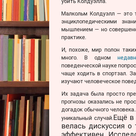
убить Колдуэлла.
Малкольм Колдуэлл — это т
энциклопедическими зна
мышлением — но совершенн
практике.
И, похоже, мир полон так
много. В одном
недав
поведенческой науке попрос
чаще ходить в спортзал. З
изучают человеческое пове
Их задача была просто пре
прогнозы оказались не пр
догадок обычного человека
Ещё в
уникальный случай.
велась дискуссия о 
эффективен. Исслед