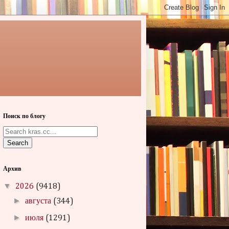
Поиск по блогу
Search
Архив
▼
2026
(9418)
►
августа
(344)
►
июля
(1291)