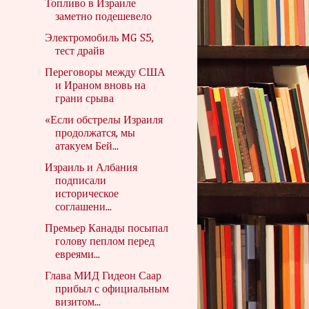
Топливо в Израиле
заметно подешевело
Электромобиль MG S5,
тест драйв
Переговоры между США
и Ираном вновь на
грани срыва
«Если обстрелы Израиля
продолжатся, мы
атакуем Бей...
Израиль и Албания
подписали
историческое
соглашени...
Премьер Канады посыпал
голову пеплом перед
евреями...
Глава МИД Гидеон Саар
прибыл с официальным
визитом...