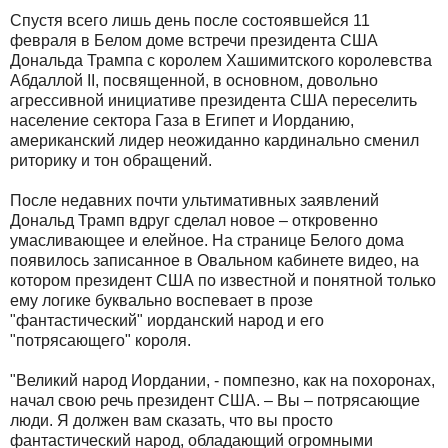
Спустя всего лишь день после состоявшейся 11
февраля в Белом доме встречи президента США
Дональда Трампа с королем Хашимитского королевства
Абдаллой II, посвященной, в основном, довольно
агрессивной инициативе президента США переселить
население сектора Газа в Египет и Иорданию,
американский лидер неожиданно кардинально сменил
риторику и тон обращений.
После недавних почти ультимативных заявлений
Дональд Трамп вдруг сделал новое – откровенно
умасливающее и елейное. На странице Белого дома
появилось записанное в Овальном кабинете видео, на
котором президент США по известной и понятной только
ему логике буквально воспевает в прозе
"фантастический" иорданский народ и его
"потрясающего" короля.
"Великий народ Иордании, - помпезно, как на похоронах,
начал свою речь президент США. – Вы – потрясающие
люди. Я должен вам сказать, что вы просто
фантастический народ, обладающий огромными