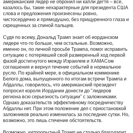
американский лидер не обронил ни капли дегтя – все,
казалось бы, такие нехарактерные для президента США
слова и предложения произнесены ровно,
чистосердечно и прямодушно, без прищуренного глаза и
скрещенных за спиной пальцев.
Судя по всему, Дональд Трамп знает об иорданском
лидере что-то больше, чем остальные. Возможно,
именно он, по личной просьбе Трампа, помог исправить
ситуацию с потерявшей свой размеренный ход первой
фазой достигнутого между Израилем и ХАМАСом
соглашения и вернул течение событий в нормальное
русло. По крайней мере, в официальном коммюнике
Белого дома, выпущенного по итогам встречи Трампа и
Абдаллы, говорилось, что американский президент
попросил короля Иордании донести до "лидеров
региона всю серьезность ситуации" с заложниками.
Однако доказательств эффективному посредничеству
Абдаллы нет. При этом положение дел с приостановкой
заложников реально изменилась за последние сутки. Но,
возможно, это лишь стечение обстоятельств.
Возможно, хитроопытный Трамп не столько благодарит