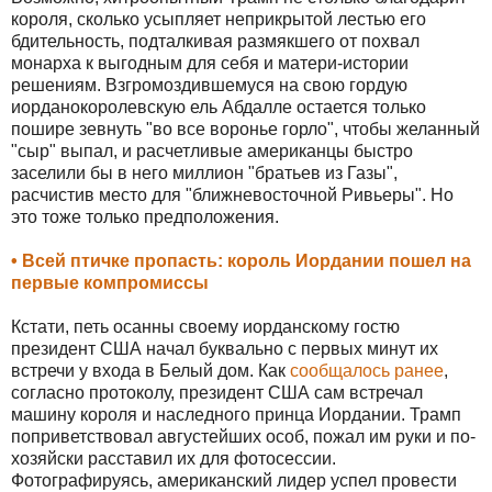
короля, сколько усыпляет неприкрытой лестью его
бдительность, подталкивая размякшего от похвал
монарха к выгодным для себя и матери-истории
решениям. Взгромоздившемуся на свою гордую
иорданокоролевскую ель Абдалле остается только
пошире зевнуть "во все воронье горло", чтобы желанный
"сыр" выпал, и расчетливые американцы быстро
заселили бы в него миллион "братьев из Газы",
расчистив место для "ближневосточной Ривьеры". Но
это тоже только предположения.
• Всей птичке пропасть: король Иордании пошел на
первые компромиссы
Кстати, петь осанны своему иорданскому гостю
президент США начал буквально с первых минут их
встречи у входа в Белый дом. Как
сообщалось ранее
,
согласно протоколу, президент США сам встречал
машину короля и наследного принца Иордании. Трамп
поприветствовал августейших особ, пожал им руки и по-
хозяйски расставил их для фотосессии.
Фотографируясь, американский лидер успел провести