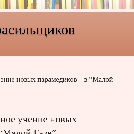
расильщиков
чение новых парамедиков – в “Малой
ьное учение новых
 “Малой Газе”