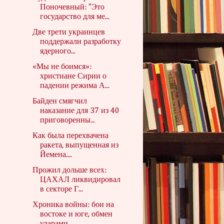
Поночевный: "Это
государство для ме...
Две трети украинцев
поддержали разработку
ядерного...
«Мы не боимся»:
христиане Сирии о
падении режима А...
Байден смягчил
наказание для 37 из 40
приговоренны...
Как была перехвачена
ракета, выпущенная из
Йемена....
Прожил дольше всех:
ЦАХАЛ ликвидировал
в секторе Г...
Хроника войны: бои на
востоке и юге, обмен