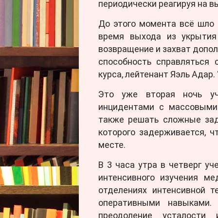
периодически реагируя на в
До этого момента всё шло п
время выхода из укрытия
возвращение и захват допол
способность справляться 
курса, лейтенант Яэль Адар.
Это уже вторая ночь уч
инцидентами с массовыми 
также решать сложные зад
которого задерживается, ч
месте.
В 3 часа утра в четверг уч
интенсивного изучения ме
отделениях интенсивной т
оперативными навыками.
преодоление усталости 