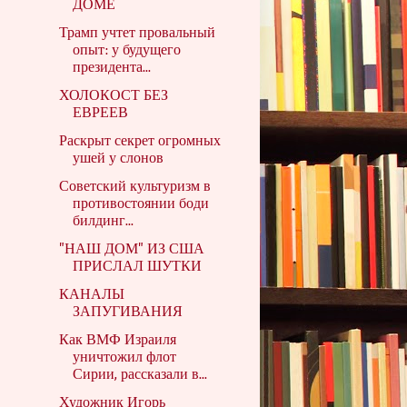
ДОМЕ
Трамп учтет провальный
опыт: у будущего
президента...
ХОЛОКОСТ БЕЗ
ЕВРЕЕВ
Раскрыт секрет огромных
ушей у слонов
Советский культуризм в
противостоянии боди
билдинг...
"НАШ ДОМ" ИЗ США
ПРИСЛАЛ ШУТКИ
КАНАЛЫ
ЗАПУГИВАНИЯ
Как ВМФ Израиля
уничтожил флот
Сирии, рассказали в...
Художник Игорь