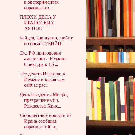
в экспериментах
израильских...
ПЛОХИ ДЕЛА У
ИРАНССКИХ
АЯТОЛЛ
Байден, как путин, любит
и спасает УБИЙЦ
Суд РФ приговорил
американца Юджина
Спектора к 15 ...
Что делать Израилю в
Йемене и какая там
сейчас рас...
День Рождения Митры,
превращенный в
Рождество Хрис...
Любопытные новости из
Ирана сообщил
израильский эк...