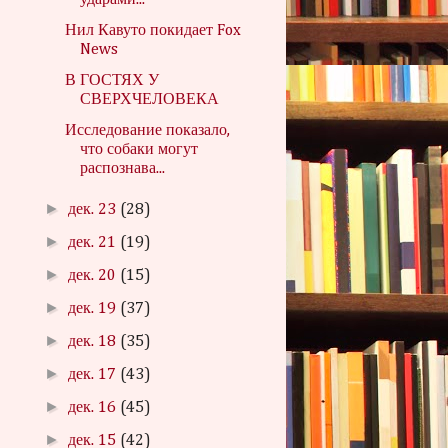
ударами...
Нил Кавуто покидает Fox
News
В ГОСТЯХ У
СВЕРХЧЕЛОВЕКА
Исследование показало,
что собаки могут
распознава...
►
дек. 23
(28)
►
дек. 21
(19)
►
дек. 20
(15)
►
дек. 19
(37)
►
дек. 18
(35)
►
дек. 17
(43)
►
дек. 16
(45)
►
дек. 15
(42)