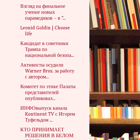
Взгляд на финальное
учение новых
парамедиков – в “...
Leonid Goldin | Choose
life
Кандидат в советники
Трампа по
национальной безопа...
Активисты осудили
Warner Bros. за работу
с автором...
Комитет по этике Палаты
представителей
опубликовал...
ИНФОвыпуск канала
Kontinent TV с Игорем
Туфельдом ...
КТО ПРИНИМАЕТ
РЕШЕНИЯ В БЕЛОМ