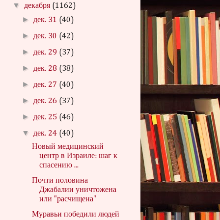
▼
декабря
(1162)
►
дек. 31
(40)
►
дек. 30
(42)
►
дек. 29
(37)
►
дек. 28
(38)
►
дек. 27
(40)
►
дек. 26
(37)
►
дек. 25
(46)
▼
дек. 24
(40)
Новый медицинский
центр в Израиле: шаг к
спасению ...
Почти половина
Джабалии уничтожена
или "расчищена"
Муравьи победили людей