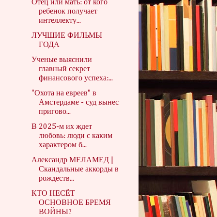
Отец или мать: от кого
ребенок получает
интеллекту...
ЛУЧШИЕ ФИЛЬМЫ
ГОДА
Ученые выяснили
главный секрет
финансового успеха:...
"Охота на евреев" в
Амстердаме - суд вынес
пригово...
В 2025-м их ждет
любовь: люди с каким
характером б...
Александр МЕЛАМЕД |
Скандальные аккорды в
рождеств...
КТО НЕСЁТ
ОСНОВНОЕ БРЕМЯ
ВОЙНЫ?