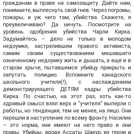
гражданам в праве на самозащиту. Дайте нам,
понимаете, выплеснуть свой гнев. Через погромы,
пожары, и уж чего там, убийства. Скажете, я
преувеличиваю? Да ничуть. Посмотрите на
уровень одобрения убийства Чарли Кирка.
Задумайтесь – дело не только в молодом
недоумке, застрелившем правого активиста,
самим своим существованием мешавшего
означенному недоумку жить и дышать, а ещё и в
старом хрыче, пытавшемся убийцу прикрыть и
запутать полицию. Вспомните канадского
школьного учителя(!), с наслаждением
демонстрирующего ДЕТЯМ кадры убийства
Кирка. По счастью, на этот раз, хоть как-то
здравый смысл взял верх и “учителя” выперли с
работы, но тенденция, тем не менее, на лицо. Они
перешли в наступление по всему фронту. Насилие
– это норма, они имеют на него право и они
правы. Убийцы, вроде Ассаты Шакур, их герои и