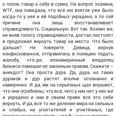
с полок товар к себе в сумку. На вопрос хозяина,
WTF
, она поведала, что всё ею взятое уже было
когда-то у неё и ей подобных украдено, а по сей
причине она лишь восстанавливает
справедливость. Социальную. Вот так. Хозяин же,
не вняв голосу справедливости, достал пистолет
и предложил вернуть товар на место. Что было
дальше? Не поверите. Девица, вернув
конфискованное, отправилась в полицию подать
жалобу, что-де, злонамеренный владелец
бизнеса помешал её законным правам. Скажете –
анекдот? Она проста дура. Да, дура, но таких
дураков и дур растят вполне осознанно и
намеренно. И да, им на серьёзных щах внушают,
что они ограблены, что всё, чего у них нет у них же
и украдено и они в своём праве всё это себе
вернуть. И да, всё то же деление мира на сильных
и слабых, на угнетателей и угнетённых, где
последние всегда правы, что бы они не творили.