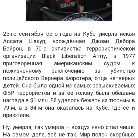
25-го сентября сего года на Кубе умерла некая
Ассата Шакур, урождённая Джоан Дебора
Байрон, в 70-е активистка террористической
организации
Black Liberation Army
, в 1977
приговорённая американским судом к
пожизненному заключению за убийство
полицейского Вернера Форстера, отца четверых
детей. Она была одной из самых разыскиваемых
ФБР террористов и за её голову была обещана
награда в $1 млн. Ей удалось бежать из тюрьмы в
79-м, а в 84-м она оказалась на Кубе, где её и
приютили.
Ну, умерла, так умерла – воздух явно стал чище.
На самом деле, всё не так. Мир полон скорбных