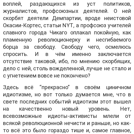
воплей, раздающихся из уст политиков,
журналистов, профсоюзных деятелей. О ней
скорбят деятели Демпартии, вроде неистовой
Окасии-Кортес, статьи NYT
, а профсоюз учителей
славного города Чикаго оплакал покойную, как
пламенную революционерку и несгибаемого
борца за свободу. Свободу чего, осмелюсь
спросить. И в чём именно заключается
отсутствие таковой, ибо, по мнению скорбящих,
дело с ней, столь вожделенной, лучше не стало и
с угнетением вовсе не покончено?
Здесь всё “прекрасно” в своём циничном
идиотизме, но вот только думается мне, что в
свете последних событий идиотизм этот вышел
на качественно новый уровень. Нет,
всевозможные идиоты-активисты млели от
всякой революционной нечисти и раньше, но как-
то всё это было гораздо тише и, самое главное,