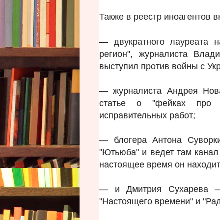
Также в реестр иноагентов 
— двукратного лауреата н
регион", журналиста Влад
выступил против войны с Укр
— журналиста Андрея Нова
статье о "фейках про 
исправительных работ;
— блогера Антона Суворки
"Ютьюба" и ведет там канал
настоящее время он находит
— и Дмитрия Сухарева — 
"Настоящего времени" и "Ра