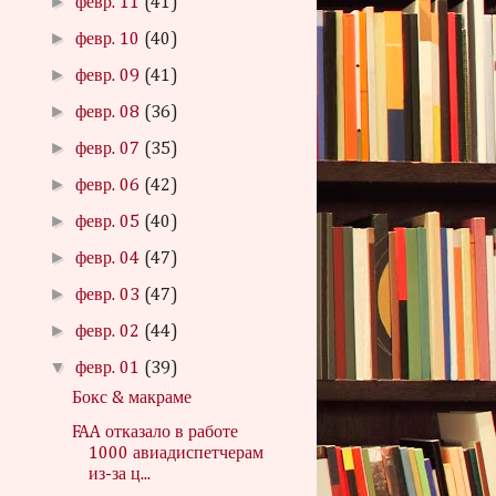
►
февр. 11
(41)
►
февр. 10
(40)
►
февр. 09
(41)
►
февр. 08
(36)
►
февр. 07
(35)
►
февр. 06
(42)
►
февр. 05
(40)
►
февр. 04
(47)
►
февр. 03
(47)
►
февр. 02
(44)
▼
февр. 01
(39)
Бокс & макраме
FAA отказало в работе
1000 авиадиспетчерам
из-за ц...