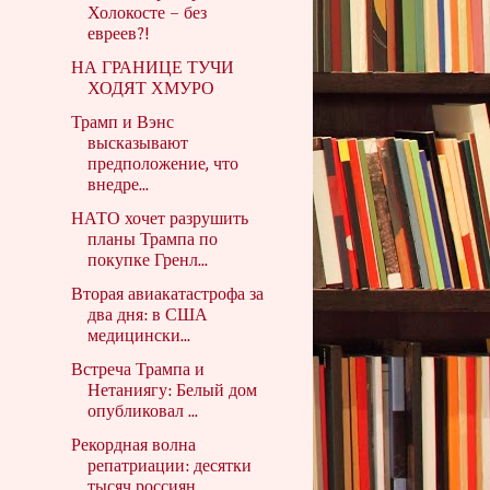
Холокосте – без
евреев?!
НА ГРАНИЦЕ ТУЧИ
ХОДЯТ ХМУРО
Трамп и Вэнс
высказывают
предположение, что
внедре...
НАТО хочет разрушить
планы Трампа по
покупке Гренл...
Вторая авиакатастрофа за
два дня: в США
медицински...
Встреча Трампа и
Нетаниягу: Белый дом
опубликовал ...
Рекордная волна
репатриации: десятки
тысяч россиян...