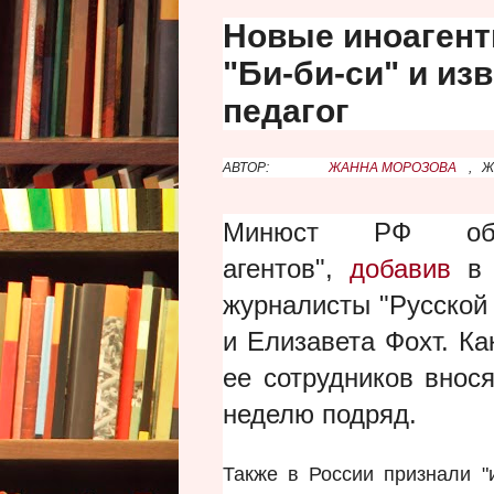
Новые иноагент
"Би-би-си" и из
педагог
АВТОР:
ЖАННА МОРОЗОВА
,
Ж
Минюст РФ обно
агентов",
добавив
в
журналисты "Русской
и Елизавета Фохт. Ка
ее сотрудников внос
неделю подряд.
Также в России признали "