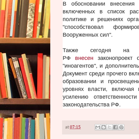
В обосновании внесения
включенных в список рас
политике и решениях орг
"способствовал формир
Вооруженных сил".
Также сегодня на ра
РФ
внесен
законопроект о
"иноагентов", и дополнител
Документ среди прочего вкл
образовании и просвещен
уровнях власти, включая
усилению ответственност
законодательства РФ.
at
07:15