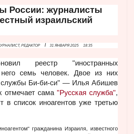
ы России: журналисты
вестный израильский
I
УРНАЛИСТ, РЕДАКТОР
31 ЯНВАРЯ 2025
18:35
вил реестр "иностранных
 него семь человек. Двое из них
 службы Би-би-си" — Илья Абишев
к отмечает сама
"Русская служба"
,
ят в список иноагентов уже третью
иноагентом" гражданина Израиля, известного