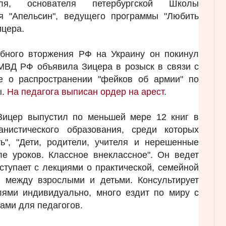
ля, основателя петербургской Школы
я "Апельсин", ведущего программы "Любить
ицера.
бного вторжения РФ на Украину он покинул
МВД РФ объявила Зицера в розыск в связи с
е о распространении "фейков об армии" по
ы.
На педагога выписан ордер на арест
.
Зицер выпустил по меньшей мере 12 книг в
анистического образования, среди которых
ь", "Дети, родители, учителя и нерешенные
е уроков. Классное внеклассное". Он ведет
ступает с лекциями о практической, семейной
и между взрослыми и детьми. Консультирует
лями индивидуально, много ездит по миру с
ами для педагогов.