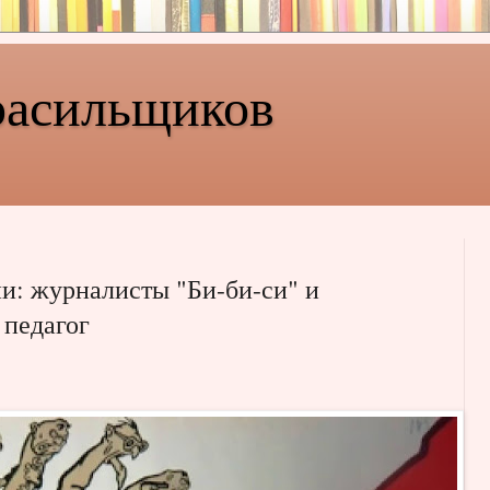
расильщиков
и: журналисты "Би-би-си" и
 педагог