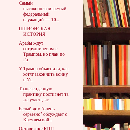
Самый
высокооплачиваемый
федеральный
служащий — 10...
ШПИОНСКАЯ
ИСТОРИЯ
Арабы ждут
сотрудничества с
Трампом, но план по
Га...
У Трампа объяснили, как
хотят закончить войну
в Ук...
Трансгендерную
практику постигнет та
же участь, чт...
Белый дом "очень
серьезно" обсуждает с
Кремлем вой...
Осторожно: КПП