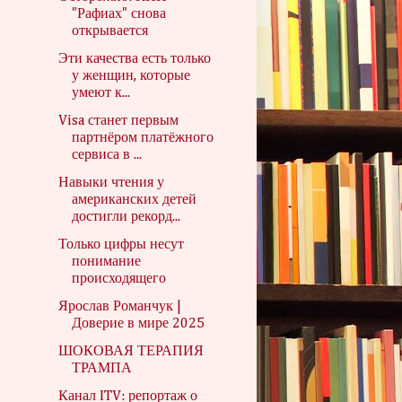
"Рафиах" снова
открывается
Эти качества есть только
у женщин, которые
умеют к...
Visa станет первым
партнёром платёжного
сервиса в ...
Навыки чтения у
американских детей
достигли рекорд...
Только цифры несут
понимание
происходящего
Ярослав Романчук |
Доверие в мире 2025
ШОКОВАЯ ТЕРАПИЯ
ТРАМПА
Канал ITV: репортаж о