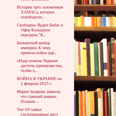
Истории трех заложников
ХАМАСа, которых
освободили...
Свободны: Ярден Бибас и
Офер Кальдерон
переданы "К...
Балканский выбор
империи. К чему
привела война цар...
«Надо помочь Украине
достичь преимущества,
чтобы п...
ВОЙНА В УКРАИНЕ на
1 февраля 2025 г.
Мария Захарова заявила,
что главный раввин
Польши ...
Топ-10 самых
гостеприимных мест