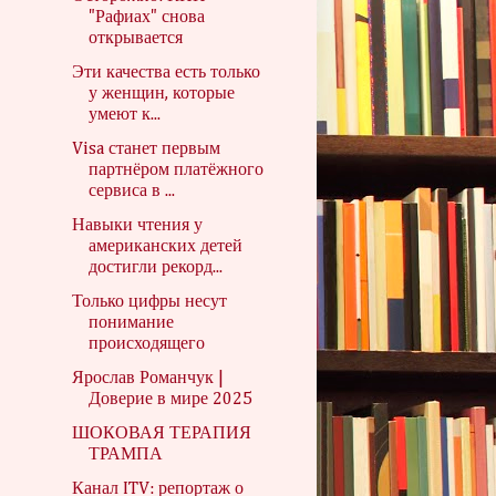
"Рафиах" снова
открывается
Эти качества есть только
у женщин, которые
умеют к...
Visa станет первым
партнёром платёжного
сервиса в ...
Навыки чтения у
американских детей
достигли рекорд...
Только цифры несут
понимание
происходящего
Ярослав Романчук |
Доверие в мире 2025
ШОКОВАЯ ТЕРАПИЯ
ТРАМПА
Канал ITV: репортаж о