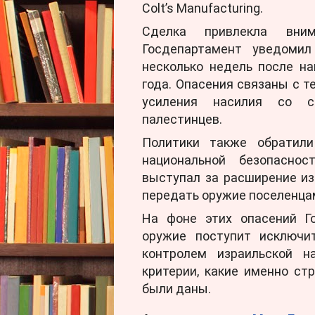
Colt’s Manufacturing.
Сделка привлекла вним
Госдепартамент уведоми
несколько недель после н
года. Опасения связаны с т
усиления насилия со с
палестинцев.
Политики также обратили
национальной безопаснос
выступал за расширение из
передать оружие поселенца
На фоне этих опасений Го
оружие поступит исключи
контролем израильской на
критерии, какие именно ст
были даны.