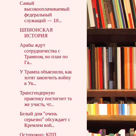
Самый
высокооплачиваемый
федеральный
служащий — 10...
ШПИОНСКАЯ
ИСТОРИЯ
Арабы ждут
сотрудничества с
Трампом, но план по
Га...
У Трампа объяснили, как
хотят закончить войну
в Ук...
Трансгендерную
практику постигнет та
же участь, чт...
Белый дом "очень
серьезно" обсуждает с
Кремлем вой...
Осторожно: КПП