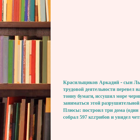
Красильщиков Аркадий - сын Льва
трудовой деятельности перевел н
тонну бумаги, иссушил море черн
заниматься этой разрушительной
Плюсы: построил три дома (один 
собрал 597 кг.грибов и увидел че