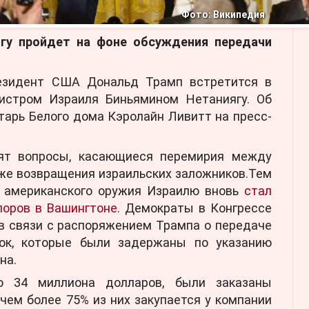
Фото: Википедия
ягу пройдет на фоне обсуждения передачи
резидент США Дональд Трамп встретится в
истром Израиля Биньямином Нетаниягу. Об
тарь Белого дома Кэролайн Ливитт на пресс-
ят вопросы, касающиеся перемирия между
же возвращения израильских заложников.Тем
к американского оружия Израилю вновь
стал
поров в Вашингтоне
. Демократы в Конгрессе
в связи с распоряжением Трампа о передаче
ок, которые были задержаны по указанию
на.
ю 34 миллиона долларов, были заказаны
чем более 75% из них закупается у компании