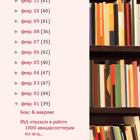
►
февр. 11
(41)
►
февр. 10
(40)
►
февр. 09
(41)
►
февр. 08
(36)
►
февр. 07
(35)
►
февр. 06
(42)
►
февр. 05
(40)
►
февр. 04
(47)
►
февр. 03
(47)
►
февр. 02
(44)
▼
февр. 01
(39)
Бокс & макраме
FAA отказало в работе
1000 авиадиспетчерам
из-за ц...