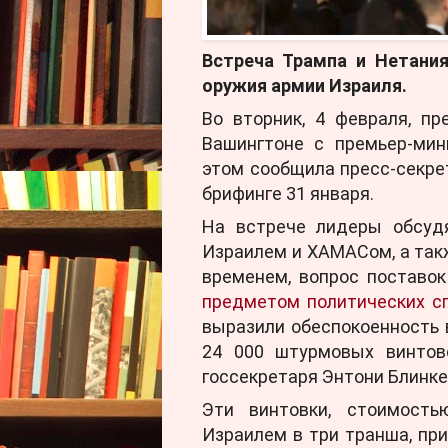
Встреча Трампа и Нетани
оружия армии Израиля.
Во вторник, 4 февраля, п
Вашингтоне с премьер-мин
этом сообщила пресс-секре
брифинге 31 января.
На встрече лидеры обсуд
Израилем и ХАМАСом, а так
временем, вопрос поставо
предметом политических с
выразили обеспокоенность 
24 000 штурмовых винтов
госсекретаря Энтони Блинке
Эти винтовки, стоимость
Израилем в три транша, при