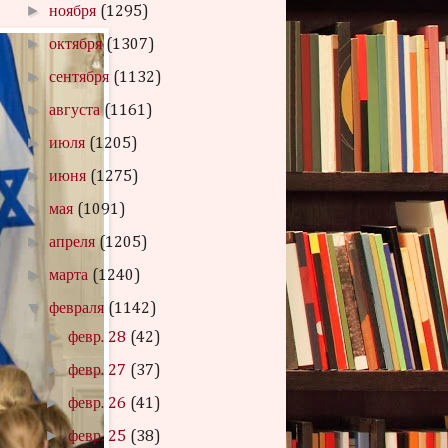
►
ноября
(1295)
►
октября
(1307)
►
сентября
(1132)
►
августа
(1161)
►
июля
(1205)
►
июня
(1275)
►
мая
(1091)
►
апреля
(1205)
►
марта
(1240)
▼
февраля
(1142)
►
февр. 28
(42)
►
февр. 27
(37)
►
февр. 26
(41)
►
февр. 25
(38)