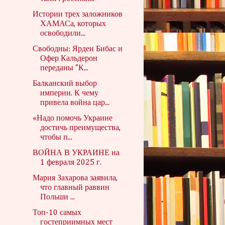
Истории трех заложников
ХАМАСа, которых
освободили...
Свободны: Ярден Бибас и
Офер Кальдерон
переданы "К...
Балканский выбор
империи. К чему
привела война цар...
«Надо помочь Украине
достичь преимущества,
чтобы п...
ВОЙНА В УКРАИНЕ на
1 февраля 2025 г.
Мария Захарова заявила,
что главный раввин
Польши ...
Топ-10 самых
гостеприимных мест