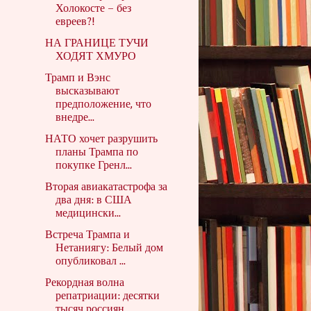
Холокосте – без
евреев?!
НА ГРАНИЦЕ ТУЧИ
ХОДЯТ ХМУРО
Трамп и Вэнс
высказывают
предположение, что
внедре...
НАТО хочет разрушить
планы Трампа по
покупке Гренл...
Вторая авиакатастрофа за
два дня: в США
медицински...
Встреча Трампа и
Нетаниягу: Белый дом
опубликовал ...
Рекордная волна
репатриации: десятки
тысяч россиян...