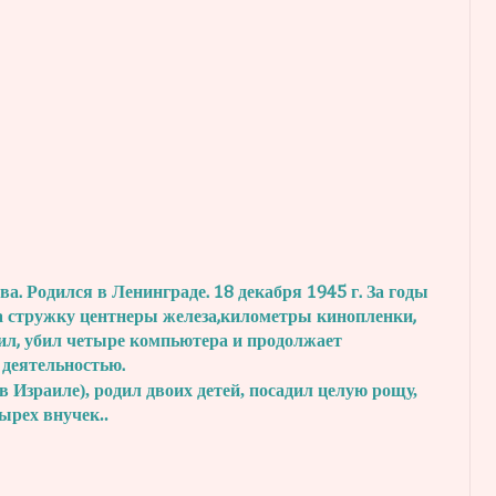
. Родился в Ленинграде. 18 декабря 1945 г.
За годы
а стружку центнеры железа,
километры кинопленки,
ил, убил четыре
компьютера и продолжает
 деятельностью.
в Израиле), родил двоих детей, посадил
целую рощу,
тырех внучек..