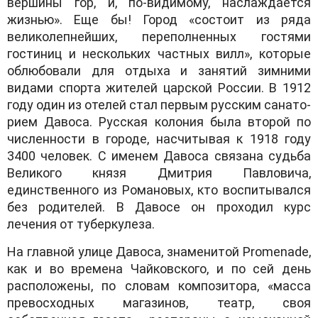
вершины гор, и, по-видимому, наслаждается
жизнью». Еще бы! Город «состоит из ряда
великолепнейших, переполненных гостями
гостиниц и нескольких частных вилл», которые
облюбовали для отдыха и занятий зимними
видами спорта жителей царской России. В 1912
го­ду один из отелей стал пер­вым рус­ским са­на­то­
рием Да­во­са. Русская колония была второй по
численности в городе, насчитывая к 1918 году
3400 человек. С именем Давоса связана судьба
Великого князя Дмитрия Павловича,
единственного из Романовых, кто воспитывался
без родителей. В Давосе он проходил курс
лечения от туберкулеза.
На главной улице Давоса, знаменитой Promenade,
как и во времена Чайковского, и по сей день
расположены, по словам композитора, «масса
превосходных магазинов, театр, своя