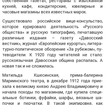
собственная газета», рестораны с изысканной
кухней, кафе, кондитерские, ювелирные и
часовые магазины всех известных марок.
Существовало российское вице-консульство,
которое курировало деятельность «Русского
общества» и русскую типографию, печатавшую
различные издания – газету «Давосский
вестник», журнал «Ев­ро­пей­с­кие ку­рор­ты», ли­те­ра­
тур­но-поли­ти­чес­кое обоз­ре­ние «За ру­бе­жом», пу­
те­во­ди­те­ли. К 1920 году читателей не стало:
русскоязычная Давосская община распалась. А
новая так и не сложилась.
Ма­тиль­да Кше­син­с­кая, при­ма-ба­ле­ри­на
Мариинского театра, в де­каб­ре 1912 го­да при­е­
хала к великому кня­зю Ан­д­рею Вла­ди­ми­ро­ви­чу и
начала походы по магазинам, где купила спе­ци­
аль­ные бо­тин­ки, фу­фай­ки, шар­фы, вя­за­ные ша­
поч­ки и пер­чат­ки. В такой экипировке, как