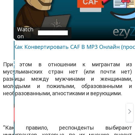
a
y
V
i
d
Watch
e
on
o
Как Конвертировать CAF В MP3 Онлайн (прос
При этом в отношении к мигрантам из
мусульманских стран нет (или почти нет)
разницы между мужчинами и женщинами,
молодыми и пожилыми, образованными и
необразованными, агностиками и верующими.
“Как правило, респонденты выбирают
иммигрантов, которые, по их мнению, внесут