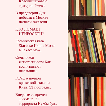
Красильщикова о
трагедии Ржева.
В преддверии Дня
победы: в Москве
назвали заявлени...
КТО ЛОМАЕТ
НЕЙРОСЕТИ?
Космическая база
Starbase Илона Маска
в Техасе мож...
Семь ликов
женственности Как
воспитывают
школьниц ...
ГСЧС о ночной
вражеской атаке на
Киев: 11 пострада...
Впервые со времен
Эйхмана: 22
террориста Нухбы буд...