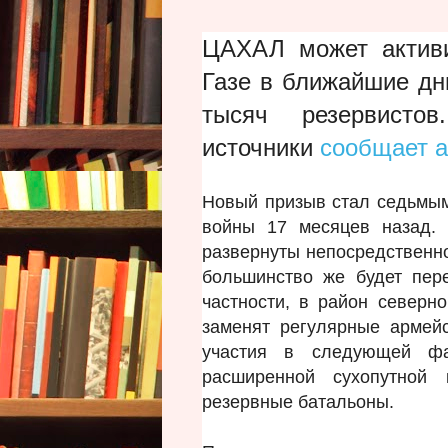
ЦАХАЛ может активи
Газе в ближайшие дн
тысяч резервист
источники
сообщает а
Новый призыв стал седьмым
войны 17 месяцев назад. 
развернуты непосредственно
большинство же будет пер
частности, в район северн
заменят регулярные армей
участия в следующей ф
расширенной сухопутной
резервные батальоны.