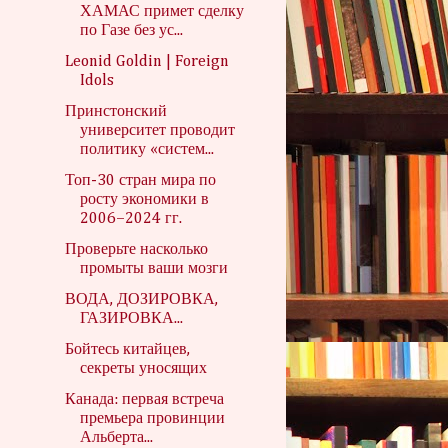
ХАМАС примет сделку
по Газе без ус...
Leonid Goldin | Foreign
Idols
Принстонский
университет проводит
политику «систем...
Топ-30 стран мира по
росту экономики в
2006–2024 гг.
Проверьте насколько
промыты ваши мозги
ВОДА, ДОЗИРОВКА,
ГАЗИРОВКА...
Бойтесь китайцев,
секреты уносящих
Канада: первая встреча
премьера провинции
Альберта...