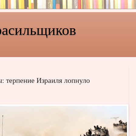
расильщиков
ы: терпение Израиля лопнуло