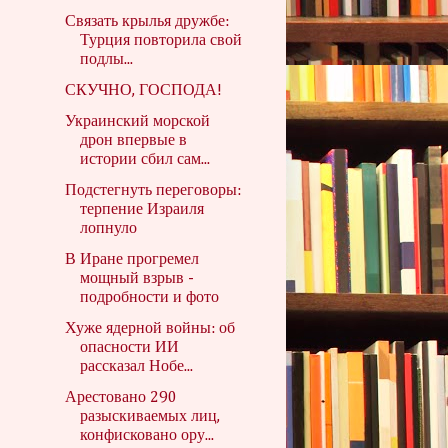
Связать крылья дружбе:
Турция повторила свой
подлы...
СКУЧНО, ГОСПОДА!
Украинский морской
дрон впервые в
истории сбил сам...
Подстегнуть переговоры:
терпение Израиля
лопнуло
В Иране прогремел
мощный взрыв -
подробности и фото
Хуже ядерной войны: об
опасности ИИ
рассказал Нобе...
Арестовано 290
разыскиваемых лиц,
конфисковано ору...