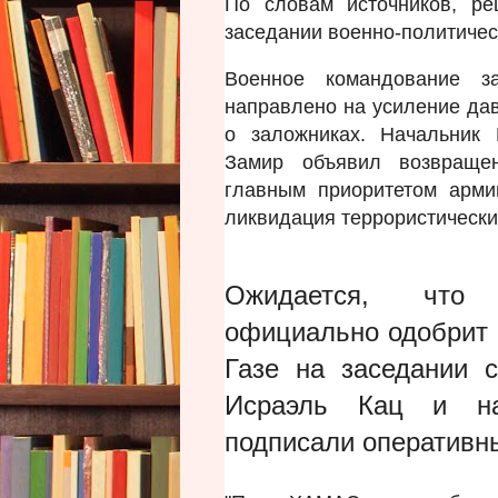
По словам источников, р
заседании военно-политическ
Военное командование за
направлено на усиление да
о заложниках. Начальник
Замир объявил возвраще
главным приоритетом арми
ликвидация террористически
Ожидается, что в
официально одобрит
Газе на заседании 
Исраэль Кац и на
подписали оперативн