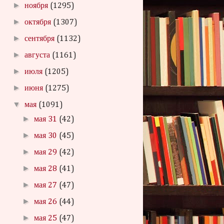
►
ноября
(1295)
►
октября
(1307)
►
сентября
(1132)
►
августа
(1161)
►
июля
(1205)
►
июня
(1275)
▼
мая
(1091)
►
мая 31
(42)
►
мая 30
(45)
►
мая 29
(42)
►
мая 28
(41)
►
мая 27
(47)
►
мая 26
(44)
►
мая 25
(47)