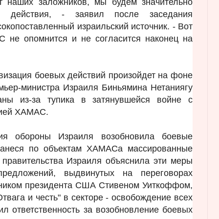
 наших заложников, мы будем значительно
е действия, - заявил после заседания
сокопоставленный израильский источник. - Вот
С не опомнится и не согласится наконец на
тивизация боевых действий произойдет на фоне
мьер-министра Израиля Биньямина Нетаниягу
аны из-за тупика в затянувшейся войне с
цией ХАМАС.
ия обороны Израиля возобновила боевые
 нанеся по объектам ХАМАСа массированные
 правительства Израиля объяснила эти меры
предложений, выдвинутых на переговорах
нником президента США Стивеном Уиткоффом,
Отвага и честь" в секторе - освобождение всех
л ответственность за возобновление боевых