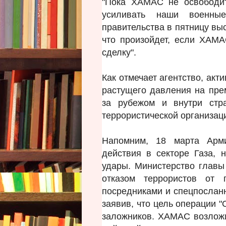
"Пока ХАМАС не освободит
усиливать наши военны
правительства в пятницу вы
что произойдет, если ХАМА
сделку".
Как отмечает агентство, ак
растущего давления на пре
за рубежом и внутри стр
террористической организа
Напомним, 18 марта Арм
действия в секторе Газа,
удары. Министерство главы
отказом террористов от 
посредниками и спецпосла
заявив, что цель операции "
заложников. ХАМАС возложи