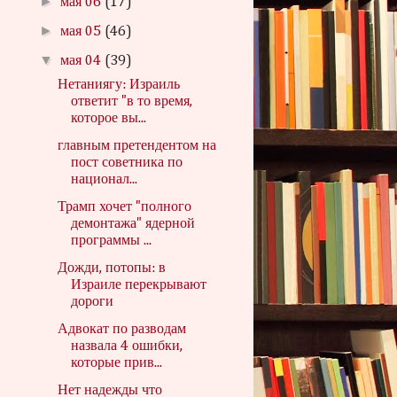
►
мая 06
(17)
►
мая 05
(46)
▼
мая 04
(39)
Нетаниягу: Израиль
ответит "в то время,
которое вы...
главным претендентом на
пост советника по
национал...
Трамп хочет "полного
демонтажа" ядерной
программы ...
Дожди, потопы: в
Израиле перекрывают
дороги
Адвокат по разводам
назвала 4 ошибки,
которые прив...
Нет надежды что