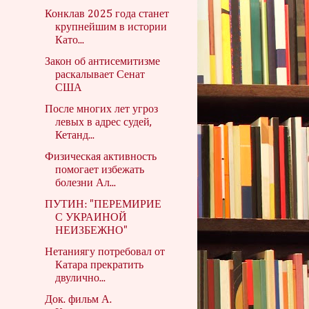
Конклав 2025 года станет
крупнейшим в истории
Като...
Закон об антисемитизме
раскалывает Сенат
США
После многих лет угроз
левых в адрес судей,
Кетанд...
Физическая активность
помогает избежать
болезни Ал...
ПУТИН: "ПЕРЕМИРИЕ
С УКРАИНОЙ
НЕИЗБЕЖНО"
Нетаниягу потребовал от
Катара прекратить
двулично...
Док. фильм А.