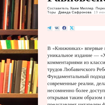
Составитель
Хаим Миллер
. Пере
Торы
Давида Сафронова
19 ию
В «Книжниках» впервые н
уникальное издание
—
«
комментариями из класси
трудов Любавичского Ре
Фундаментальный подход
современные реалии, де
несомненно более доступ
открывая таким образом 
представляет читателям