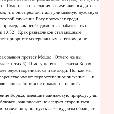
нт. Подоплека нежелания разведчиков входить в
том, что они предпочитали уникальную духовную
которой служение Богу протекает среди
апример, как необходимость зарабатывать на
к 13:32). Крах разведчиков стал мощным
дает приоритет материальным занятиям, а не
.
рах заявил протест Моше: «Отчего же вы
да?» (стих 3). Я могу понять, — сказал Корах, —
лее одухотворенные, святые люди. Но, как мы
 еврействе имеют первостепенное значение — и
зве ваши действия не похожи на наши?..
ение Кораха, имевшие одинаковую природу, учат
облюдать равновесие: не следует сторониться
и разведчики, но, пусть даже иудаизм обращает