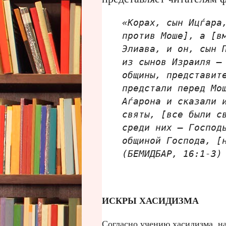
«Корах, сын Ицѓара
против Моше], а [в
Элиава, и он, сын 
из сынов Израиля —
общины, представит
предстали перед Мо
Аѓарона и сказали 
святы, [все были с
среди них — Господ
общиной Господа, [
(БЕМИДБАР, 16:1-3)
ИСКРЫ ХАСИДИЗМА
Согласно учению хасидизма, на