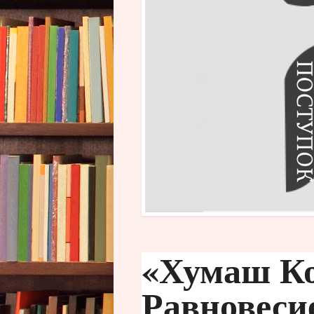
«Хумаш Ко
Равновеси