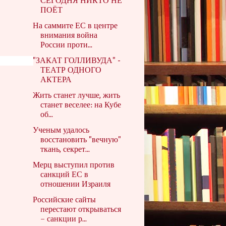
СЕГОДНЯ НИКТО НЕ
ПОЁТ
На саммите ЕС в центре
внимания война
России проти...
"ЗАКАТ ГОЛЛИВУДА" -
ТЕАТР ОДНОГО
АКТЕРА
Жить станет лучше, жить
станет веселее: на Кубе
об...
Ученым удалось
восстановить "вечную"
ткань, секрет...
Мерц выступил против
санкций ЕС в
отношении Израиля
Российские сайты
перестают открываться
– санкции р...