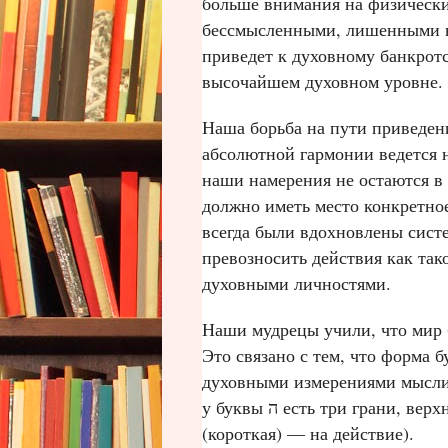
больше внимания на физически
бессмысленными, лишенными в
приведет к духовному банкрот
высочайшем духовном уровне.
Наша борьба на пути приведен
абсолютной гармонии ведется н
наши намерения не остаются в
должно иметь место конкретное
всегда были вдохновлены систе
превозносить действия как так
духовными личностями.
Наши мудрецы учили, что мир 
Это связано с тем, что форма буквы ה словно воплощает равнов
духовными измерениями мысли 
у буквы ה есть три грани, верхняя указывает на мысль, правая — на речь, левая
(короткая) — на действие).