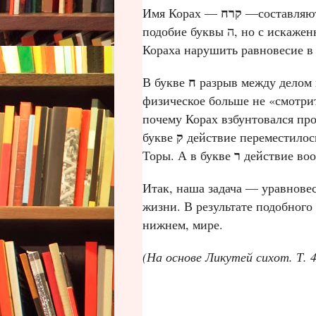
קרח
Имя Корах —
—составляют 
подобие буквы ה, но с искаженной левой стороной, что указывает на желание
Кораха нарушить равновесие в
ח
В букве
разрыв между делом и
физическое больше не «смотрит
почему Корах взбунтовался пр
ק
букве
действие переместилос
ר
Торы. А в букве
действие воо
Итак, наша задача — уравнове
жизни. В результате подобного 
нижнем, мире.
(На основе Ликутей сихот. Т. 4.