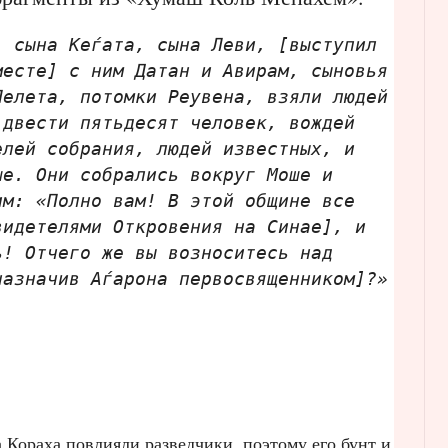
, сына Кеѓата, сына Леви, [выступил
месте] с ним Датан и Авирам, сыновья
Пелета, потомки Реувена, взяли людей
 двести пятьдесят человек, вождей
елей собрания, людей известных, и
ше. Они собрались вокруг Моше и
им: «Полно вам! В этой общине все
видетелями Откровения на Синае], и
ь! Отчего же вы возноситесь над
назначив Аѓарона первосвященником]?»
 Кораха повлияли разведчики, поэтому его бунт и