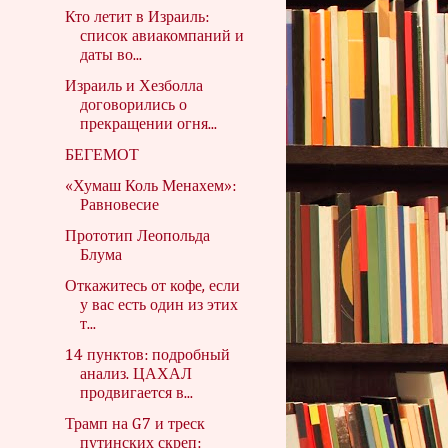
Кто летит в Израиль:
список авиакомпаний и
даты во...
Израиль и Хезболла
договорились о
прекращении огня...
БЕГЕМОТ
«Хумаш Коль Менахем»:
Равновесие
Прототип Леопольда
Блума
Откажитесь от кофе, если
у вас есть один из этих
т...
14 пунктов: подробный
анализ. ЦАХАЛ
продвигается в...
Трамп на G7 и треск
путинских скреп: