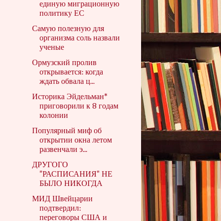
единую миграционную
политику ЕС
Самую полезную для
организма соль назвали
ученые
Ормузский пролив
открывается: когда
ждать обвала ц...
Историка Эйдельман*
приговорили к 8 годам
колонии
Популярный миф об
открытии окна летом
развенчали э...
ДРУГОГО
"РАСПИСАНИЯ" НЕ
БЫЛО НИКОГДА
МИД Швейцарии
подтвердил:
переговоры США и