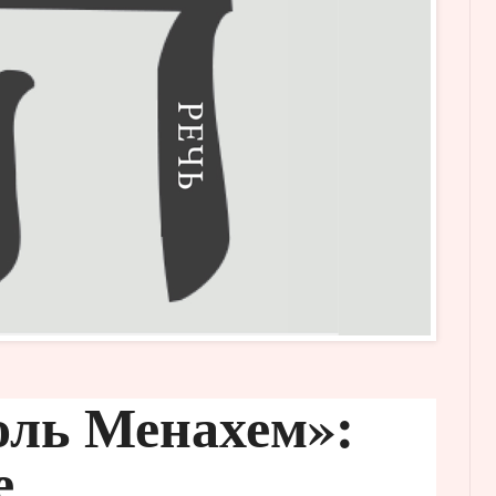
ль Менахем»:
е