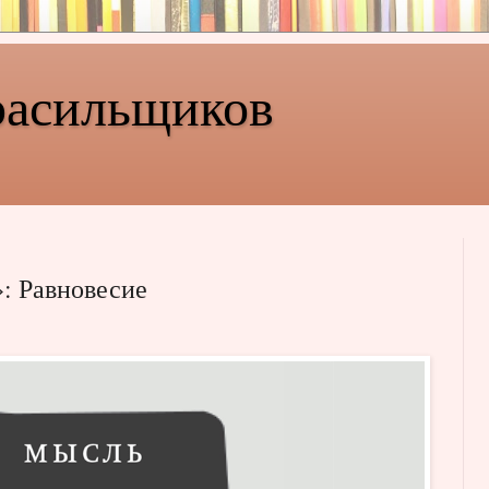
расильщиков
: Равновесие