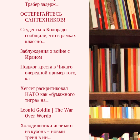
Трабер задерж...
ОСТЕРЕГАЙТЕСЬ
САНТЕХНИКОВ!
Студенты в Колорадо
сообщили, что в рамках
классно...
Заблуждения о войне с
Ираном
Поджог креста в Чикаго –
очередной пример того,
ка...
Хегсет раскритиковал
НАТО как «бумажного
тигра» на...
Leonid Goldin | The War
Over Words
Холодильники исчезают
из кухонь – новый
тренд в ин...