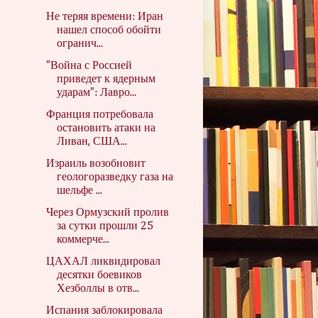
Не теряя времени: Иран
нашел способ обойти
огранич...
"Война с Россией
приведет к ядерным
ударам": Лавро...
Франция потребовала
остановить атаки на
Ливан, США...
Израиль возобновит
геологоразведку газа на
шельфе ...
Через Ормузский пролив
за сутки прошли 25
коммерче...
ЦАХАЛ ликвидировал
десятки боевиков
Хезболлы в отв...
Испания заблокировала