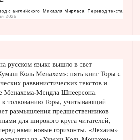
вод с английского
Михаэля Мирласа
. Перевод текста
ня 2026
а русском языке вышло в свет
Хумаш Коль Менахем»: пять книг Торы с
ческих раввинистических текстов и
бе Менахема-Мендла Шнеерсона.
 к толкованию Торы, учитывающий
лает размышления предшественников
ными для широкого круга читателей,
перед нами новые горизонты. «Лехаим»
 фрагменты из «Хумаш Коль Менахем».