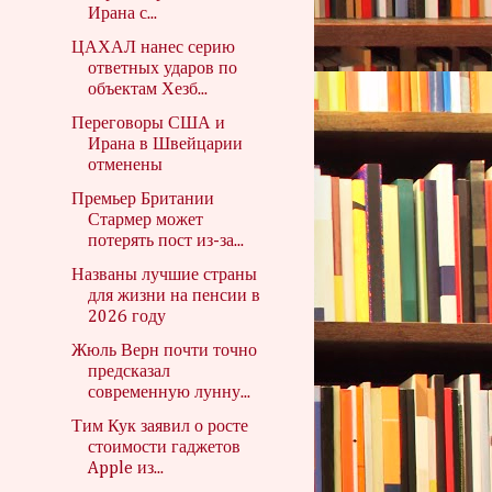
Ирана с...
ЦАХАЛ нанес серию
ответных ударов по
объектам Хезб...
Переговоры США и
Ирана в Швейцарии
отменены
Премьер Британии
Стармер может
потерять пост из-за...
Названы лучшие страны
для жизни на пенсии в
2026 году
Жюль Верн почти точно
предсказал
современную лунну...
Тим Кук заявил о росте
стоимости гаджетов
Apple из...