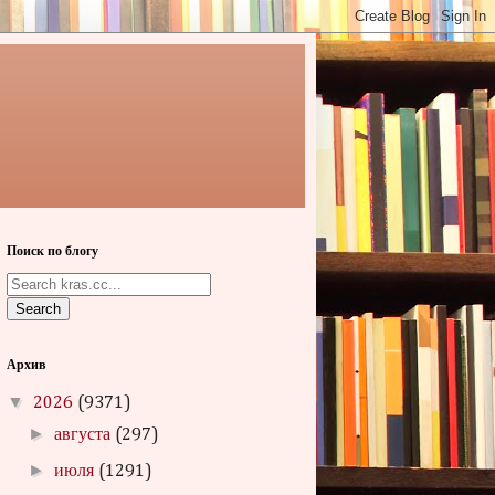
Поиск по блогу
Search
Архив
▼
2026
(9371)
►
августа
(297)
►
июля
(1291)