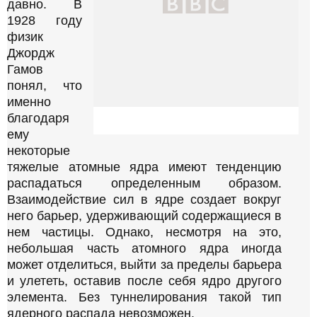
давно. В
и
т
1928 году
ь
физик
Р
Джордж
е
Гамов
к
л
понял, что
а
именно
м
благодаря
а
ему
W
К
h
некоторые
о
a
тяжелые атомные ядра имеют тенденцию
t
н
распадаться определенным образом.
s
е
A
Взаимодействие сил в ядре создает вокруг
ц
p
него барьер, удерживающий содержащиеся в
p
и
нем частицы. Однако, несмотря на это,
-
с
небольшая часть атомного ядра иногда
к
т
а
может отделиться, выйти за пределы барьера
о
н
и улететь, оставив после себя ядро другого
а
р
элемента. Без туннелирования такой тип
л
и
а
ядерного распада невозможен.