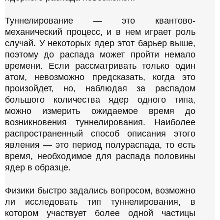
и
и
Р
п
Туннелирование — это квантово-
р
е
механический процесс, и в нем играет роль
о
к
д
случай. У некоторых ядер этот барьер выше,
л
о
поэтому до распада может пройти немало
л
а
времени. Если рассматривать только один
ж
м
и
атом, невозможно предсказать, когда это
а
т
произойдет, но, наблюдая за распадом
W
ь
большого количества ядер одного типа,
ч
h
можно измерить ожидаемое время до
т
a
е
возникновения туннелирования. Наиболее
t
н
распространенный способ описания этого
и
s
явления — это период полураспада, то есть
е
A
время, необходимое для распада половины
.
p
ядер в образце.
p
-
Физики быстро задались вопросом, возможно
к
ли исследовать тип туннелирования, в
а
котором участвует более одной частицы
н