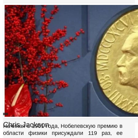
А
В
Chris Jackson
Начиная с 1901 года, Нобелевскую премию в
Т
О
области физики присуждали 119 раз, ее
Р