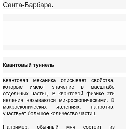
Санта-Барбара.
E
n
d
Квантовый туннель
o
f
Квантовая механика описывает свойства,
С
которые имеют значение в масштабе
а
отдельных частиц. В квантовой физике эти
м
явления называются микроскопическими. В
о
макроскопических явлениях, напротив,
е
участвует большое количество частиц.
п
о
Например, обычный мяч состоит из
п