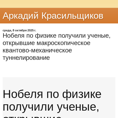
Аркадий Красильщиков
среда, 8 октября 2025 г.
Нобеля по физике получили ученые,
открывшие макроскопическое
квантово-механическое
туннелирование
S
k
i
p
Нобеля по физике
С
а
м
получили ученые,
о
е
п