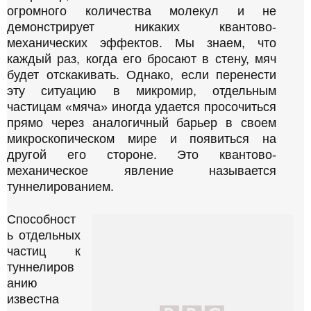
огромного количества молекул и не
у
демонстрирует никаких квантово-
л
механических эффектов. Мы знаем, что
я
каждый раз, когда его бросают в стену, мяч
р
будет отскакивать. Однако, если перенести
н
эту ситуацию в микромир, отдельным
о
частицам «мяча» иногда удается просочиться
е
прямо через аналогичный барьер в своем
микроскопическом мире и появиться на
другой его стороне. Это квантово-
механическое явление называется
туннелированием.
Способност
П
ь отдельных
р
частиц к
о
туннелиров
п
у
анию
с
известна
т