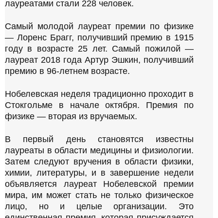
лауреатами стали 228 человек.
Ф
О
Т
Самый молодой лауреат премии по физике
О
— Лоренс Брагг, получивший премию в 1915
,
году в возрасте 25 лет. Самый пожилой —
лауреат 2018 года Артур Эшкин, получивший
премию в 96-летнем возрасте.
Нобелевская неделя традиционно проходит в
Стокгольме в начале октября. Премия по
физике — вторая из вручаемых.
В первый день становятся известны
лауреаты в области медицины и физиологии.
Затем следуют вручения в области физики,
химии, литературы, и в завершение недели
объявляется лауреат Нобелевской премии
мира, им может стать не только физическое
лицо, но и целые организации. Это
единственная премия, которая присуждается