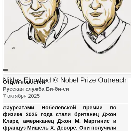
n
g
А
В
Niklas Elmehed © Nobel Prize Outreach
О
А
Отдел новостей
Т
О
с
Русская служба Би-би-си
в
М
Р
т
7 октября 2025
т
Ф
е
а
О
о
с
Т
Лауреатами Нобелевской премии по
т
р
т
О
физике 2025 года стали британец Джон
ь
,
,
о
Кларк, американец Джон М. Мартинис и
е
р
француз Мишель Х. Деворе. Они получили