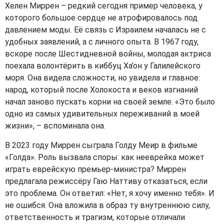
Хелен Миррен – редкий сегодня пример человека, у
которого большое сердце не атрофировалось под
давлением моды. Её связь с Израилем началась не с
удобных заявлений, а с личного опыта. В 1967 году,
вскоре после Шестидневной войны, молодая актриса
поехала волонтёрить в киббуц Ха’он у Галилейского
моря. Она видела сложности, но увидела и главное:
народ, который после Холокоста и веков изгнаний
начал заново пускать корни на своей земле. «Это было
одно из самых удивительных переживаний в моей
жизни», – вспоминала она.
В 2023 году Миррен сыграла Голду Меир в фильме
«Голда». Роль вызвала споры: как нееврейка может
играть еврейскую премьер-министра? Миррен
предлагала режиссёру Гаю Наттиву отказаться, если
это проблема. Он ответил: «Нет, я хочу именно тебя». И
не ошибся. Она вложила в образ ту внутреннюю силу,
ответственность и трагизм, которые отличали