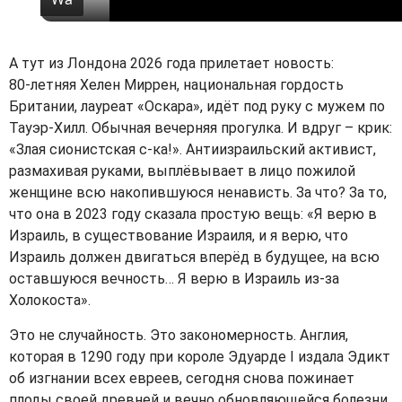
V
i
А тут из Лондона 2026 года прилетает новость:
80‑летняя Хелен Миррен, национальная гордость
d
Британии, лауреат «Оскара», идёт под руку с мужем по
Тауэр-Хилл. Обычная вечерняя прогулка. И вдруг – крик:
e
«Злая сионистская с-ка!». Антиизраильский активист,
размахивая руками, выплёвывает в лицо пожилой
o
женщине всю накопившуюся ненависть. За что? За то,
что она в 2023 году сказала простую вещь: «Я верю в
Израиль, в существование Израиля, и я верю, что
Израиль должен двигаться вперёд в будущее, на всю
оставшуюся вечность… Я верю в Израиль из-за
Холокоста».
Это не случайность. Это закономерность. Англия,
которая в 1290 году при короле Эдуарде
I
издала Эдикт
об изгнании всех евреев, сегодня снова пожинает
плоды своей древней и вечно обновляющейся болезни.