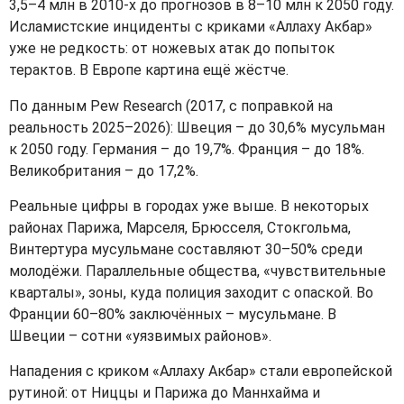
3,5–4 млн в 2010‑х до прогнозов в 8–10 млн к 2050 году.
Исламистские инциденты с криками «Аллаху Акбар»
уже не редкость: от ножевых атак до попыток
терактов. В Европе картина ещё жёстче.
По данным
Pew Research
(2017, с поправкой на
реальность 2025–2026): Швеция – до 30,6% мусульман
к 2050 году. Германия – до 19,7%. Франция – до 18%.
Великобритания – до 17,2%.
Реальные цифры в городах уже выше. В некоторых
районах Парижа, Марселя, Брюсселя, Стокгольма,
Винтертура мусульмане составляют 30–50% среди
молодёжи. Параллельные общества, «чувствительные
кварталы», зоны, куда полиция заходит с опаской. Во
Франции 60–80% заключённых – мусульмане. В
Швеции – сотни «уязвимых районов».
Нападения с криком «Аллаху Акбар» стали европейской
рутиной: от Ниццы и Парижа до Маннхайма и