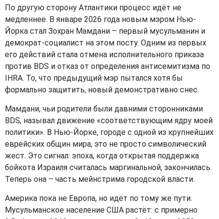
По другую сторону Атлантики процесс идёт не
медленнее. В январе 2026 года новым мэром Нью-
Йорка стал Зохран Мамдани – первый мусульманин и
демократ-социалист на этом посту. Одним из первых
его действий стала отмена исполнительного приказа
против
BDS
и отказ от определения антисемитизма по
IHRA
. То, что предыдущий мэр пытался хотя бы
формально защитить, новый демонстративно снес.
Мамдани, чьи родители были давними сторонниками
BDS
, называл движение «соответствующим ядру моей
политики». В Нью-Йорке, городе с одной из крупнейших
еврейских общин мира, это не просто символический
жест. Это сигнал: эпоха, когда открытая поддержка
бойкота Израиля считалась маргинальной, закончилась.
Теперь она – часть мейнстрима городской власти.
Америка пока не Европа, но идёт по тому же пути.
Мусульманское население США растёт: с примерно