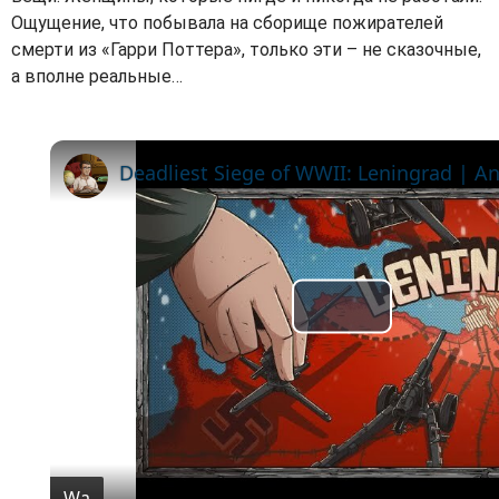
Ощущение, что побывала на сборище пожирателей
смерти из «Гарри Поттера», только эти – не сказочные,
а вполне реальные…
Deadliest Siege of WWII: Leningrad | A
P
l
a
y
Wa