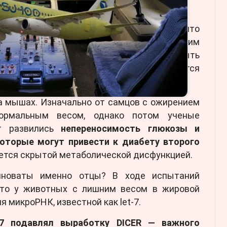
е есть убедительные доказательства, что
к и у отца может привести к метаболическим
овой работе
экспертам удалось раскрыть
орого эта наследственность передается
рматозоиды.
а мышах. Изначально от самцов с ожирением
ормальным весом, однако потом ученые
т развились
непереносимость глюкозы и
которые могут привести к диабету второго
ется скрытой метаболической дисфункцией.
иноваты именно отцы? В ходе испытаний
что у животных с лишним весом в жировой
 микроРНК, известной как let-7.
-7 подавлял выработку DICER — важного