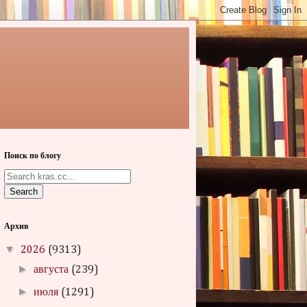
Поиск по блогу
Search
Архив
▼
2026
(9313)
►
августа
(239)
►
июля
(1291)