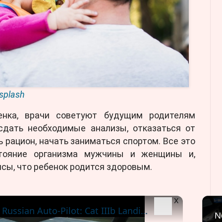
splash
нка, врачи советуют будущим родителям
 сдать необходимые анализы, отказаться от
 рацион, начать заниматься спортом. Все это
тояние организма мужчины и женщины и,
сы, что ребенок родится здоровым.
x
SJ-100 Gets Advanced Russian Auto-Pilot: Cat IIIb Landings & More
N