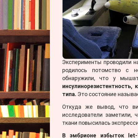
В научной литературе уж
ожирение как у матери, та
изменениям у детей.
В н
механизм, с помощью кот
эмбриону от отца через спе
Эксперименты проводили н
родилось потомство с н
обнаружили, что у мыша
инсулинорезистентность, 
типа.
Это состояние называ
Откуда же вывод, что в
исследователи заметили, 
ткани повысилась экспрессия
В эмбрионе избыток let