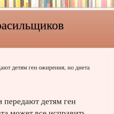
расильщиков
ают детям ген ожирения, но диета
и передают детям ген
та может все исправить