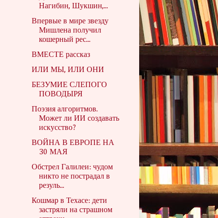
Нагибин, Шукшин,...
Впервые в мире звезду
Мишлена получил
кошерный рес...
ВМЕСТЕ рассказ
ИЛИ МЫ, ИЛИ ОНИ
БЕЗУМИЕ СЛЕПОГО
ПОВОДЫРЯ
Поэзия алгоритмов.
Может ли ИИ создавать
искусство?
ВОЙНА В ЕВРОПЕ НА
30 МАЯ
Обстрел Галилеи: чудом
никто не пострадал в
резуль...
Кошмар в Техасе: дети
застряли на страшном