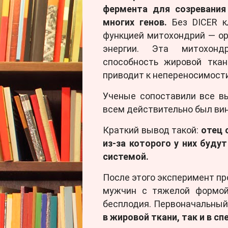
фермента для созревания
многих генов.
Без DICER к
функцией митохондрий — ор
энергии. Эта митохонд
способность жировой ткан
приводит к непереносимости
Ученые сопоставили все в
всем действительно был вино
Краткий вывод такой:
отец 
из-за которого у них буд
системой.
После этого эксперимент пр
мужчин с тяжелой формой
бесплодия. Первоначальный
в жировой ткани, так и в сп