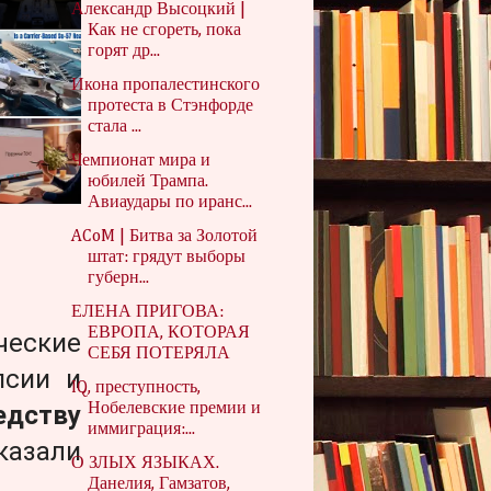
Александр Высоцкий |
Как не сгореть, пока
горят др...
Икона пропалестинского
протеста в Стэнфорде
стала ...
Чемпионат мира и
юбилей Трампа.
Авиаудары по иранс...
ACoM | Битва за Золотой
штат: грядут выборы
губерн...
ЕЛЕНА ПРИГОВА:
ЕВРОПА, КОТОРАЯ
ческие
СЕБЯ ПОТЕРЯЛА
псии и
IQ, преступность,
Нобелевские премии и
едству
иммиграция:...
азали
О ЗЛЫХ ЯЗЫКАХ.
Данелия, Гамзатов,