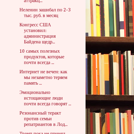
аттракц...
Неленин зашибал по 2-3
тыс. руб. в месяц
Конгресс США
установил:
администрация
Байдена щедр...
10 самых полезных
продуктов, которые
почти всегда ...
Интернет не вечен: как
мы незаметно теряем
память ...
Эмоционально
истощающие люди
почти всегда говорят ...
Резонансный теракт
против семьи
репатриантов в Лод...