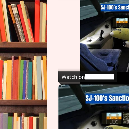
Watch on
Родители могут пе
заболевания: гемоф
еще десятки диагн
можно передать и
ученые из Бразилии 