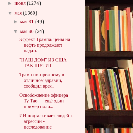
►
июня
(1274)
▼
мая
(1360)
►
мая 31
(49)
▼
мая 30
(34)
Эффект Трампа: цены на
нефть продолжают
падать
"НАШ ДОМ" ИЗ США
ТАК ШУТИТ
Трамп по-прежнему в
отличном здравии,
сообщил врач...
Освобождение офицера
Ту Тао — ещё один
пример поли...
ИИ подталкивает людей к
агрессии -
исследование