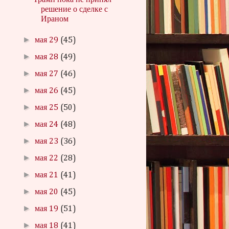
Трамп пока не принял
решение о сделке с
Ираном
►
мая 29
(45)
►
мая 28
(49)
►
мая 27
(46)
►
мая 26
(45)
►
мая 25
(50)
►
мая 24
(48)
►
мая 23
(36)
►
мая 22
(28)
►
мая 21
(41)
►
мая 20
(45)
►
мая 19
(51)
►
мая 18
(41)