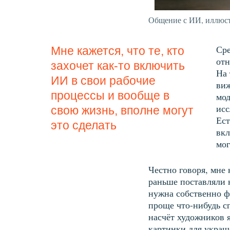
Общение с ИИ, иллюст
Сре
Мне кажется, что те, кто
отн
захочет как-то включить
На 
ИИ в свои рабочие
виж
процессы и вообще в
мод
исс
свою жизнь, вполне могут
Ест
это сделать
вкл
мог
Честно говоря, мне
раньше поставляли к
нужна собственно ф
проще что-нибудь с
насчёт художников 
картинки для украше