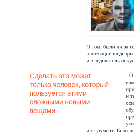
О том, были ли за г
настоящие шедевры,
исследователь иску
- О
Сделать это может
вам
только человек, который
при
пользуется этими
и т
сложными новыми
осн
обу
вещами
пре
уси
инструмент. Если в