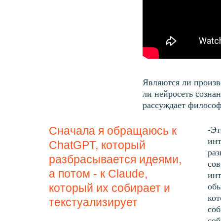
Являются ли произв
ли нейросеть созна
рассуждает философ
-Эт
Сначала я обращаюсь к
инт
ChatGPT, который
раз
разбрасывается идеями,
сов
а потом - к Claude,
инт
обы
который их собирает и
кот
текстуализирует
соб
соб