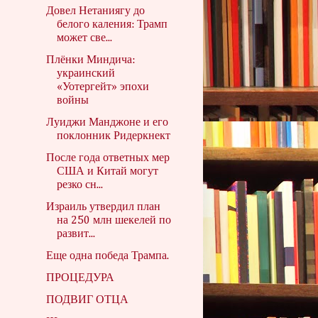
Довел Нетаниягу до
белого каления: Трамп
может све...
Плёнки Миндича:
украинский
«Уотергейт» эпохи
войны
Луиджи Манджоне и его
поклонник Ридеркнект
После года ответных мер
США и Китай могут
резко сн...
Израиль утвердил план
на 250 млн шекелей по
развит...
Еще одна победа Трампа.
ПРОЦЕДУРА
ПОДВИГ ОТЦА