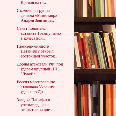
Кремля на пе...
Съемочная группа
фильма «Минотавр»
Андрея Звягинце...
Сенат попытался
вставить Трампу палку
в колеса вой...
Премьер-министр
Нетаниягу открыл
восточный участок...
Дроны атаковали РФ: под
ударом крупный НПЗ
"Лукойл...
Россия массированно
атаковала Украину:
удары по Дн...
Загадка Пацифики –
ученые сделали
открытие на дне ...