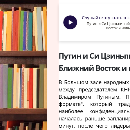
Слушайте эту статью се
Путин и Си Цзиньпин о
Восток и нов
Путин и Си Цзиньп
Ближний Восток и
В Большом зале народных 
между председателем КН
Владимиром Путиным. П
формате", который тра
наиболее конфиденциал
началась раньше заплани
минут, после чего лидер