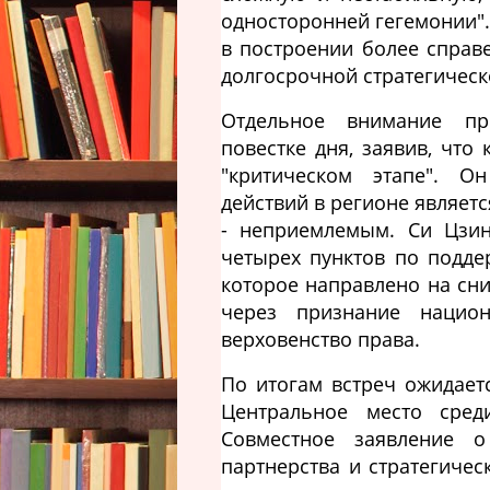
односторонней гегемонии"
в построении более справ
долгосрочной стратегическ
Отдельное внимание пр
повестке дня, заявив, что
"критическом этапе". О
действий в регионе являет
- неприемлемым. Си Цзи
четырех пунктов по подде
которое направлено на сн
через признание национ
верховенство права.
По итогам встреч ожидает
Центральное место сред
Совместное заявление о
партнерства и стратегичес