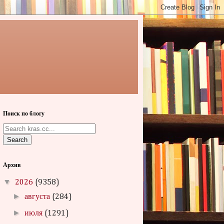
Поиск по блогу
Search
Архив
▼
2026
(9358)
►
августа
(284)
►
июля
(1291)