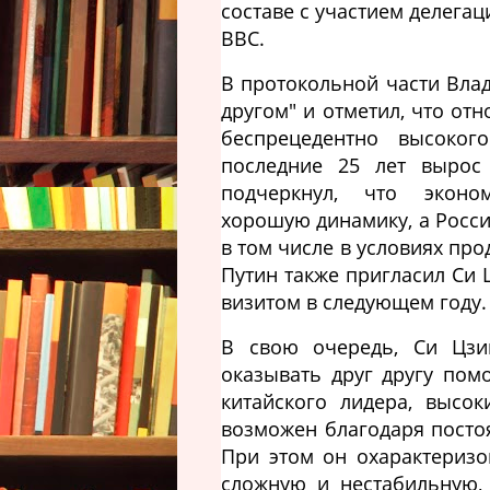
составе с участием делегац
BBC.
В протокольной части Вла
другом" и отметил, что о
беспрецедентно высоког
последние 25 лет вырос
подчеркнул, что эконом
хорошую динамику, а Росс
в том числе в условиях пр
Путин также пригласил Си
визитом в следующем году.
В свою очередь, Си Цзи
оказывать друг другу пом
китайского лидера, высо
возможен благодаря посто
При этом он охарактериз
сложную и нестабильную, 