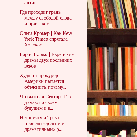
антис...
Где проходит грань
между свободой слова
и призывом...
Ольга Кромер | Как New
York Times спрятала
Холокост
Борис Гулько | Еврейские
драмы двух последних
веков
Худший прокурор
Америки пытается
объяснить, почему...
Что жители Сектора Газа
думают о своем
будущем и в...
Нетаниягу и Трамп
провели «долгий и
драматичный» р...