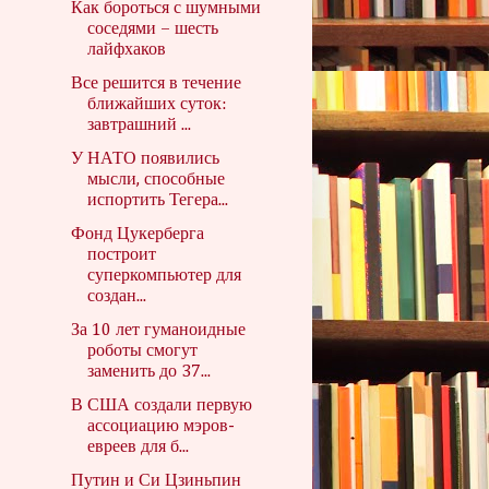
Как бороться с шумными
соседями – шесть
лайфхаков
Все решится в течение
ближайших суток:
завтрашний ...
У НАТО появились
мысли, способные
испортить Тегера...
Фонд Цукерберга
построит
суперкомпьютер для
создан...
За 10 лет гуманоидные
роботы смогут
заменить до 37...
В США создали первую
ассоциацию мэров-
евреев для б...
Путин и Си Цзиньпин