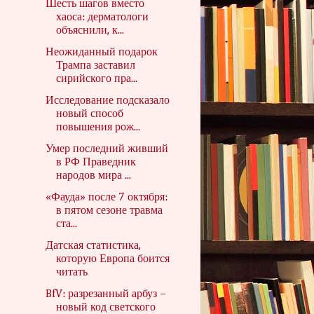
Шесть шагов вместо
хаоса: дерматологи
объяснили, к...
Неожиданный подарок
Трампа заставил
сирийского пра...
Исследование подсказало
новый способ
повышения рож...
Умер последний живший
в РФ Праведник
народов мира ...
«Фауда» после 7 октября:
в пятом сезоне травма
ста...
Датская статистика,
которую Европа боится
читать
BfV: разрезанный арбуз –
новый код светского