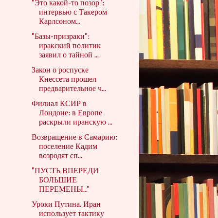
"Это какой-то позор":
интервью с Такером
Карлсоном...
"Базы-призраки":
иракский политик
заявил о тайной ...
Закон о роспуске
Кнессета прошел
предварительное ч...
Филиал КСИР в
Лондоне: в Европе
раскрыли иранскую ...
Возвращение в Самарию:
поселение Кадим
возродят сп...
"ПУСТЬ ВПЕРЕДИ
БОЛЬШИЕ
ПЕРЕМЕНЫ..."
Уроки Путина. Иран
использует тактику