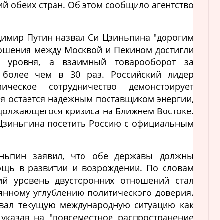
ий обеих стран. Об этом сообщило агентство
димир Путин назвал Си Цзиньпина "дорогим
тношения между Москвой и Пекином достигли
о уровня, а взаимный товарооборот за
 более чем в 30 раз. Российский лидер
ическое сотрудничество демонстрирует
ия остается надежным поставщиком энергии,
одолжающегося кризиса на Ближнем Востоке.
 Цзиньпина посетить Россию с официальным
ньпин заявил, что обе державы должны
ощь в развитии и возрождении. По словам
кий уровень двусторонних отношений стал
янному углублению политического доверия.
овал текущую международную ситуацию как
указав на "повсеместное распространение