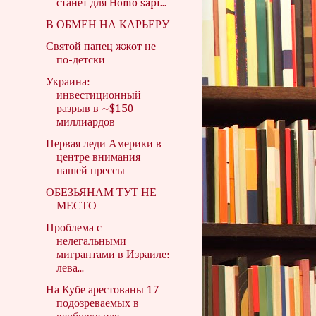
станет для Homo sapi...
В ОБМЕН НА КАРЬЕРУ
Святой папец жжот не
по-детски
Украина:
инвестиционный
разрыв в ~$150
миллиардов
Первая леди Америки в
центре внимания
нашей прессы
ОБЕЗЬЯНАМ ТУТ НЕ
МЕСТО
Проблема с
нелегальными
мигрантами в Израиле:
лева...
На Кубе арестованы 17
подозреваемых в