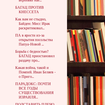
вербовке нае...
БАГАЦ ПРОТИВ
КНЕССЕТА
Как вам не стыдно,
Байден: Мисс Ирак
раскритиковал...
ПА в ярости из-за
открытия посольства
Папуа-Новой ...
Борьба с бедностью?
БАГАЦ приостановил
раздачу про...
Какая война, такой и
Помпей. Иван Беляев -
о Приго...
ПАРАДОКС: ПОЧТИ
ВСЕ ГОДЫ
СУЩЕСТВОВАНИЯ
ИЗРАИЛЯ...
ПОДСТАВИТЬ ПЛЕЧО,