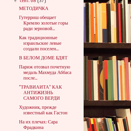
▼
сент. 08
(37)
МЕТОДИЧКА
Гутерриш обещает
Кремлю золотые горы
ради зерновой...
Как традиционные
израильские левые
создали поселен...
В БЕЛОМ ДОМЕ БДЯТ
Париж отозвал почетную
медаль Махмуда Аббаса
после...
"ТРАВИАИТА" КАК
АНТИЖИЗНЬ
САМОГО ВЕРДИ
Художник, прежде
известный как Гастон
На их плечах: Сара
Фрадкина