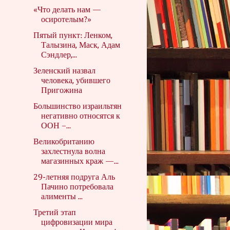
«Что делать нам —
осиротелым?»
Пятый пункт: Ленком,
Талызина, Маск, Адам
Сэндлер,...
Зеленский назвал
человека, убившего
Пригожина
Большинство израильтян
негативно относятся к
ООН –...
Великобританию
захлестнула волна
магазинных краж —...
29-летняя подруга Аль
Пачино потребовала
алименты ...
Третий этап
цифровизации мира