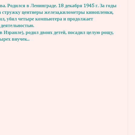
. Родился в Ленинграде. 18 декабря 1945 г.
За годы
а стружку центнеры железа,
километры кинопленки,
ил, убил четыре
компьютера и продолжает
 деятельностью.
в Израиле), родил двоих детей, посадил
целую рощу,
тырех внучек..