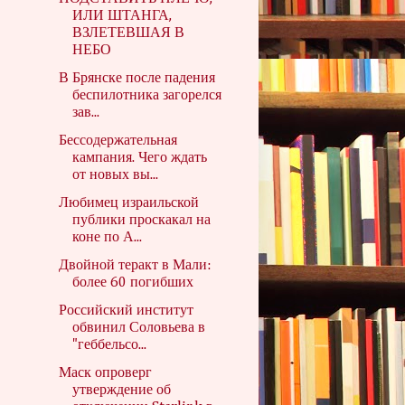
ИЛИ ШТАНГА,
ВЗЛЕТЕВШАЯ В
НЕБО
В Брянске после падения
беспилотника загорелся
зав...
Бессодержательная
кампания. Чего ждать
от новых вы...
Любимец израильской
публики проскакал на
коне по А...
Двойной теракт в Мали:
более 60 погибших
Российский институт
обвинил Соловьева в
"геббельсо...
Маск опроверг
утверждение об