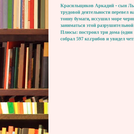
Красильщиков Аркадий - сын Льва
трудовой деятельности перевел н
тонну бумаги, иссушил море черн
заниматься этой разрушительной
Плюсы: построил три дома (один 
собрал 597 кг.грибов и увидел че