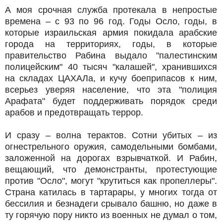
А моя срочная служба протекала в непростые
времена – с 93 по 96 год. Годы Осло, годы, в
которые израильская армия покидала арабские
города на территориях, годы, в которые
правительство Рабина выдало "палестинским
полицейским" 40 тысяч "калашей", хранившихся
на складах ЦАХАЛа, и кучу боеприпасов к ним,
всерьез уверяя население, что эта "полиция
Арафата" будет поддерживать порядок среди
арабов и предотвращать террор.
И сразу – волна терактов. Сотни убитых – из
огнестрельного оружия, самодельными бомбами,
заложенной на дорогах взрывчаткой. И Рабин,
вещающий, что демонстранты, протестующие
против "Осло", могут "крутиться как пропеллеры".
Страна катилась в тартарары, у многих тогда от
бессилия и безнадеги срывало башню, но даже в
ту горячую пору никто из военных не думал о том,