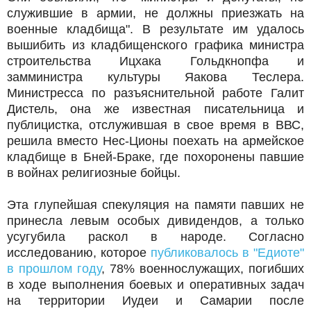
служившие в армии, не должны приезжать на
военные кладбища". В результате им удалось
вышибить из кладбищенского графика министра
строительства Ицхака Гольдкнопфа и
замминистра культуры Яакова Теслера.
Министресса по разъяснительной работе Галит
Дистель, она же известная писательница и
публицистка, отслужившая в свое время в ВВС,
решила вместо Нес-Ционы поехать на армейское
кладбище в Бней-Браке, где похоронены павшие
в войнах религиозные бойцы.
Эта глупейшая спекуляция на памяти павших не
принесла левым особых дивидендов, а только
усугубила раскол в народе. Согласно
исследованию, которое
публиковалось в "Едиоте"
в прошлом году
, 78% военнослужащих, погибших
в ходе выполнения боевых и оперативных задач
на территории Иудеи и Самарии после