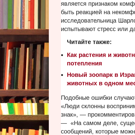
является признаком комф
быть реакцией на некомф
исследовательница Шарло
испытывают стресс или да
Читайте также:
Как растения и живот
потепления
Новый зоопарк в Изра
животных в одном ме
Подобные ошибки случаютс
«Люди склонны восприним
знак», — прокомментиров
— «На самом деле, сущес
сообщений, которые можн