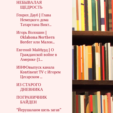
НЕБЫВАЛАЯ
ЩЕДРОСТЬ
Генрих Дауб | Глава
Немецкого дома
Татарстана Викт...
Игорь Волошин |
Oklahoma Northern
Border или Малои...
Евгений Майбурд | О
Гражданской войне в
Америке (1...
ИНФОвыпуск канала
Kontinent TV с Игорем
Цесарским ...
ИЗ СТАРОГО
ДНЕВНИКА
ПОГРАНИЧНИК
БАЙДЕН
“Йерушалаим шель загав”