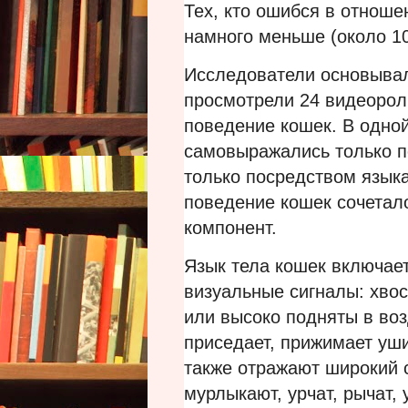
Тех, кто ошибся в отноше
намного меньше (около 1
Исследователи основывали
просмотрели 24 видеорол
поведение кошек. В одно
самовыражались только п
только посредством языка
поведение кошек сочетало
компонент.
Язык тела кошек включае
визуальные сигналы: хвос
или высоко подняты в возд
приседает, прижимает уши
также отражают широкий с
мурлыкают, урчат, рычат,