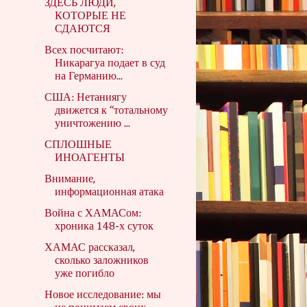
ЗДЕСЬ ЛЮДИ,
КОТОРЫЕ НЕ
СДАЮТСЯ
Всех посчитают:
Никарагуа подает в суд
на Германию...
США: Нетаниягу
движется к “тотальному
уничтожению ...
СПЛОШНЫЕ
ИНОАГЕНТЫ
Внимание,
информационная атака
Война с ХАМАСом:
хроника 148-х суток
ХАМАС рассказал,
сколько заложников
уже погибло
Новое исследование: мы