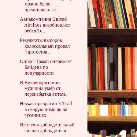
можно было
представить се...
Авиакомпания United
Airlines возобновляет
рейся Те...
Результаты выборов:
колоссальный провал
"протестов...
Опрос: Трамп опережает
Байдена по
популярности
В Великобритании
мужчина умер от
переизбытка витам...
Nissan превратил X-Trail
в скорую помощь на
гусеницах
Не очень добродетельный
сигнал добродетели