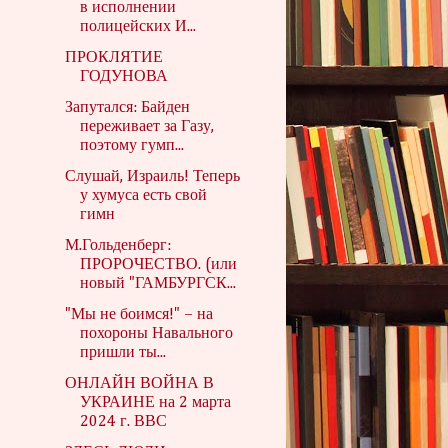
в исполнении
полицейских И...
ПРОКЛЯТИЕ
ГОДУНОВА
Запутался: Байден
переживает за Газу,
поэтому гумп...
Слушай, Израиль! Теперь
у хумуса есть свой
гимн
М.Гольденберг:
ПРОРОЧЕСТВО. (или
новый "ГАМБУРГСК...
"Мы не боимся!" – на
похороны Навального
пришли ты...
ОНЛАЙН ВОЙНА В
УКРАИНЕ на 2 марта
2024 г. ВВС