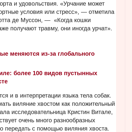
орта и удовольствия. «Урчание может
ортные условия или стресс», — отметила
тта де Муссон, — «Когда кошки
же получают травму, они иногда урчат».
ные меняются из-за глобального
иле: более 100 видов пустынных
сте
я и в интерпретации языка тела собак.
ать виляние хвостом как положительный
ала исследовательница Кристин Витале,
твует очень много разнообразных
о передать с помощью виляния хвоста.