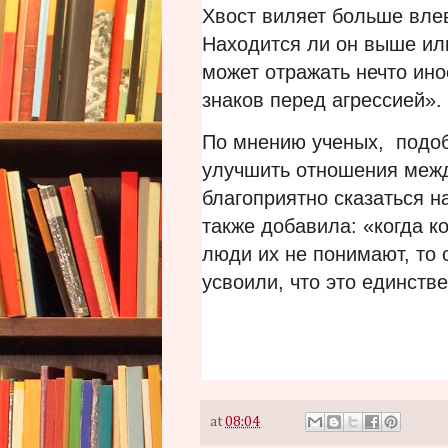
Хвост виляет больше вле
Находится ли он выше ил
может отражать нечто ино
знаков перед агрессией».
По мнению ученых, подоб
улучшить отношения меж
благоприятно сказаться н
также добавила: «когда к
люди их не понимают, то 
усвоили, что это единств
at
08:04