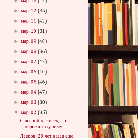
►
мар. 13
(42)
►
мар. 12
(35)
►
мар. 11
(42)
►
мар. 10
(31)
►
мар. 09
(40)
►
мар. 08
(36)
►
мар. 07
(42)
►
мар. 06
(40)
►
мар. 05
(46)
►
мар. 04
(47)
►
мар. 03
(38)
▼
мар. 02
(35)
С весной нас всех, кто
пережил эту зиму
Лавров: 20 лет назад еще