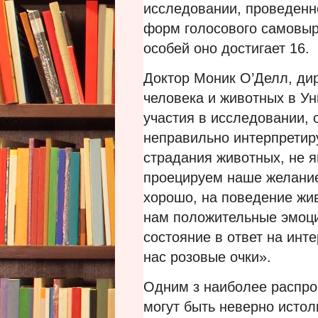
исследовании, проведенн
форм голосового самовыра
особей оно достигает 16.
Доктор Моник О’Делл, ди
человека и животных в У
участия в исследовании, о
неправильно интерпретир
страдания животных, не 
проецируем наше желание
хорошо, на поведение жи
нам положительные эмоц
состояние в ответ на инт
нас розовые очки».
Одним з наиболее распро
могут быть неверно истол