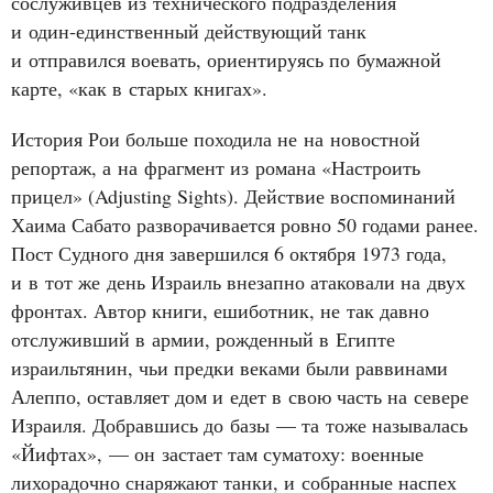
сослуживцев из технического подразделения
и один‑единственный действующий танк
и отправился воевать, ориентируясь по бумажной
карте, «как в старых книгах».
История Рои больше походила не на новостной
репортаж, а на фрагмент из романа «Настроить
прицел» (Adjusting Sights). Действие воспоминаний
Хаима Сабато разворачивается ровно 50 годами ранее.
Пост Судного дня завершился 6 октября 1973 года,
и в тот же день Израиль внезапно атаковали на двух
фронтах. Автор книги, ешиботник, не так давно
отслуживший в армии, рожденный в Египте
израильтянин, чьи предки веками были раввинами
Алеппо, оставляет дом и едет в свою часть на севере
Израиля. Добравшись до базы — та тоже называлась
«Йифтах», — он застает там суматоху: военные
лихорадочно снаряжают танки, и собранные наспех