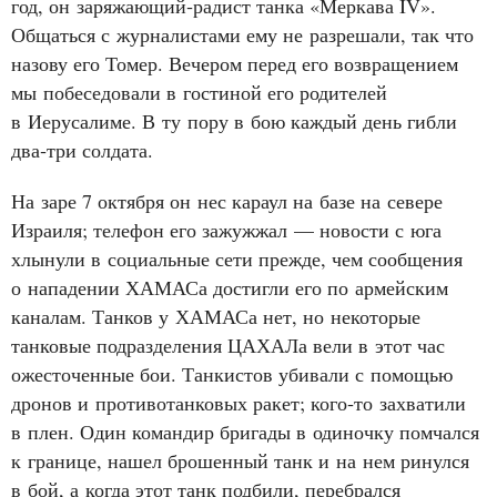
год, он заряжающий‑радист танка «Меркава IV».
Общаться с журналистами ему не разрешали, так что
назову его Томер. Вечером перед его возвращением
мы побеседовали в гостиной его родителей
в Иерусалиме. В ту пору в бою каждый день гибли
два‑три солдата.
На заре 7 октября он нес караул на базе на севере
Израиля; телефон его зажужжал — новости с юга
хлынули в социальные сети прежде, чем сообщения
о нападении ХАМАСа достигли его по армейским
каналам. Танков у ХАМАСа нет, но некоторые
танковые подразделения ЦАХАЛа вели в этот час
ожесточенные бои. Танкистов убивали с помощью
дронов и противотанковых ракет; кого‑то захватили
в плен. Один командир бригады в одиночку помчался
к границе, нашел брошенный танк и на нем ринулся
в бой, а когда этот танк подбили, перебрался