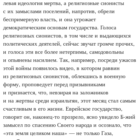
левая идеология мертва, а религиозные сионисты
с их замыслами поселений, напротив, обрели
беспримерную власть, и она угрожает
демократическим основам государства. Голоса
религиозных сионистов, в том числе и выдающихся
политических деятелей, сейчас звучат громче прочих,
и голоса эти все более нетерпимы, самодовольны
и опьянены насилием. Так, например, посреди ужасов
этой войны появилось видео, в котором раввин
из религиозных сионистов, облекшись в военную
форму, проповедует перед призывниками
и признается, что, невзирая на заложников
и на жертвы среди израильтян, этот месяц стал самым
счастливым в его жизни. Еврейское государство,
говорит он, наконец‑то прозрело, ясно увидело Б‑жий
замысел по спасению Своего народа и осознало, что
«эта земля целиком наша» — не только Газа,