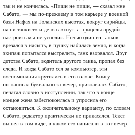
так и не кончилась. «Пиши не пиши, — сказал мне
Сабато, — мы по‑прежнему в том карьере у военной
базы Нафах на Голанских высотах, вокруг сирийцы,
наши танки то и дело глохнут, а прицелы орудий
настроить мы не успели». Ночью один из танков
врезался в насыпь, в пушку набилась земля, и когда
экипаж попытался выстрелить, танк взорвался. Друг
детства Сабато, водитель другого танка, пропал без
следа. И когда Сабато сел за компьютер, эти
воспоминания крутились в его голове. Книгу
он написал буквально за вечер, признавался Сабато,
печатал словно в исступлении, так что в конце
концов жена забеспокоилась и упросила его
остановиться. К окончательному варианту, по словам
Сабато, редактор практически не прикасался. Текст
вышел в том виде, в каком его написали в тот вечер.