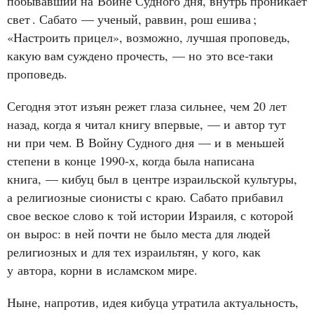
побывавший на Войне Судного дня, внутрь проникает
свет
. Сабато — ученый, раввин, рош ешива
;
«Настроить прицел», возможно, лучшая проповедь,
какую вам суждено прочесть, — но это все‑таки
проповедь.
Сегодня этот изъян режет глаза сильнее, чем 20 лет
назад, когда я читал книгу впервые, — и автор тут
ни при чем. В Войну Судного дня — и в меньшей
степени в конце 1990‑х, когда была написана
книга, — кибуц был в центре израильской культуры,
а религиозные сионисты с краю. Сабато прибавил
свое веское слово к той истории Израиля, с которой
он вырос: в ней почти не было места для людей
религиозных и для тех израильтян, у кого, как
у автора, корни в исламском мире.
Ныне, напротив, идея кибуца утратила актуальность,