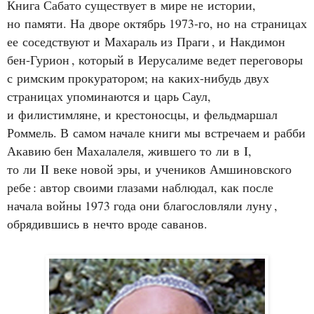
Книга Сабато существует в мире не истории,
но памяти. На дворе октябрь 1973‑го, но на страницах
ее соседствуют и Махараль из Праги
, и Накдимон
бен‑Гурион
, который в Иерусалиме ведет переговоры
с римским прокуратором; на каких‑нибудь двух
страницах упоминаются и царь Саул,
и филистимляне, и крестоносцы, и фельдмаршал
Роммель. В самом начале книги мы встречаем и рабби
Акавию бен Махалалеля, жившего то ли в I,
то ли II веке новой эры, и учеников Амшиновского
ребе
: автор своими глазами наблюдал, как после
начала войны 1973 года они благословляли луну
,
обрядившись в нечто вроде саванов.