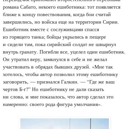
романа Сабато, некоего ешиботника: тот появляется
ближе к концу повествования, когда бои считай
завершились, но войска еще на территории Сирии.
Ешиботник вместе с сослуживцами спасся
из горящего танка; бойцы укрылись в пещере
и сидели там, пока сирийский солдат не швырнул
внутрь гранату. Погибли все, уцелел один ешиботник.
Он утратил веру, замкнулся в себе и не желал
участвовать в обрядах бывших друзей. «Мне так
хотелось, чтобы автор позволил этому ешиботнику
заговорить, — признался Галкин. — “Где же ваш
чертов Б‑г?” Но ешиботнику не дали сказать
ни слова, и мне показалось, что автор сделал это
намеренно: своего рода фигура умолчания».