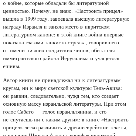
о войне, которые обладали бы литературной
ценностью. Почему, не знаю. «Настроить прицел»
вышла в 1999 году, завоевала высшую литературную
награду Израиля и заняла место в ивритском
литературном каноне; в этой книге война впервые
показана глазами танкиста‑стрелка, говорившего
от имени низших солдатских чинов, обитателя
иммигрантского района Иерусалима и учащегося
ешивы.
Автор книги не принадлежал ни к литературным
кругам, ни к миру светской культуры Тель‑Авива:
он раввин, следовательно, чужд тем, кто создает
основную массу израильской литературы. При этом
голос Сабато — голос израильтянина, и его
не спутаешь ни с каким другим: в книге «Настроить
прицел» легко различить и древнееврейские тексты,
и влияние Шмуэля Агнона, корифея ивритской