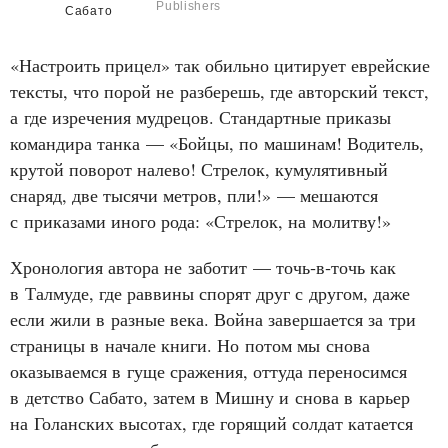
Publishers
Сабато
«Настроить прицел» так обильно цитирует еврейские
тексты, что порой не разберешь, где авторский текст,
а где изречения мудрецов. Стандартные приказы
командира танка — «Бойцы, по машинам! Водитель,
крутой поворот налево! Стрелок, кумулятивный
снаряд, две тысячи метров, пли!» — мешаются
с приказами иного рода: «Стрелок, на молитву!»
Хронология автора не заботит — точь‑в‑точь как
в Талмуде, где раввины спорят друг с другом, даже
если жили в разные века. Война завершается за три
страницы в начале книги. Но потом мы снова
оказываемся в гуще сражения, оттуда переносимся
в детство Сабато, затем в Мишну и снова в карьер
на Голанских высотах, где горящий солдат катается