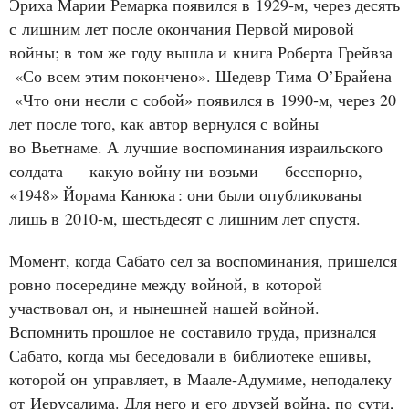
Эриха Марии Ремарка появился в 1929‑м, через десять
с лишним лет после окончания Первой мировой
войны; в том же году вышла и книга Роберта Грейвза
«Со всем этим покончено». Шедевр Тима О’Брайена
«Что они несли с собой» появился в 1990‑м, через 20
лет после того, как автор вернулся с войны
во Вьетнаме. А лучшие воспоминания израильского
солдата — какую войну ни возьми — бесспорно,
«1948» Йорама Канюка
: они были опубликованы
лишь в 2010‑м, шестьдесят с лишним лет спустя.
Момент, когда Сабато сел за воспоминания, пришелся
ровно посередине между войной, в которой
участвовал он, и нынешней нашей войной.
Вспомнить прошлое не составило труда, признался
Сабато, когда мы беседовали в библиотеке ешивы,
которой он управляет, в Маале‑Адумиме, неподалеку
от Иерусалима. Для него и его друзей война, по сути,