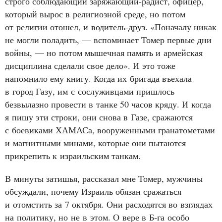
строго соблюдающий заряжающий‑радист, офицер,
который вырос в религиозной среде, но потом
от религии отошел, и водитель‑друз. «Поначалу никак
не могли поладить, — вспоминает Томер первые дни
войны, — но потом мышечная память и армейская
дисциплина сделали свое дело». И это тоже
напомнило ему книгу. Когда их бригада въехала
в город Газу, им с сослуживцами пришлось
безвылазно провести в танке 50 часов кряду. И когда
я пишу эти строки, они снова в Газе, сражаются
с боевиками ХАМАСа, вооруженными гранатометами
и магнитными минами, которые они пытаются
прикрепить к израильским танкам.
В минуты затишья, рассказал мне Томер, мужчины
обсуждали, почему Израиль обязан сражаться
и отомстить за 7 октября. Они расходятся во взглядах
на политику, но не в этом. О вере в Б‑га особо